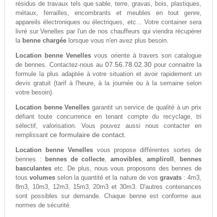
résidus de travaux tels que sable, terre, gravas, bois, plastiques,
métaux, ferrailles, encombrants et meubles en tout genre,
appareils électroniques ou électriques, etc... Votre container sera
livré sur Venelles par l'un de nos chauffeurs qui viendra récupérer
la
benne chargée
lorsque vous n'en avez plus besoin.
Location benne Venelles
vous oriente à travers son catalogue
07.56.78.02.30
de bennes. Contactez-nous au
pour connaitre la
formule la plus adaptée à votre situation et avoir rapidement un
devis gratuit (tarif à l'heure, à la journée ou à la semaine selon
votre besoin).
Location benne Venelles
garantit un service de qualité à un prix
défiant toute concurrence en tenant compte du recyclage, tri
sélectif, valorisation. Vous pouvez aussi nous contacter en
ce formulaire de contact.
remplissant
Location benne Venelles
vous propose différentes sortes de
bennes :
bennes de collecte
,
amovibles
,
ampliroll
,
bennes
basculantes
etc. De plus, nous vous proposons des bennes de
tous
volumes
selon la quantité et la nature de vos
gravats
: 4m3,
8m3, 10m3, 12m3, 15m3, 20m3 et 30m3. D'autres contenances
sont possibles sur demande. Chaque benne est conforme aux
normes de sécurité.