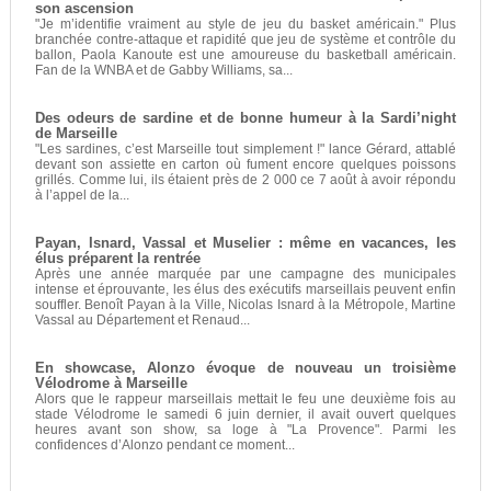
son ascension
"Je m’identifie vraiment au style de jeu du basket américain." Plus
branchée contre-attaque et rapidité que jeu de système et contrôle du
ballon, Paola Kanoute est une amoureuse du basketball américain.
Fan de la WNBA et de Gabby Williams, sa...
Des odeurs de sardine et de bonne humeur à la Sardi’night
de Marseille
"Les sardines, c’est Marseille tout simplement !" lance Gérard, attablé
devant son assiette en carton où fument encore quelques poissons
grillés. Comme lui, ils étaient près de 2 000 ce 7 août à avoir répondu
à l’appel de la...
Payan, Isnard, Vassal et Muselier : même en vacances, les
élus préparent la rentrée
Après une année marquée par une campagne des municipales
intense et éprouvante, les élus des exécutifs marseillais peuvent enfin
souffler. Benoît Payan à la Ville, Nicolas Isnard à la Métropole, Martine
Vassal au Département et Renaud...
En showcase, Alonzo évoque de nouveau un troisième
Vélodrome à Marseille
Alors que le rappeur marseillais mettait le feu une deuxième fois au
stade Vélodrome le samedi 6 juin dernier, il avait ouvert quelques
heures avant son show, sa loge à "La Provence". Parmi les
confidences d’Alonzo pendant ce moment...