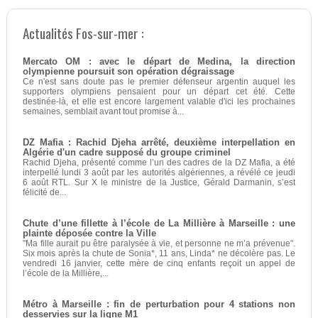
Actualités Fos-sur-mer :
Mercato OM : avec le départ de Medina, la direction
olympienne poursuit son opération dégraissage
Ce n'est sans doute pas le premier défenseur argentin auquel les
supporters olympiens pensaient pour un départ cet été. Cette
destinée-là, et elle est encore largement valable d'ici les prochaines
semaines, semblait avant tout promise à...
DZ Mafia : Rachid Djeha arrêté, deuxième interpellation en
Algérie d'un cadre supposé du groupe criminel
Rachid Djeha, présenté comme l’un des cadres de la DZ Mafia, a été
interpellé lundi 3 août par les autorités algériennes, a révélé ce jeudi
6 août RTL. Sur X le ministre de la Justice, Gérald Darmanin, s’est
félicité de...
Chute d’une fillette à l’école de La Millière à Marseille : une
plainte déposée contre la Ville
"Ma fille aurait pu être paralysée à vie, et personne ne m’a prévenue".
Six mois après la chute de Sonia*, 11 ans, Linda* ne décolère pas. Le
vendredi 16 janvier, cette mère de cinq enfants reçoit un appel de
l’école de la Millière,...
Métro à Marseille : fin de perturbation pour 4 stations non
desservies sur la ligne M1