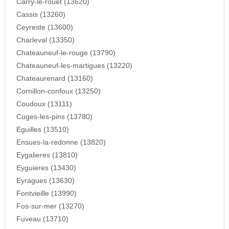
Carry-le-rouet (13620)
Cassis (13260)
Ceyreste (13600)
Charleval (13350)
Chateauneuf-le-rouge (13790)
Chateauneuf-les-martigues (13220)
Chateaurenard (13160)
Cornillon-confoux (13250)
Coudoux (13111)
Cuges-les-pins (13780)
Eguilles (13510)
Ensues-la-redonne (13820)
Eygalieres (13810)
Eyguieres (13430)
Eyragues (13630)
Fontvieille (13990)
Fos-sur-mer (13270)
Fuveau (13710)