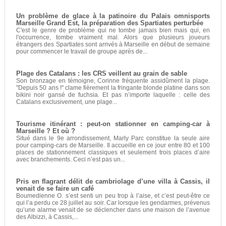
Un problème de glace à la patinoire du Palais omnisports
Marseille Grand Est, la préparation des Spartiates perturbée
C'est le genre de problème qui ne tombe jamais bien mais qui, en
l'occurrence, tombe vraiment mal. Alors que plusieurs joueurs
étrangers des Spartiates sont arrivés à Marseille en début de semaine
pour commencer le travail de groupe après de...
Plage des Catalans : les CRS veillent au grain de sable
Son bronzage en témoigne, Corinne fréquente assidûment la plage.
"Depuis 50 ans !" clame fièrement la fringante blonde platine dans son
bikini noir gansé de fuchsia. Et pas n’importe laquelle : celle des
Catalans exclusivement, une plage...
Tourisme itinérant : peut-on stationner en camping-car à
Marseille ? Et où ?
Situé dans le 9e arrondissement, Marly Parc constitue la seule aire
pour camping-cars de Marseille. Il accueille en ce jour entre 80 et 100
places de stationnement classiques et seulement trois places d’aire
avec branchements. Ceci n’est pas un...
Pris en flagrant délit de cambriolage d’une villa à Cassis, il
venait de se faire un café
Boumedienne O. s’est senti un peu trop à l’aise, et c’est peut-être ce
qui l’a perdu ce 28 juillet au soir. Car lorsque les gendarmes, prévenus
qu’une alarme venait de se déclencher dans une maison de l’avenue
des Albizzi, à Cassis,...