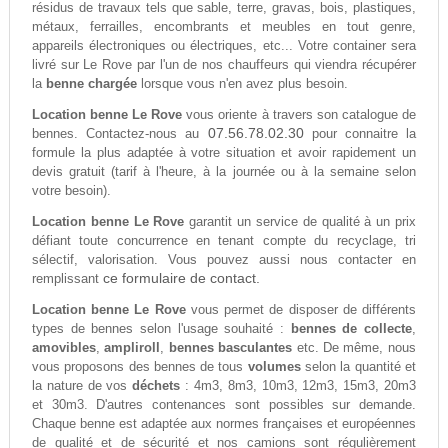
résidus de travaux tels que sable, terre, gravas, bois, plastiques,
métaux, ferrailles, encombrants et meubles en tout genre,
appareils électroniques ou électriques, etc... Votre container sera
livré sur Le Rove par l'un de nos chauffeurs qui viendra récupérer
la
benne chargée
lorsque vous n'en avez plus besoin.
Location benne Le Rove
vous oriente à travers son catalogue de
07.56.78.02.30
bennes. Contactez-nous au
pour connaitre la
formule la plus adaptée à votre situation et avoir rapidement un
devis gratuit (tarif à l'heure, à la journée ou à la semaine selon
votre besoin).
Location benne Le Rove
garantit un service de qualité à un prix
défiant toute concurrence en tenant compte du recyclage, tri
sélectif, valorisation. Vous pouvez aussi nous contacter en
ce formulaire de contact.
remplissant
Location benne Le Rove
vous permet de disposer de différents
types de bennes selon l'usage souhaité :
bennes de collecte
,
amovibles
,
ampliroll
,
bennes basculantes
etc. De même, nous
vous proposons des bennes de tous
volumes
selon la quantité et
la nature de vos
déchets
: 4m3, 8m3, 10m3, 12m3, 15m3, 20m3
et 30m3. D'autres contenances sont possibles sur demande.
Chaque benne est adaptée aux normes françaises et européennes
de qualité et de sécurité et nos camions sont régulièrement