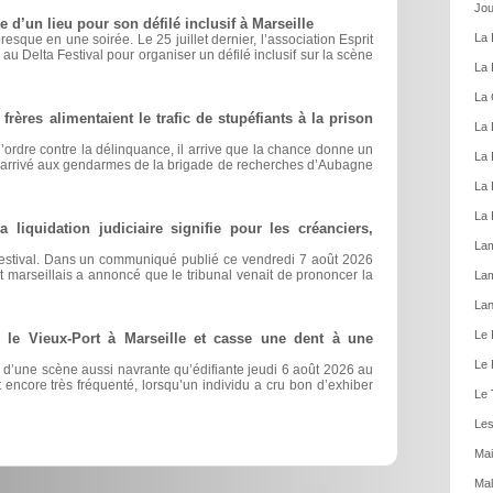
Jou
e d’un lieu pour son défilé inclusif à Marseille
La 
resque en une soirée. Le 25 juillet dernier, l’association Esprit
n au Delta Festival pour organiser un défilé inclusif sur la scène
La 
La 
 frères alimentaient le trafic de stupéfiants à la prison
La 
 l’ordre contre la délinquance, il arrive que la chance donne un
La 
st arrivé aux gendarmes de la brigade de recherches d’Aubagne
La 
La 
 liquidation judiciaire signifie pour les créanciers,
Lam
Festival. Dans un communiqué publié ce vendredi 7 août 2026
 marseillais a annoncé que le tribunal venait de prononcer la
La
Lan
Le 
e Vieux-Port à Marseille et casse une dent à une
Le 
 d’une scène aussi navrante qu’édifiante jeudi 6 août 2026 au
ait encore très fréquenté, lorsqu’un individu a cru bon d’exhiber
Le 
Les
Mai
Mal