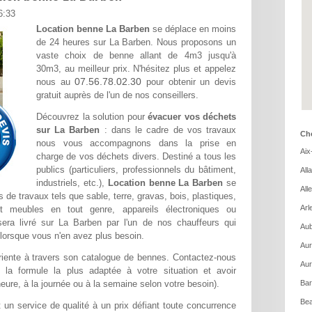
6:33
Location benne La Barben
se déplace en moins
de 24 heures sur La Barben. Nous proposons un
vaste choix de benne allant de 4m3 jusqu'à
30m3, au meilleur prix. N'hésitez plus et appelez
07.56.78.02.30
nous au
pour obtenir un devis
gratuit auprès de l'un de nos conseillers.
Découvrez la solution pour
évacuer vos déchets
sur La Barben
: dans le cadre de vos travaux
Cho
nous vous accompagnons dans la prise en
Aix
charge de vos déchets divers. Destiné a tous les
publics (particuliers, professionnels du bâtiment,
All
industriels, etc.),
Location benne La Barben
se
All
 de travaux tels que sable, terre, gravas, bois, plastiques,
Arl
et meubles en tout genre, appareils électroniques ou
 sera livré sur La Barben par l'un de nos chauffeurs qui
Aub
lorsque vous n'en avez plus besoin.
Aur
iente à travers son catalogue de bennes. Contactez-nous
Aur
 la formule la plus adaptée à votre situation et avoir
'heure, à la journée ou à la semaine selon votre besoin).
Bar
Bea
 un service de qualité à un prix défiant toute concurrence