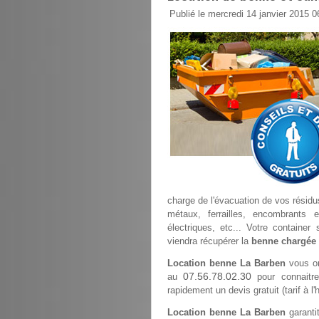
Publié le mercredi 14 janvier 2015 0
charge de l'évacuation de vos résidus
métaux, ferrailles, encombrants 
électriques, etc... Votre container
viendra récupérer la
benne chargée
Location benne La Barben
vous or
07.56.78.02.30
au
pour connaitre
rapidement un devis gratuit (tarif à l
Location benne La Barben
garantit