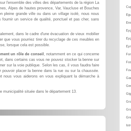
 sur l'ensemble des villes des départements de la région La
Cug
imes, Alpes de hautes provence, Var, Vaucluse et Bouches
n pleine grande ville ou dans un village isolé, nous nous
Egu
 fournir un service de qualité, ponctuel et pas cher, sans
Ens
Eyg
alement, dans le cadre d'une évacuation de vieux mobilier
Eyg
ier que vous pourriez tirer du recyclage de ces meubles en
se, lorsque cela est possible.
Eyr
ment un rôle de conseil
, notamment en ce qui concerne
Fon
fet, dans certains cas vous ne pouvez stocker la benne sur
Fos
ner sur la voie publique. Selon les cas, il vous faudra faire
Fuv
pouvoir placer la benne dans la rue ou sur la chaussée.
et nous vous aiderons en vous expliquant la démarche à
Gar
Ge
 municipalité située dans le département 13.
Gig
Gra
Gra
Gre
Ist