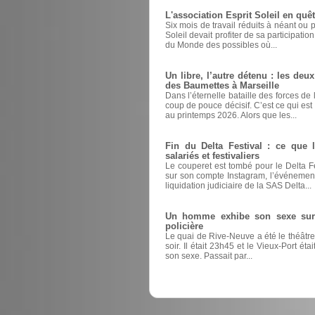
L'association Esprit Soleil en quêt
Six mois de travail réduits à néant ou p
Soleil devait profiter de sa participatio
du Monde des possibles où...
Un libre, l’autre détenu : les deux
des Baumettes à Marseille
Dans l’éternelle bataille des forces de
coup de pouce décisif. C’est ce qui e
au printemps 2026. Alors que les...
Fin du Delta Festival : ce que la
salariés et festivaliers
Le couperet est tombé pour le Delta 
sur son compte Instagram, l’événement
liquidation judiciaire de la SAS Delta...
Un homme exhibe son sexe sur l
policière
Le quai de Rive-Neuve a été le théâtre
soir. Il était 23h45 et le Vieux-Port ét
son sexe. Passait par...