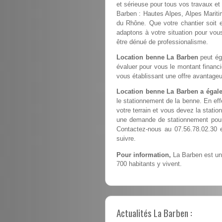
et sérieuse pour tous vos travaux et
Barben : Hautes Alpes, Alpes Marit
du Rhône. Que votre chantier soit e
adaptons à votre situation pour vous
être dénué de professionalisme.
Location benne La Barben
peut ég
évaluer pour vous le montant financ
vous établissant une offre avantageu
Location benne La Barben a égale
le stationnement de la benne. En ef
votre terrain et vous devez la station
une demande de stationnement pour 
Contactez-nous au 07.56.78.02.30 
suivre.
Pour information,
La Barben est une
700 habitants y vivent.
Actualités La Barben :