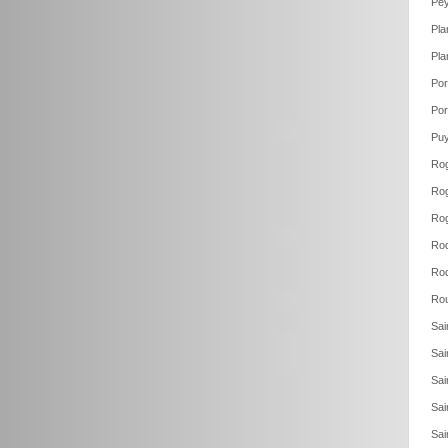
Pey
Pla
Pla
Por
Por
Puy
Rog
Rog
Ro
Roq
Roq
Rou
Sai
Sai
Sai
Sai
Sai