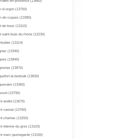
rolles-en-provence (13860)
n-d-orgon (13750)
n-de-cuques (13380)
t-de-bouc (13110)
t-saint-louis-du-rhone (13230)
loubier (13114)
nac (13340)
nes (13840)
gnonas (13870)
uefort-la-bedoule (13830)
uevaire (13360)
sset (13790)
nt-andiol (13670)
nt-cannat (13760)
nt-chamas (13250)
nt-etienne-du-gres (13103)
nt-marc-jaumegarde (13100)