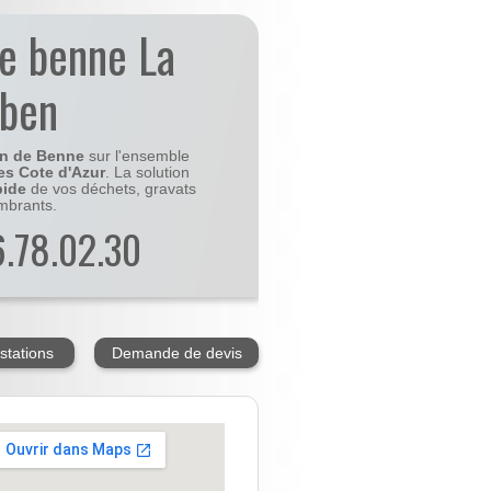
de benne La
rben
on de Benne
sur l'ensemble
es Cote d'Azur
. La solution
pide
de vos déchets, gravats
mbrants.
56.78.02.30
stations
Demande de devis