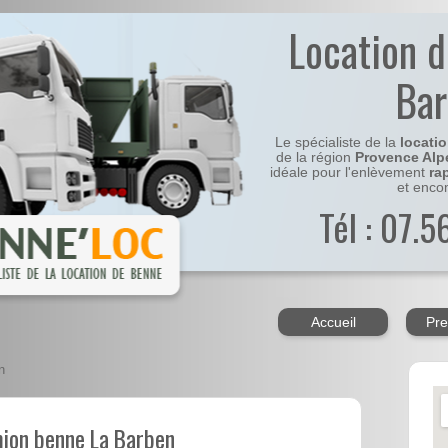
Location 
Ba
Le spécialiste de la
locati
de la région
Provence Alp
idéale pour l'enlèvement
ra
et enco
Tél : 07.
Accueil
Pre
n
mion benne La Barben