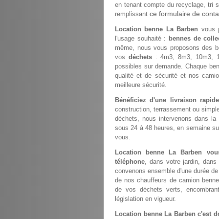
en tenant compte du recyclage, tri s
ce formulaire de conta
remplissant
Location benne La Barben
vous p
l'usage souhaité :
bennes de colle
même, nous vous proposons des b
vos
déchets
: 4m3, 8m3, 10m3, 1
possibles sur demande. Chaque ben
qualité et de sécurité et nos cami
meilleure sécurité.
Bénéficiez d'une livraison rapi
construction, terrassement ou simp
déchets, nous intervenons dans la
sous 24 à 48 heures, en semaine sur 
vous.
Location benne La Barben vo
téléphone
, dans votre jardin, dans
convenons ensemble d'une durée de st
de nos chauffeurs de camion benne
de vos déchets verts, encombrant
législation en vigueur.
Location benne La Barben c'est d