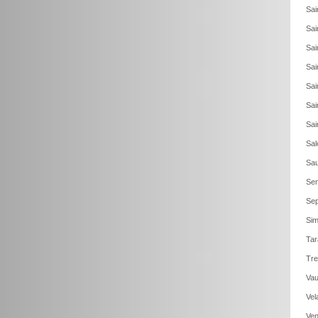
Sai
Sai
Sai
Sai
Sai
Sai
Sai
Sal
Sau
Sen
Sep
Sim
Tar
Tre
Vau
Vel
Ven