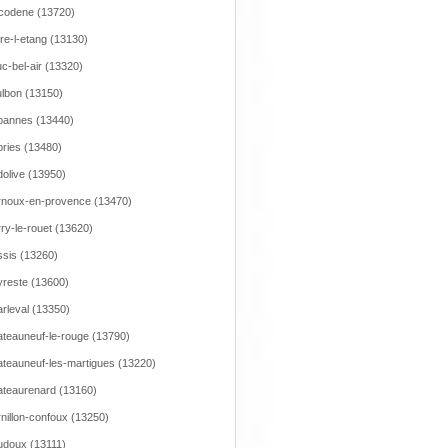
codene (13720)
re-l-etang (13130)
c-bel-air (13320)
lbon (13150)
bannes (13440)
ries (13480)
olive (13950)
noux-en-provence (13470)
ry-le-rouet (13620)
sis (13260)
reste (13600)
rleval (13350)
teauneuf-le-rouge (13790)
teauneuf-les-martigues (13220)
teaurenard (13160)
nillon-confoux (13250)
doux (13111)