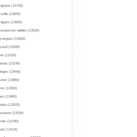
ignane (13700)
seille (13000)
tigues (13500)
ssane-les-alpilles (13520)
rargues (13650)
reuil (13590)
et (13105)
amas (13140)
leges (13940)
ries (13890)
es (13550)
on (13660)
adou (13520)
issanne (13330)
nier (13790)
pin (13124)