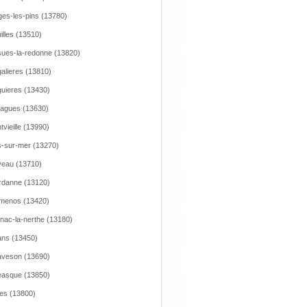
es-les-pins (13780)
illes (13510)
ues-la-redonne (13820)
alieres (13810)
uieres (13430)
agues (13630)
tvieille (13990)
-sur-mer (13270)
eau (13710)
danne (13120)
menos (13420)
nac-la-nerthe (13180)
ns (13450)
veson (13690)
asque (13850)
res (13800)