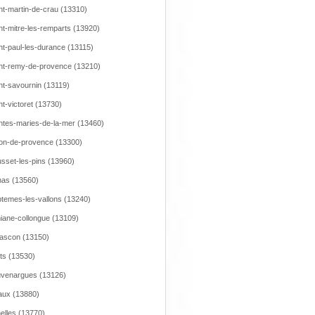
nt-martin-de-crau (13310)
nt-mitre-les-remparts (13920)
nt-paul-les-durance (13115)
nt-remy-de-provence (13210)
nt-savournin (13119)
nt-victoret (13730)
ntes-maries-de-la-mer (13460)
on-de-provence (13300)
sset-les-pins (13960)
as (13560)
temes-les-vallons (13240)
iane-collongue (13109)
ascon (13150)
ts (13530)
venargues (13126)
aux (13880)
elles (13770)