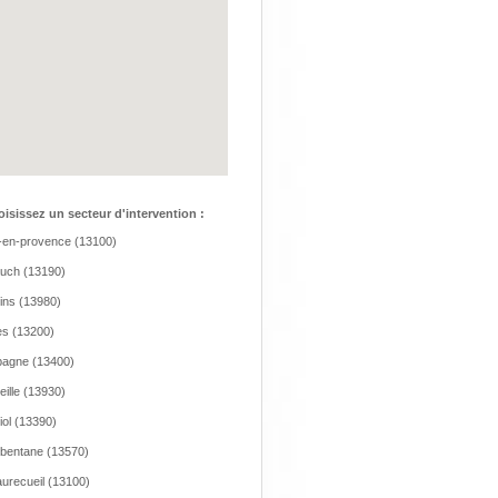
isissez un secteur d'intervention :
-en-provence (13100)
auch (13190)
eins (13980)
es (13200)
agne (13400)
eille (13930)
iol (13390)
bentane (13570)
urecueil (13100)