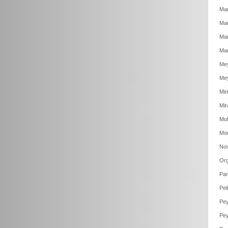
Mar
Mar
Mar
Mau
Mey
Mey
Mim
Mir
Mol
Mou
Nov
Org
Par
Pel
Pey
Pey