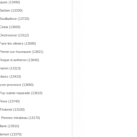
ques (13490)
Barben (13330)
Bouilladisse (13720)
Ciotat (13600)
Destrousse (13112)
Fare-les-oliviers (13580)
Penne-sur-huveaune (13821)
Roque-d-antheron (13640)
anon (13113)
mbesc (13410)
con-provence (13680)
Puy-sainte-reparade (13610)
Rove (13740)
Tholonet (13100)
 Pennes-mirabeau (13170)
llane (13910)
lemort (13370)