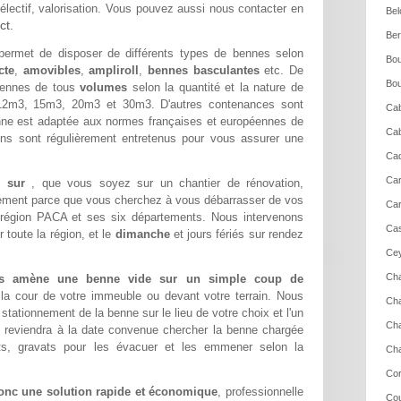
électif, valorisation. Vous pouvez aussi nous contacter en
Bel
ct.
Ber
ermet de disposer de différents types de bennes selon
Bou
cte
,
amovibles
,
ampliroll
,
bennes basculantes
etc. De
Bou
ennes de tous
volumes
selon la quantité et la nature de
2m3, 15m3, 20m3 et 30m3. D'autres contenances sont
Ca
ne est adaptée aux normes françaises et européennes de
Cab
ons sont régulièrement entretenus pour vous assurer une
Cad
Car
de sur
, que vous soyez sur un chantier de rénovation,
lement parce que vous cherchez à vous débarrasser de vos
Car
 région PACA et ses six départements. Nous intervenons
Cas
toute la région, et le
dimanche
et jours fériés sur rendez
Cey
Cha
us amène une benne vide sur un simple coup de
 la cour de votre immeuble ou devant votre terrain. Nous
Cha
ationnement de la benne sur le lieu de votre choix et l'un
Cha
 reviendra à la date convenue chercher la benne chargée
s, gravats pour les évacuer et les emmener selon la
Cha
Cor
onc une solution rapide et économique
, professionnelle
Cou