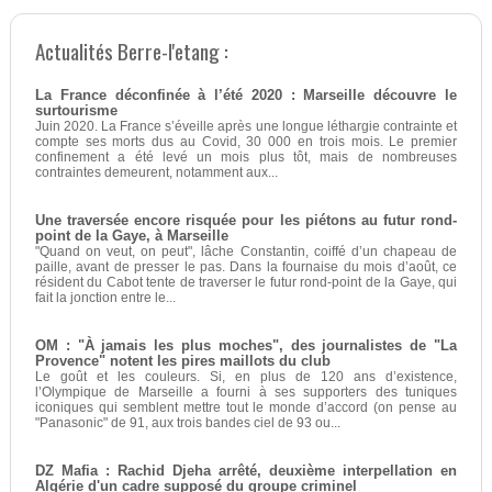
Actualités Berre-l'etang :
La France déconfinée à l’été 2020 : Marseille découvre le
surtourisme
Juin 2020. La France s’éveille après une longue léthargie contrainte et
compte ses morts dus au Covid, 30 000 en trois mois. Le premier
confinement a été levé un mois plus tôt, mais de nombreuses
contraintes demeurent, notamment aux...
Une traversée encore risquée pour les piétons au futur rond-
point de la Gaye, à Marseille
"Quand on veut, on peut", lâche Constantin, coiffé d’un chapeau de
paille, avant de presser le pas. Dans la fournaise du mois d’août, ce
résident du Cabot tente de traverser le futur rond-point de la Gaye, qui
fait la jonction entre le...
OM : "À jamais les plus moches", des journalistes de "La
Provence" notent les pires maillots du club
Le goût et les couleurs. Si, en plus de 120 ans d’existence,
l’Olympique de Marseille a fourni à ses supporters des tuniques
iconiques qui semblent mettre tout le monde d’accord (on pense au
"Panasonic" de 91, aux trois bandes ciel de 93 ou...
DZ Mafia : Rachid Djeha arrêté, deuxième interpellation en
Algérie d'un cadre supposé du groupe criminel