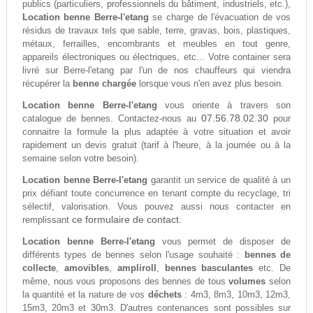
publics (particuliers, professionnels du bâtiment, industriels, etc.),
Location benne Berre-l'etang
se charge de l'évacuation de vos
résidus de travaux tels que sable, terre, gravas, bois, plastiques,
métaux, ferrailles, encombrants et meubles en tout genre,
appareils électroniques ou électriques, etc... Votre container sera
livré sur Berre-l'etang par l'un de nos chauffeurs qui viendra
récupérer la
benne chargée
lorsque vous n'en avez plus besoin.
Location benne Berre-l'etang
vous oriente à travers son
07.56.78.02.30
catalogue de bennes. Contactez-nous au
pour
connaitre la formule la plus adaptée à votre situation et avoir
rapidement un devis gratuit (tarif à l'heure, à la journée ou à la
semaine selon votre besoin).
Location benne Berre-l'etang
garantit un service de qualité à un
prix défiant toute concurrence en tenant compte du recyclage, tri
sélectif, valorisation. Vous pouvez aussi nous contacter en
ce formulaire de contact.
remplissant
Location benne Berre-l'etang
vous permet de disposer de
différents types de bennes selon l'usage souhaité :
bennes de
collecte
,
amovibles
,
ampliroll
,
bennes basculantes
etc. De
même, nous vous proposons des bennes de tous
volumes
selon
la quantité et la nature de vos
déchets
: 4m3, 8m3, 10m3, 12m3,
15m3, 20m3 et 30m3. D'autres contenances sont possibles sur