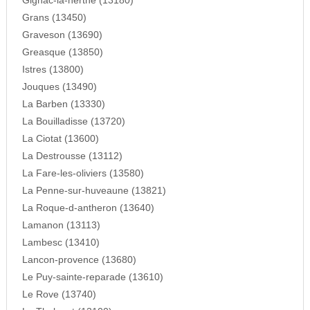
Gignac-la-nerthe (13180)
Grans (13450)
Graveson (13690)
Greasque (13850)
Istres (13800)
Jouques (13490)
La Barben (13330)
La Bouilladisse (13720)
La Ciotat (13600)
La Destrousse (13112)
La Fare-les-oliviers (13580)
La Penne-sur-huveaune (13821)
La Roque-d-antheron (13640)
Lamanon (13113)
Lambesc (13410)
Lancon-provence (13680)
Le Puy-sainte-reparade (13610)
Le Rove (13740)