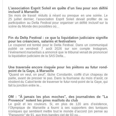
L'association Esprit Soleil en quête d’un lieu pour son défilé
inclusif à Marseille
Six mois de travail réduits à néant ou presque en une soirée. Le
25 juillet dernier, l’association Esprit Soleil devait profiter de sa
participation au Delta Festival pour organiser un défilé inclusif sur la
scène du Monde des possibles où...
Fin du Delta Festival : ce que la liquidation judiciaire signifie
pour les créanciers, salariés et festivaliers
Le couperet est tombé pour le Delta Festival. Dans un communiqué
publié ce vendredi 7 août 2026 sur son compte Instagram,
l’événement marseillais a annoncé que le tribunal venait de prononcer
la liquidation judiciaire de la SAS Delta...
Une traversée encore risquée pour les piétons au futur rond-
point de la Gaye, à Marseille
"Quand on veut, on peut", lâche Constantin, coiffé d’un chapeau de
paille, avant de presser le pas. Dans la fournaise du mois d’août, ce
résident du Cabot tente de traverser le futur rond-point de la Gaye, qui
fait la jonction entre le...
OM : "À jamais les plus moches", des journalistes de "La
Provence" notent les pires maillots du club
Le goût et les couleurs. Si, en plus de 120 ans d’existence,
l’Olympique de Marseille a fourni à ses supporters des tuniques
iconiques qui semblent mettre tout le monde d’accord (on pense au
"Panasonic" de 91, aux trois bandes ciel de 93 ou...