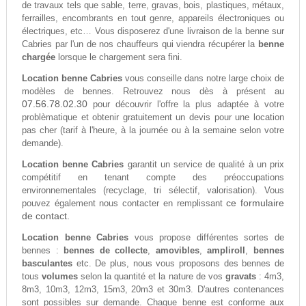
de travaux tels que sable, terre, gravas, bois, plastiques, métaux,
ferrailles, encombrants en tout genre, appareils électroniques ou
électriques, etc… Vous disposerez d'une livraison de la benne sur
Cabries par l'un de nos chauffeurs qui viendra récupérer la
benne
chargée
lorsque le chargement sera fini.
Location benne Cabries
vous conseille dans notre large choix de
modèles de bennes. Retrouvez nous dès à présent au
07.56.78.02.30
pour découvrir l'offre la plus adaptée à votre
problèmatique et obtenir gratuitement un devis pour une location
pas cher (tarif à l'heure, à la journée ou à la semaine selon votre
demande).
Location benne Cabries
garantit un service de qualité à un prix
compétitif en tenant compte des préoccupations
environnementales (recyclage, tri sélectif, valorisation). Vous
ce formulaire
pouvez également nous contacter en remplissant
de contact.
Location benne Cabries
vous propose différentes sortes de
bennes :
bennes de collecte
,
amovibles
,
ampliroll
,
bennes
basculantes
etc. De plus, nous vous proposons des bennes de
tous
volumes
selon la quantité et la nature de vos
gravats
: 4m3,
8m3, 10m3, 12m3, 15m3, 20m3 et 30m3. D'autres contenances
sont possibles sur demande. Chaque benne est conforme aux