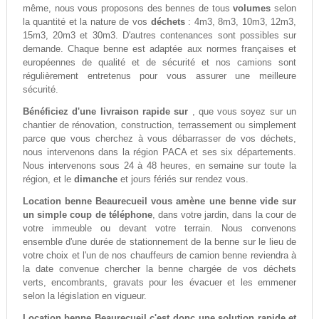
même, nous vous proposons des bennes de tous
volumes
selon
la quantité et la nature de vos
déchets
: 4m3, 8m3, 10m3, 12m3,
15m3, 20m3 et 30m3. D'autres contenances sont possibles sur
demande. Chaque benne est adaptée aux normes françaises et
européennes de qualité et de sécurité et nos camions sont
régulièrement entretenus pour vous assurer une meilleure
sécurité.
Bénéficiez d'une livraison rapide sur
, que vous soyez sur un
chantier de rénovation, construction, terrassement ou simplement
parce que vous cherchez à vous débarrasser de vos déchets,
nous intervenons dans la région PACA et ses six départements.
Nous intervenons sous 24 à 48 heures, en semaine sur toute la
région, et le
dimanche
et jours fériés sur rendez vous.
Location benne Beaurecueil vous amène une benne vide sur
un simple coup de téléphone
, dans votre jardin, dans la cour de
votre immeuble ou devant votre terrain. Nous convenons
ensemble d'une durée de stationnement de la benne sur le lieu de
votre choix et l'un de nos chauffeurs de camion benne reviendra à
la date convenue chercher la benne chargée de vos déchets
verts, encombrants, gravats pour les évacuer et les emmener
selon la législation en vigueur.
Location benne Beaurecueil c'est donc une solution rapide et