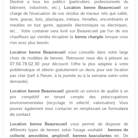
Destiné a tous les publics (particuliers, professionnels du
bâtiment, industriels, etc.),
Location benne Beaurecueil
se
charge de l'évacuation de vos résidus de travaux tels que sable,
terre, gravas, bois, plastiques, métaux, ferrailles, encombrants et
meubles en tout genre, appareils électroniques ou électriques,
etc... Votre container sera livré sur Beaurecueil par l'un de nos
chauffeurs qui viendra récupérer la
benne chargée
lorsque vous
n'en avez plus besoin.
Location benne Beaurecueil
vous conseille dans notre large
choix de modèles de bennes. Retrouvez nous dès à présent au
07.56.78.02.30
pour découvrir l'offre la plus adaptée à votre
problèmatique et obtenir gratuitement un devis pour une location
pas cher (tarif à l'heure, à la journée ou à la semaine selon votre
demande).
Location benne Beaurecueil
garantit un service de qualité à un
prix compétitif en tenant compte des préoccupations
environnementales (recyclage, tri sélectif, valorisation). Vous
ce formulaire
pouvez également nous contacter en remplissant
de contact.
Location benne Beaurecueil
vous permet de disposer de
différents types de bennes selon l'usage souhaité :
bennes de
collecte
,
amovibles
,
ampliroll
,
bennes basculantes
etc. De