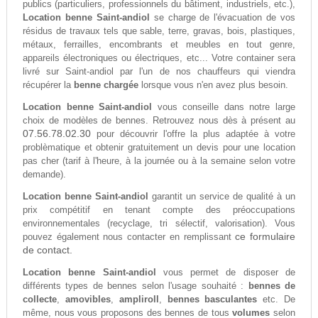
publics (particuliers, professionnels du bâtiment, industriels, etc.),
Location benne Saint-andiol
se charge de l'évacuation de vos
résidus de travaux tels que sable, terre, gravas, bois, plastiques,
métaux, ferrailles, encombrants et meubles en tout genre,
appareils électroniques ou électriques, etc... Votre container sera
livré sur Saint-andiol par l'un de nos chauffeurs qui viendra
récupérer la
benne chargée
lorsque vous n'en avez plus besoin.
Location benne Saint-andiol
vous conseille dans notre large
choix de modèles de bennes. Retrouvez nous dès à présent au
07.56.78.02.30
pour découvrir l'offre la plus adaptée à votre
problèmatique et obtenir gratuitement un devis pour une location
pas cher (tarif à l'heure, à la journée ou à la semaine selon votre
demande).
Location benne Saint-andiol
garantit un service de qualité à un
prix compétitif en tenant compte des préoccupations
environnementales (recyclage, tri sélectif, valorisation). Vous
ce formulaire
pouvez également nous contacter en remplissant
de contact.
Location benne Saint-andiol
vous permet de disposer de
différents types de bennes selon l'usage souhaité :
bennes de
collecte
,
amovibles
,
ampliroll
,
bennes basculantes
etc. De
même, nous vous proposons des bennes de tous
volumes
selon