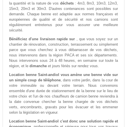
la quantité et la nature de vos
déchets
: 4m3, 8m3, 10m3, 12m3,
15m3, 20m3 et 30m3. D'autres contenances sont possibles sur
demande. Chaque benne est adaptée aux normes françaises et
européennes de qualité et de sécurité et nos camions sont
régulièrement entretenus pour vous assurer une meilleure
sécurité.
Bénéficiez d'une livraison rapide sur
, que vous soyez sur un
chantier de rénovation, construction, terrassement ou simplement
parce que vous cherchez à vous débarrasser de vos déchets,
nous intervenons dans la région PACA et ses six départements.
Nous intervenons sous 24 à 48 heures, en semaine sur toute la
région, et le
dimanche
et jours fériés sur rendez vous.
Location benne Saint-andiol vous amène une benne vide sur
un simple coup de téléphone
, dans votre jardin, dans la cour de
votre immeuble ou devant votre terrain. Nous convenons
ensemble d'une durée de stationnement de la benne sur le lieu de
votre choix et l'un de nos chauffeurs de camion benne reviendra à
la date convenue chercher la benne chargée de vos déchets
verts, encombrants, gravats pour les évacuer et les emmener
selon la législation en vigueur.
Location benne Saint-andiol c'est donc une solution rapide et
économique
, professionnelle et sérieuse pour tous vos travaux