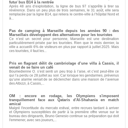
futur bus B14 à la rentrée
Après 48 ans d’exploitation, la ligne de bus 97 s’apprête à tirer sa
révérence. Dans un peu plus de trois semaines, le 31 août, elle sera
remplacée par la ligne B14, qui reliera le centre-ville à l’hôpital Nord et
à...
Pas de camping à Marseille depuis les années 90 : des
Marseillais développent des alternatives pour les touristes
Ce n’est un secret pour personne, Marseille est une destination
particulièrement prisée par les touristes. Rien que le mois dernier, la
ville a accueilli 6% de visiteurs en plus par rapport à juillet 2025. Mais
ces touristes, il faut les...
Pris en flagrant délit de cambriolage d’une villa à Cassis, il
venait de se faire un café
Boumedienne O. s’est senti un peu trop à l’aise, et c’est peut-être ce
qui l’a perdu ce 28 juillet au soir. Car lorsque les gendarmes, prévenus
qu’une alarme venait de se déclencher dans une maison de l’avenue
des Albizzi, à Cassis,...
OM : encore en rodage, les Olympiens s'imposent
tranquillement face aux Qataris d'Al-Shahania en match
amical
Malgré l'incertitude du mercato estival, entre recrues tardant à arriver
et Olympiens susceptibles de partir à la première offre venue sur le
bureau des dirigeants, Bruno Genesio continue sa préparation qui doit
l'emmener, avec ses joueurs,...