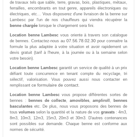
de travaux tels que sable, terre, gravas, bois, plastiques, métaux,
ferrailles, encombrants en tout genre, appareils électroniques ou
électriques, etc… Vous disposerez d'une livraison de la benne sur
Lambesc par l'un de nos chauffeurs qui viendra récupérer la
benne chargée
lorsque le chargement sera fini.
Location benne Lambesc
vous oriente à travers son catalogue
07.56.78.02.30
de bennes. Contactez-nous au
pour connaitre la
formule la plus adaptée à votre situation et avoir rapidement un
devis gratuit (tarif à l'heure, à la journée ou à la semaine selon
votre besoin).
Location benne Lambesc
garantit un service de qualité à un prix
défiant toute concurrence en tenant compte du recyclage, tri
sélectif, valorisation. Vous pouvez aussi nous contacter en
ce formulaire de contact.
remplissant
Location benne Lambesc
vous propose différentes sortes de
bennes :
bennes de collecte
,
amovibles
,
ampliroll
,
bennes
basculantes
etc. De plus, nous vous proposons des bennes de
tous
volumes
selon la quantité et la nature de vos
gravats
: 4m3,
8m3, 10m3, 12m3, 15m3, 20m3 et 30m3. D'autres contenances
sont possibles sur demande. Chaque benne est conforme aux
normes de sécurité.