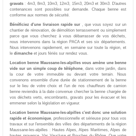
gravats
: 4m3, 8m3, 10m3, 12m3, 15m3, 20m3 et 30m3. D'autres
contenances sont possibles sur demande. Chaque benne est
conforme aux normes de sécurité.
Bénéficiez d'une livraison rapide sur
, que vous soyez sur un
chantier de rénovation, de démolition terrassement ou simplement
parce que vous cherchez à vous débarrasser de vos déchets,
nous intervenons dans la région PACA et ses six départements.
Nous intervenons rapidement, en semaine sur toute la région, et
le
dimanche
et jours fériés sur rendez vous.
Location benne Maussane-les-alpilles vous amène une benne
vide sur un simple coup de téléphone
, dans votre jardin, dans
la cour de votre immeuble ou devant votre terrain. Nous
convenons ensemble d'une durée de stationnement de la benne
sur le lieu de votre choix et l'un de nos chauffeurs de camion
benne reviendra à la date convenue chercher la benne chargée de
vos déchets verts, encombrants, gravats pour les évacuer et les
emmener selon la législation en vigueur.
Location benne Maussane-les-alpilles c'est donc une solution
rapide et économique
, professionnelle et sérieuse pour tous vos
travaux et sur l'ensemble des villes des départements de la région
Maussane-les-alpilles : Hautes Alpes, Alpes Maritimes, Alpes de
hautes provence, Var, Vaucluse et Bouches du Rhône. Que votre