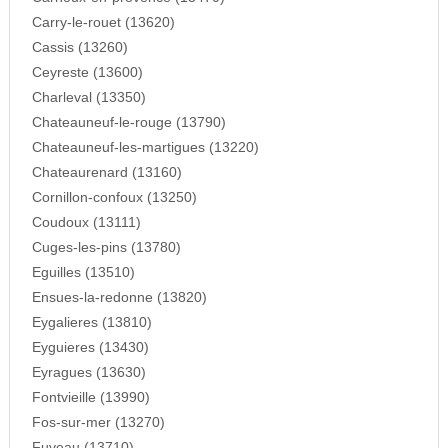
Carry-le-rouet (13620)
Cassis (13260)
Ceyreste (13600)
Charleval (13350)
Chateauneuf-le-rouge (13790)
Chateauneuf-les-martigues (13220)
Chateaurenard (13160)
Cornillon-confoux (13250)
Coudoux (13111)
Cuges-les-pins (13780)
Eguilles (13510)
Ensues-la-redonne (13820)
Eygalieres (13810)
Eyguieres (13430)
Eyragues (13630)
Fontvieille (13990)
Fos-sur-mer (13270)
Fuveau (13710)