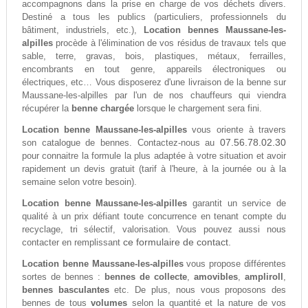
accompagnons dans la prise en charge de vos déchets divers.
Destiné a tous les publics (particuliers, professionnels du
bâtiment, industriels, etc.),
Location bennes Maussane-les-
alpilles
procède à l'élimination de vos résidus de travaux tels que
sable, terre, gravas, bois, plastiques, métaux, ferrailles,
encombrants en tout genre, appareils électroniques ou
électriques, etc… Vous disposerez d'une livraison de la benne sur
Maussane-les-alpilles par l'un de nos chauffeurs qui viendra
récupérer la
benne chargée
lorsque le chargement sera fini.
Location benne Maussane-les-alpilles
vous oriente à travers
07.56.78.02.30
son catalogue de bennes. Contactez-nous au
pour connaitre la formule la plus adaptée à votre situation et avoir
rapidement un devis gratuit (tarif à l'heure, à la journée ou à la
semaine selon votre besoin).
Location benne Maussane-les-alpilles
garantit un service de
qualité à un prix défiant toute concurrence en tenant compte du
recyclage, tri sélectif, valorisation. Vous pouvez aussi nous
ce formulaire de contact.
contacter en remplissant
Location benne Maussane-les-alpilles
vous propose différentes
sortes de bennes :
bennes de collecte
,
amovibles
,
ampliroll
,
bennes basculantes
etc. De plus, nous vous proposons des
bennes de tous
volumes
selon la quantité et la nature de vos