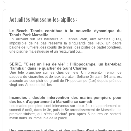
Actualités Maussane-les-alpilles :
Le Beach Tennis contribue à la nouvelle dynamique du
Tennis Park Marseille
En arrivant sur les hauteurs du Tennis Park, aux Accates (11e),
impossible de ne pas ressentir la singularité des lieux. Un cadre
baigné de lumière, des courts de tennis, des pistes de padel bondées,
une piscine majestueuse et un restaurant où...
SÉRIE. "C’est un lieu de vie" : l’Hippocampe, un bar-tabac
"familial" dans le quartier de Saint Charles
Une télé branchée sur les clips de l’été. Un présentoir rempli de
paquets de cigarettes et de jeux à gratter. Sofiane Smaani, 54 ans, est
accoudé au comptoir de granit de l’Hippocampe (1er) depuis près de
vingt ans. Autour de lui, les...
Incendies : double intervention des marins-pompiers pour
des feux d’appartement à Marseille ce samedi
Les marins-pompiers sont intervenus sur deux feux d’appartement ce
samedi 8 août, dans le 3e, puis le 5e arrondissement de Marseille. Le
premier sinistre, qui s’était déclaré peu après 5 heures ce samedi
matin dans un immeuble de la place...