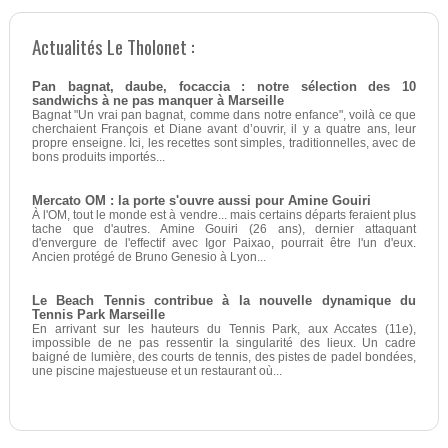
Actualités Le Tholonet :
Pan bagnat, daube, focaccia : notre sélection des 10
sandwichs à ne pas manquer à Marseille
Bagnat "Un vrai pan bagnat, comme dans notre enfance", voilà ce que
cherchaient François et Diane avant d’ouvrir, il y a quatre ans, leur
propre enseigne. Ici, les recettes sont simples, traditionnelles, avec de
bons produits importés...
Mercato OM : la porte s'ouvre aussi pour Amine Gouiri
À l'OM, tout le monde est à vendre... mais certains départs feraient plus
tache que d'autres. Amine Gouiri (26 ans), dernier attaquant
d'envergure de l'effectif avec Igor Paixao, pourrait être l'un d'eux.
Ancien protégé de Bruno Genesio à Lyon...
Le Beach Tennis contribue à la nouvelle dynamique du
Tennis Park Marseille
En arrivant sur les hauteurs du Tennis Park, aux Accates (11e),
impossible de ne pas ressentir la singularité des lieux. Un cadre
baigné de lumière, des courts de tennis, des pistes de padel bondées,
une piscine majestueuse et un restaurant où...