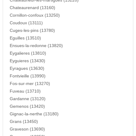
Chateauneuf-les-martigues (13220)
Chateaurenard (13160)
Cornillon-confoux (13250)
Coudoux (13111)
Cuges-les-pins (13780)
Eguilles (13510)
Ensues-la-redonne (13820)
Eygalieres (13810)
Eyguieres (13430)
Eyragues (13630)
Fontvieille (13990)
Fos-sur-mer (13270)
Fuveau (13710)
Gardanne (13120)
Gemenos (13420)
Gignac-la-nerthe (13180)
Grans (13450)
Graveson (13690)