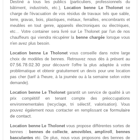
Destiné a tous les publics (particuliers, professionnels du
bâtiment, industriels, etc.),
Location benne Le Tholonet
se
charge de l'évacuation de vos résidus de travaux tels que sable,
terre, gravas, bois, plastiques, métaux, ferrailles, encombrants et
meubles en tout genre, appareils électroniques ou électriques,
etc... Votre container sera livré sur Le Tholonet par l'un de nos
chauffeurs qui viendra récupérer la
benne chargée
lorsque vous
n'en avez plus besoin.
Location benne Le Tholonet
vous conseille dans notre large
choix de modèles de bennes. Retrouvez nous dès à présent au
07.56.78.02.30
pour découvrir l'offre la plus adaptée à votre
problèmatique et obtenir gratuitement un devis pour une location
pas cher (tarif à l'heure, à la journée ou à la semaine selon votre
demande).
Location benne Le Tholonet
garantit un service de qualité à un
prix compétitif en tenant compte des préoccupations
environnementales (recyclage, tri sélectif, valorisation). Vous
ce formulaire
pouvez également nous contacter en remplissant
de contact.
Location benne Le Tholonet
vous propose différentes sortes de
bennes :
bennes de collecte
,
amovibles
,
ampliroll
,
bennes
basculantes
etc. De plus, nous vous proposons des bennes de