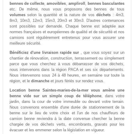
bennes de collecte
,
amovibles
,
ampliroll
,
bennes basculantes
etc. De même, nous vous proposons des bennes de tous
volumes
selon la quantité et la nature de vos
déchets
: 4m3,
8m3, 10m3, 12m3, 15m3, 20m3 et 30m3. D'autres contenances
sont possibles sur demande. Chaque benne est adaptée aux
normes françaises et européennes de qualité et de sécurité et nos
camions sont régulièrement entretenus pour vous assurer une
meilleure sécurité.
Bénéficiez d'une livraison rapide sur
, que vous soyez sur un
chantier de rénovation, construction, terrassement ou simplement
parce que vous cherchez à vous débarrasser de vos déchets,
nous intervenons dans la région PACA et ses six départements.
Nous intervenons sous 24 à 48 heures, en semaine sur toute la
région, et le
dimanche
et jours fériés sur rendez vous.
Location benne Saintes-maries-de-la-mer vous amène une
benne vide sur un simple coup de téléphone
, dans votre
jardin, dans la cour de votre immeuble ou devant votre terrain.
Nous convenons ensemble d'une durée de stationnement de la
benne sur le lieu de votre choix et l'un de nos chauffeurs de
camion benne reviendra à la date convenue chercher la benne
chargée de vos déchets verts, encombrants, gravats pour les
évacuer et les emmener selon la législation en vigueur.