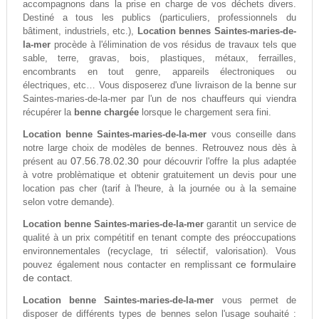
accompagnons dans la prise en charge de vos déchets divers.
Destiné a tous les publics (particuliers, professionnels du
bâtiment, industriels, etc.),
Location bennes Saintes-maries-de-
la-mer
procède à l'élimination de vos résidus de travaux tels que
sable, terre, gravas, bois, plastiques, métaux, ferrailles,
encombrants en tout genre, appareils électroniques ou
électriques, etc… Vous disposerez d'une livraison de la benne sur
Saintes-maries-de-la-mer par l'un de nos chauffeurs qui viendra
récupérer la
benne chargée
lorsque le chargement sera fini.
Location benne Saintes-maries-de-la-mer
vous conseille dans
notre large choix de modèles de bennes. Retrouvez nous dès à
07.56.78.02.30
présent au
pour découvrir l'offre la plus adaptée
à votre problèmatique et obtenir gratuitement un devis pour une
location pas cher (tarif à l'heure, à la journée ou à la semaine
selon votre demande).
Location benne Saintes-maries-de-la-mer
garantit un service de
qualité à un prix compétitif en tenant compte des préoccupations
environnementales (recyclage, tri sélectif, valorisation). Vous
ce formulaire
pouvez également nous contacter en remplissant
de contact.
Location benne Saintes-maries-de-la-mer
vous permet de
disposer de différents types de bennes selon l'usage souhaité :