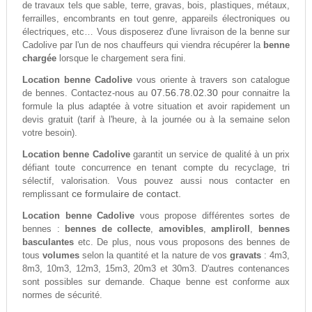
de travaux tels que sable, terre, gravas, bois, plastiques, métaux,
ferrailles, encombrants en tout genre, appareils électroniques ou
électriques, etc… Vous disposerez d'une livraison de la benne sur
Cadolive par l'un de nos chauffeurs qui viendra récupérer la
benne
chargée
lorsque le chargement sera fini.
Location benne Cadolive
vous oriente à travers son catalogue
07.56.78.02.30
de bennes. Contactez-nous au
pour connaitre la
formule la plus adaptée à votre situation et avoir rapidement un
devis gratuit (tarif à l'heure, à la journée ou à la semaine selon
votre besoin).
Location benne Cadolive
garantit un service de qualité à un prix
défiant toute concurrence en tenant compte du recyclage, tri
sélectif, valorisation. Vous pouvez aussi nous contacter en
ce formulaire de contact.
remplissant
Location benne Cadolive
vous propose différentes sortes de
bennes :
bennes de collecte
,
amovibles
,
ampliroll
,
bennes
basculantes
etc. De plus, nous vous proposons des bennes de
tous
volumes
selon la quantité et la nature de vos
gravats
: 4m3,
8m3, 10m3, 12m3, 15m3, 20m3 et 30m3. D'autres contenances
sont possibles sur demande. Chaque benne est conforme aux
normes de sécurité.