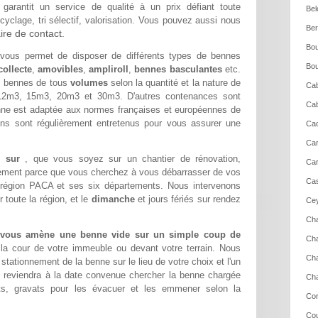
garantit un service de qualité à un prix défiant toute
Bel
yclage, tri sélectif, valorisation. Vous pouvez aussi nous
Ber
ire de contact.
Bou
vous permet de disposer de différents types de bennes
Bou
ollecte
,
amovibles
,
ampliroll
,
bennes basculantes
etc.
 bennes de tous
volumes
selon la quantité et la nature de
Ca
2m3, 15m3, 20m3 et 30m3. D'autres contenances sont
Cab
ne est adaptée aux normes françaises et européennes de
ons sont régulièrement entretenus pour vous assurer une
Cad
Car
de sur
, que vous soyez sur un chantier de rénovation,
Car
lement parce que vous cherchez à vous débarrasser de vos
Cas
 région PACA et ses six départements. Nous intervenons
toute la région, et le
dimanche
et jours fériés sur rendez
Cey
Cha
e vous amène une benne vide sur un simple coup de
Cha
 la cour de votre immeuble ou devant votre terrain. Nous
Cha
ationnement de la benne sur le lieu de votre choix et l'un
 reviendra à la date convenue chercher la benne chargée
Cha
s, gravats pour les évacuer et les emmener selon la
Cor
Cou