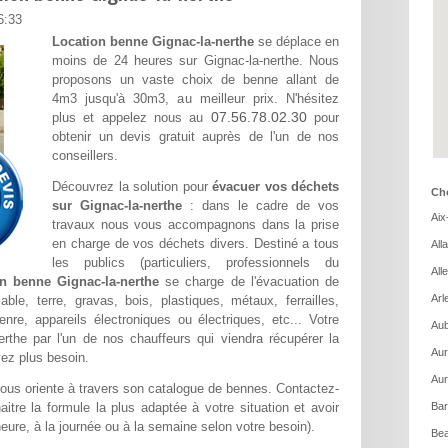
6:33
Location benne Gignac-la-nerthe
se déplace en
moins de 24 heures sur Gignac-la-nerthe. Nous
proposons un vaste choix de benne allant de
4m3 jusqu'à 30m3, au meilleur prix. N'hésitez
07.56.78.02.30
plus et appelez nous au
pour
obtenir un devis gratuit auprès de l'un de nos
conseillers.
Découvrez la solution pour
évacuer vos déchets
Cho
sur Gignac-la-nerthe
: dans le cadre de vos
Aix
travaux nous vous accompagnons dans la prise
en charge de vos déchets divers. Destiné a tous
All
les publics (particuliers, professionnels du
All
n benne Gignac-la-nerthe
se charge de l'évacuation de
Arl
le, terre, gravas, bois, plastiques, métaux, ferrailles,
re, appareils électroniques ou électriques, etc... Votre
Aub
nerthe par l'un de nos chauffeurs qui viendra récupérer la
Aur
ez plus besoin.
Aur
ous oriente à travers son catalogue de bennes. Contactez-
itre la formule la plus adaptée à votre situation et avoir
Bar
'heure, à la journée ou à la semaine selon votre besoin).
Bea