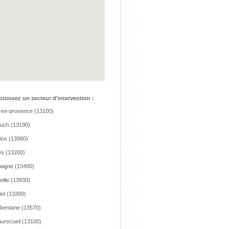
isissez un secteur d'intervention :
-en-provence (13100)
auch (13190)
eins (13980)
es (13200)
agne (13400)
eille (13930)
iol (13390)
bentane (13570)
urecueil (13100)