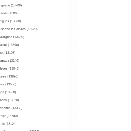
ignane (13700)
seille (13000)
tigues (13500)
ssane-les-alpilles (13520)
rargues (13650)
reuil (13590)
et (13105)
amas (13140)
leges (13940)
ries (13890)
es (13550)
on (13660)
adou (13520)
issanne (13330)
nier (13790)
pin (13124)