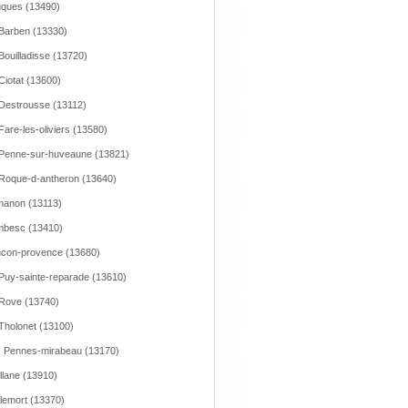
ques (13490)
Barben (13330)
Bouilladisse (13720)
Ciotat (13600)
Destrousse (13112)
Fare-les-oliviers (13580)
Penne-sur-huveaune (13821)
Roque-d-antheron (13640)
anon (13113)
mbesc (13410)
con-provence (13680)
Puy-sainte-reparade (13610)
Rove (13740)
Tholonet (13100)
 Pennes-mirabeau (13170)
llane (13910)
lemort (13370)