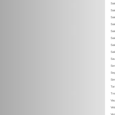
Sai
Sai
Sai
Sai
Sai
Sai
Sai
Sal
Sau
Sen
Sep
Sim
Tar
Tre
Vau
Vel
Ven