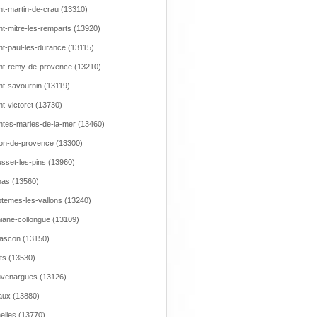
nt-martin-de-crau (13310)
nt-mitre-les-remparts (13920)
nt-paul-les-durance (13115)
nt-remy-de-provence (13210)
nt-savournin (13119)
nt-victoret (13730)
ntes-maries-de-la-mer (13460)
on-de-provence (13300)
sset-les-pins (13960)
as (13560)
temes-les-vallons (13240)
iane-collongue (13109)
ascon (13150)
ts (13530)
venargues (13126)
aux (13880)
elles (13770)