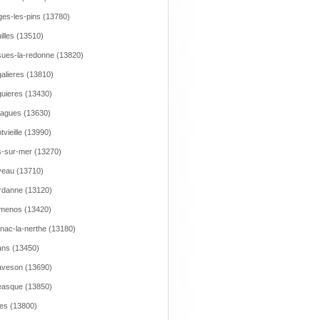
es-les-pins (13780)
illes (13510)
ues-la-redonne (13820)
alieres (13810)
uieres (13430)
agues (13630)
tvieille (13990)
-sur-mer (13270)
eau (13710)
danne (13120)
menos (13420)
nac-la-nerthe (13180)
ns (13450)
veson (13690)
asque (13850)
res (13800)