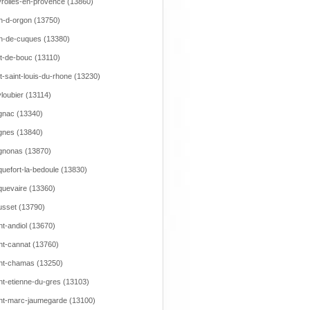
rolles-en-provence (13860)
n-d-orgon (13750)
n-de-cuques (13380)
t-de-bouc (13110)
t-saint-louis-du-rhone (13230)
loubier (13114)
nac (13340)
nes (13840)
gnonas (13870)
uefort-la-bedoule (13830)
uevaire (13360)
sset (13790)
nt-andiol (13670)
nt-cannat (13760)
nt-chamas (13250)
nt-etienne-du-gres (13103)
nt-marc-jaumegarde (13100)