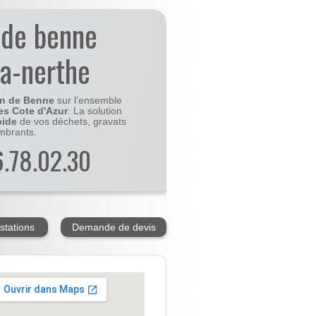
 de benne
la-nerthe
on de Benne
sur l'ensemble
es Cote d'Azur
. La solution
pide
de vos déchets, gravats
mbrants.
56.78.02.30
stations
Demande de devis