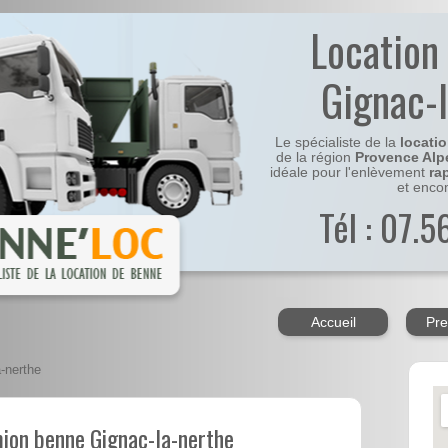
Location
Gignac-
Le spécialiste de la
locati
de la région
Provence Alp
idéale pour l'enlèvement
ra
et enco
Tél : 07.
Accueil
Pre
-nerthe
mion benne Gignac-la-nerthe