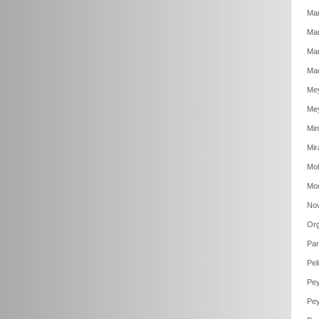
Mar
Mar
Mar
Mau
Mey
Mey
Mim
Mir
Mol
Mou
Nov
Org
Par
Pel
Pey
Pey