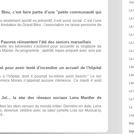
Jou
La 
Bleu, c’est faire partie d’une "petite communauté qui
La 
seulement sportif ou préventif, il est aussi social. C’est l’une
, fondateur du Grand Bleu : l’association ne laisse personne de
La 
La 
 Pauvres réinventent l’été des seniors marseillais
La 
le les bénévoles s’activent pour accueillir la vingtaine de
 Manier. Au programme : apéritif, repas préparé avec soin par
La 
La 
Lam
 pour avoir tenté d'incendier un accueil de l'hôpital
La
 à l’hôpital, dont il pourrait lui-même avoir besoin." Le ton
Ferreira Morais n’appelait aucune clémence. Ce mardi 4 août
Lan
Le 
 Jul... la star des réseaux sociaux Lena Mantler de
Le 
attirer les stars venues du monde entier. Dernière en date, Lena
Le 
, devenue célèbre avec sa sœur jumelle Lisa sur Musical.ly,
t...
Les
Mai
Mal