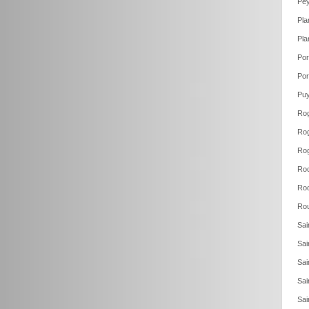
Pey
Pla
Pla
Por
Por
Puy
Rog
Rog
Ro
Roq
Roq
Rou
Sai
Sai
Sai
Sai
Sai