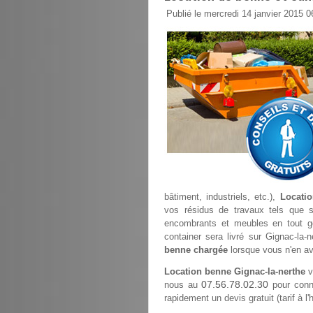
Publié le mercredi 14 janvier 2015 0
bâtiment, industriels, etc.),
Locatio
vos résidus de travaux tels que sab
encombrants et meubles en tout gen
container sera livré sur Gignac-la-
benne chargée
lorsque vous n'en av
Location benne Gignac-la-nerthe
v
07.56.78.02.30
nous au
pour conna
rapidement un devis gratuit (tarif à l