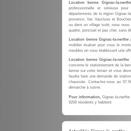
Location benne Gignac-la-nert
professionnelle et sérieuse pou
départements de la région Gignac-la
provence, Var, Vaucluse et Bouches 
ou dans un village isolé, nous nous 
qualité, ponctuel et pas cher, sans 
Location benne Gignac-la-nerthe
p
mobilier évaluer pour vous le monta
meubles en vous établissant une offr
Location benne Gignac-la-nerthe
concerne le stationnement de la ben
benne sur votre terrain et vous devez
faudra faire une demande de station
chaussée. Contactez-nous au 07.56
démarche à suivre.
Pour information,
Gignac-la-nerthe
9200 résidents y habitent.