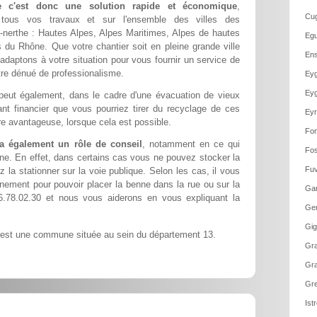
he c'est donc une solution rapide et économique
,
Cug
r tous vos travaux et sur l'ensemble des villes des
-nerthe : Hautes Alpes, Alpes Maritimes, Alpes de hautes
Egu
du Rhône. Que votre chantier soit en pleine grande ville
Ens
adaptons à votre situation pour vous fournir un service de
être dénué de professionalisme.
Eyg
Eyg
eut également, dans le cadre d'une évacuation de vieux
nt financier que vous pourriez tirer du recyclage de ces
Eyr
e avantageuse, lorsque cela est possible.
Fon
 a également un rôle de conseil
, notamment en ce qui
Fos
ne. En effet, dans certains cas vous ne pouvez stocker la
Fuv
 la stationner sur la voie publique. Selon les cas, il vous
nement pour pouvoir placer la benne dans la rue ou sur la
Gar
.78.02.30 et nous vous aiderons en vous expliquant la
Ge
Gig
 est une commune située au sein du département 13.
Gra
Gra
Gre
Ist