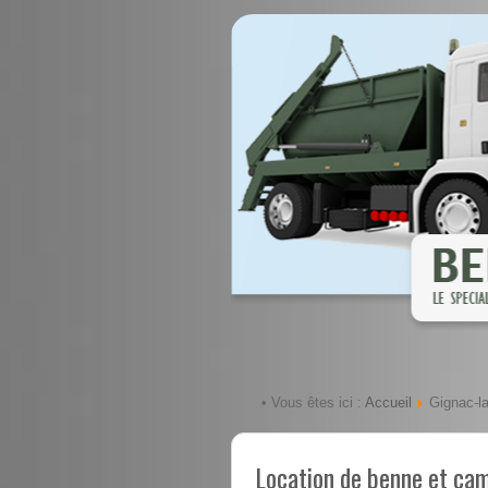
Accueil
• Vous êtes ici :
Gignac-la
Location de benne et ca