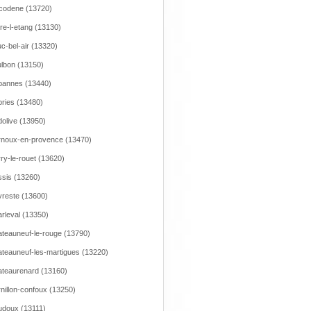
codene (13720)
re-l-etang (13130)
c-bel-air (13320)
lbon (13150)
bannes (13440)
ries (13480)
olive (13950)
noux-en-provence (13470)
ry-le-rouet (13620)
sis (13260)
reste (13600)
rleval (13350)
teauneuf-le-rouge (13790)
teauneuf-les-martigues (13220)
teaurenard (13160)
nillon-confoux (13250)
doux (13111)