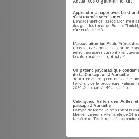
Actualités Gignac-la-nerthe :
Apprendre à nager avec Le Grand 
s’est tournée vers la mer"
L’engagement de l’association n’est pas 
des grandes fiertés de Brahim Timricht
côté et réaffirme à...
L’association les Petits Frères des
Dans le 12e arrondissement de Marseil
personnes âgées qui sont attendues au
le cuisinier du centre, et activité...
Un patient psychiatrique condamné
de La Conception à Marseille
"Il doit entendre qu’on ne touche pas
tranchant de la procureure Patricia 
2026, Jonathan M., 40 ans, a été...
Calanques, Vallon des Auffes et
passage à Marseille
La hype de Marseille n'en finit plus d'
Mantler. La jeune Allemande de 24 ans
l'ancêtre de Tiktok, a posté des photos e