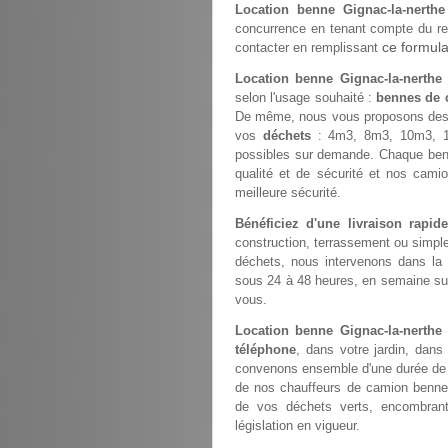
Location benne Gignac-la-nerthe
concurrence en tenant compte du rec
ce formula
contacter en remplissant
Location benne Gignac-la-nerthe
selon l'usage souhaité :
bennes de c
De même, nous vous proposons des
vos
déchets
: 4m3, 8m3, 10m3, 1
possibles sur demande. Chaque ben
qualité et de sécurité et nos cami
meilleure sécurité.
Bénéficiez d'une livraison rapi
construction, terrassement ou simp
déchets, nous intervenons dans la
sous 24 à 48 heures, en semaine sur 
vous.
Location benne Gignac-la-nerth
téléphone
, dans votre jardin, dans
convenons ensemble d'une durée de st
de nos chauffeurs de camion benne
de vos déchets verts, encombrant
législation en vigueur.