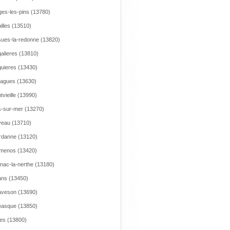
es-les-pins (13780)
illes (13510)
ues-la-redonne (13820)
alieres (13810)
uieres (13430)
agues (13630)
tvieille (13990)
-sur-mer (13270)
eau (13710)
danne (13120)
menos (13420)
nac-la-nerthe (13180)
ns (13450)
veson (13690)
asque (13850)
res (13800)