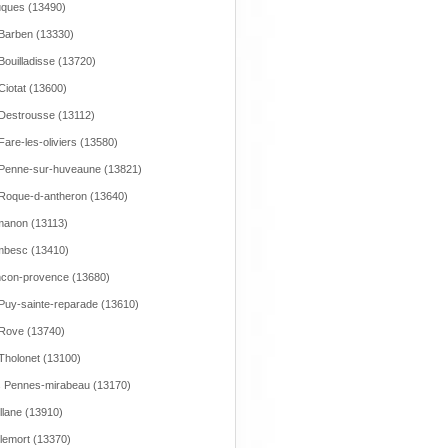
ques (13490)
Barben (13330)
Bouilladisse (13720)
Ciotat (13600)
Destrousse (13112)
Fare-les-oliviers (13580)
Penne-sur-huveaune (13821)
Roque-d-antheron (13640)
anon (13113)
mbesc (13410)
con-provence (13680)
Puy-sainte-reparade (13610)
Rove (13740)
Tholonet (13100)
 Pennes-mirabeau (13170)
llane (13910)
lemort (13370)