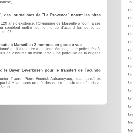
manche,...
Jou
La 
 des journalistes de "La Provence" notent les pires
La 
e 120 ans d’existence, l’Olympique de Marseille a fourni à ses
La 
qui semblent mettre tout le monde d’accord (on pense au
l de 93 ou...
La 
La 
suite à Marseille : 2 hommes en garde à vue
onné du fil à retordre à plusieurs équipages de police très tôt
La 
 plus de 2 heures du matin lorsqu’une patrouille de la brigade
La 
Lam
 le Bayer Leverkusen pour le transfert de Facundo
La
or Traoré, Pierre-Emerick Aubameyang, tous transférés
Lan
parti à Milan après un prêt désastreux, la liste des départs va
Selon...
Le 
Le 
Le 
Les
Mai
Mal