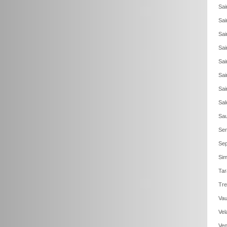
Sai
Sai
Sai
Sai
Sai
Sai
Sai
Sal
Sau
Sen
Sep
Sim
Tar
Tre
Vau
Vel
Ven