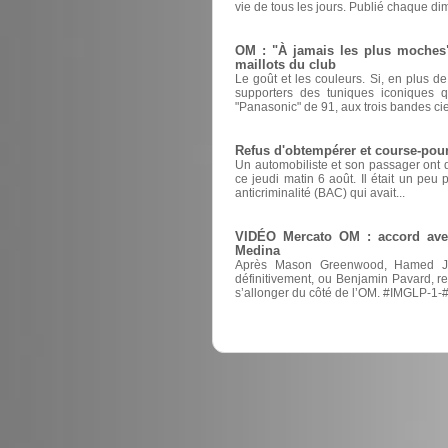
vie de tous les jours. Publié chaque di
OM : "À jamais les plus moches",
maillots du club
Le goût et les couleurs. Si, en plus d
supporters des tuniques iconiques 
"Panasonic" de 91, aux trois bandes cie
Refus d'obtempérer et course-pour
Un automobiliste et son passager ont d
ce jeudi matin 6 août. Il était un peu
anticriminalité (BAC) qui avait...
VIDÉO Mercato OM : accord avec
Medina
Après Mason Greenwood, Hamed Juni
définitivement, ou Benjamin Pavard, re
s’allonger du côté de l’OM. #IMGLP-1-#