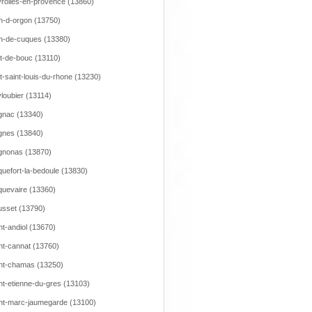
rolles-en-provence (13860)
n-d-orgon (13750)
n-de-cuques (13380)
t-de-bouc (13110)
t-saint-louis-du-rhone (13230)
loubier (13114)
nac (13340)
nes (13840)
gnonas (13870)
uefort-la-bedoule (13830)
uevaire (13360)
sset (13790)
nt-andiol (13670)
nt-cannat (13760)
nt-chamas (13250)
nt-etienne-du-gres (13103)
nt-marc-jaumegarde (13100)