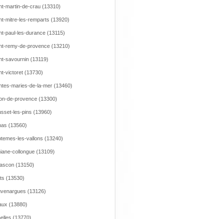
nt-martin-de-crau (13310)
nt-mitre-les-remparts (13920)
nt-paul-les-durance (13115)
nt-remy-de-provence (13210)
nt-savournin (13119)
nt-victoret (13730)
ntes-maries-de-la-mer (13460)
on-de-provence (13300)
sset-les-pins (13960)
as (13560)
temes-les-vallons (13240)
iane-collongue (13109)
ascon (13150)
ts (13530)
venargues (13126)
aux (13880)
elles (13770)