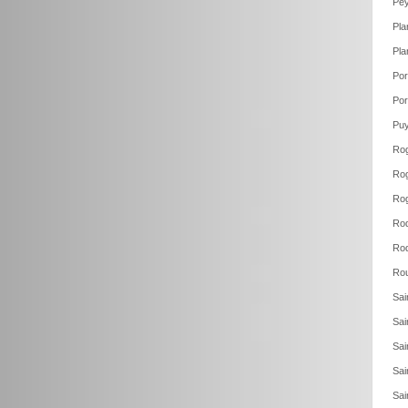
Pey
Pla
Pla
Por
Por
Puy
Rog
Rog
Ro
Roq
Roq
Rou
Sai
Sai
Sai
Sai
Sai