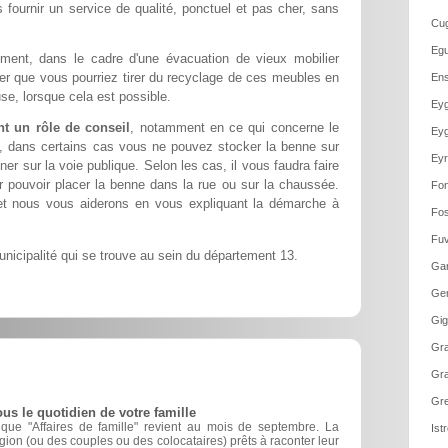
 fournir un service de qualité, ponctuel et pas cher, sans
Cug
Egu
ment, dans le cadre d'une évacuation de vieux mobilier
ier que vous pourriez tirer du recyclage de ces meubles en
Ens
se, lorsque cela est possible.
Eyg
t un rôle de conseil
, notamment en ce qui concerne le
Eyg
t, dans certains cas vous ne pouvez stocker la benne sur
Eyr
ner sur la voie publique. Selon les cas, il vous faudra faire
pouvoir placer la benne dans la rue ou sur la chaussée.
Fon
et nous vous aiderons en vous expliquant la démarche à
Fos
Fuv
icipalité qui se trouve au sein du département 13.
Gar
Ge
Gig
Gra
Gra
Gre
us le quotidien de votre famille
ique "Affaires de famille" revient au mois de septembre. La
Ist
gion (ou des couples ou des colocataires) prêts à raconter leur