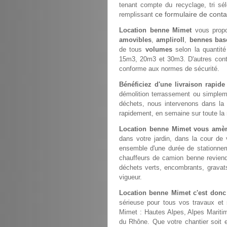
tenant compte du recyclage, tri sél
ce formulaire de conta
remplissant
Location benne Mimet
vous propo
amovibles
,
ampliroll
,
bennes bas
de tous
volumes
selon la quantit
15m3, 20m3 et 30m3. D'autres con
conforme aux normes de sécurité.
Bénéficiez d'une livraison rapid
démolition terrassement ou simple
déchets, nous intervenons dans la
rapidement, en semaine sur toute la 
Location benne Mimet vous amèn
dans votre jardin, dans la cour de
ensemble d'une durée de stationneme
chauffeurs de camion benne revien
déchets verts, encombrants, gravats
vigueur.
Location benne Mimet c'est donc
sérieuse pour tous vos travaux et 
Mimet : Hautes Alpes, Alpes Mariti
du Rhône. Que votre chantier soit e