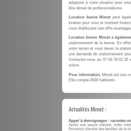
adaptons à votre situation pour vous
être dénué de professionalisme.
Location benne Mimet
peut égale
évaluer pour vous le montant financ
vous établissant une offre avantageu
Location benne Mimet a égalemen
stationnement de la benne. En effe
votre terrain et vous devez la station
une demande de stationnement pour 
Contactez-nous au 07.56.78.02.30 
suivre.
Pour information,
Mimet est une mun
Elle compte 4500 habitants.
Actualités Mimet :
Appel à témoignages : racontez-no
Après une pause estivale, notre rubr
Provence cherche des familles de la ré