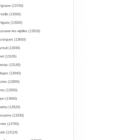
ignane (13700)
seille (13000)
tigues (13500)
ssane-les-alpilles (13520)
rargues (13650)
reuil (13590)
et (13105)
amas (13140)
leges (13940)
ries (13890)
es (13550)
on (13660)
adou (13520)
issanne (13330)
nier (13790)
pin (13124)