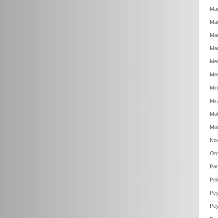
Mar
Mar
Mar
Mau
Mey
Mey
Mim
Mir
Mol
Mou
Nov
Org
Par
Pel
Pey
Pey