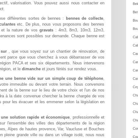
ectif, valorisation. Vous pouvez aussi nous contacter en
Bel
ct.
Ber
se différentes sortes de bennes :
bennes de collecte
,
Bou
culantes
etc. De plus, nous vous proposons des bennes
Bou
é et la nature de vos
gravats
: 4m3, 8m3, 10m3, 12m3,
tenances sont possibles sur demande. Chaque benne est
Ca
Cab
e sur
, que vous soyez sur un chantier de rénovation, de
Cad
ment parce que vous cherchez à vous débarrasser de vos
Car
 région PACA et ses six départements. Nous intervenons
région, et le
dimanche
et jours fériés sur rendez vous.
Car
e une benne vide sur un simple coup de téléphone
,
Cas
 votre immeuble ou devant votre terrain. Nous convenons
Cey
nt de la benne sur le lieu de votre choix et l'un de nos
Cha
dra à la date convenue chercher la benne chargée de vos
 pour les évacuer et les emmener selon la législation en
Cha
Cha
 une solution rapide et économique
, professionnelle et
Cha
sur l'ensemble des villes des départements de la région
mes, Alpes de hautes provence, Var, Vaucluse et Bouches
Cor
n pleine grande ville ou dans un village isolé, nous nous
Cou