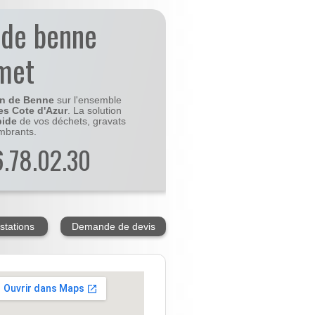
 de benne
met
on de Benne
sur l'ensemble
es Cote d'Azur
. La solution
pide
de vos déchets, gravats
mbrants.
56.78.02.30
stations
Demande de devis