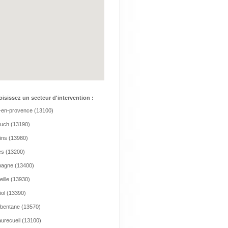
isissez un secteur d'intervention :
-en-provence (13100)
auch (13190)
eins (13980)
es (13200)
agne (13400)
eille (13930)
iol (13390)
bentane (13570)
urecueil (13100)