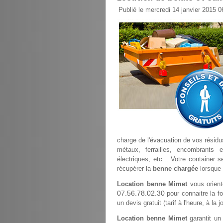
Publié le mercredi 14 janvier 2015 0
charge de l'évacuation de vos résidus
métaux, ferrailles, encombrants 
électriques, etc... Votre container 
récupérer la
benne chargée
lorsque 
Location benne Mimet
vous orient
07.56.78.02.30
pour connaitre la fo
un devis gratuit (tarif à l'heure, à l
Location benne Mimet
garantit un 