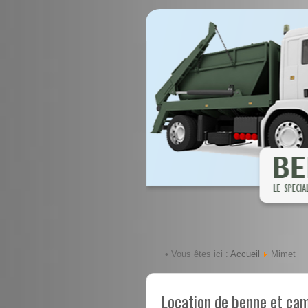
Accueil
• Vous êtes ici :
Mimet
Location de benne et ca