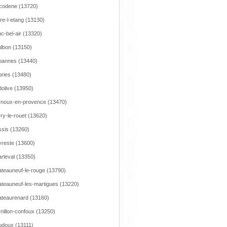
codene (13720)
re-l-etang (13130)
c-bel-air (13320)
lbon (13150)
bannes (13440)
ries (13480)
olive (13950)
noux-en-provence (13470)
ry-le-rouet (13620)
sis (13260)
reste (13600)
rleval (13350)
teauneuf-le-rouge (13790)
teauneuf-les-martigues (13220)
teaurenard (13160)
nillon-confoux (13250)
doux (13111)