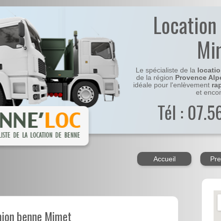
Location
Mi
Le spécialiste de la
locati
de la région
Provence Alp
idéale pour l'enlèvement
ra
et enco
Tél : 07.
Accueil
Pre
mion benne Mimet