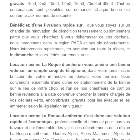
gravats
: 4m3, 8m3, 10m3, 12m3, 15m3, 20m3 et 30m3. D'autres
contenances sont possibles sur demande. Chaque benne est
conforme aux normes de sécurité.
Bénéficiez d'une livraison rapide sur
, que vous soyez sur un
chantier de rénovation, de démolition terrassement ou simplement
parce que vous cherchez à vous débarrasser de vos déchets,
nous intervenons dans la région PACA et ses six départements.
Nous intervenons rapidement, en semaine sur toute la région, et
le
dimanche
et jours fériés sur rendez vous.
Location benne La Roque-d-antheron vous amène une benne
vide sur un simple coup de téléphone
, dans votre jardin, dans
la cour de votre immeuble ou devant votre terrain. Nous
convenons ensemble d'une durée de stationnement de la benne
sur le lieu de votre choix et l'un de nos chauffeurs de camion
benne reviendra à la date convenue chercher la benne chargée de
vos déchets verts, encombrants, gravats pour les évacuer et les
emmener selon la législation en vigueur.
Location benne La Roque-d-antheron c'est donc une solution
rapide et économique
, professionnelle et sérieuse pour tous vos
travaux et sur l'ensemble des villes des départements de la région
La Roque-d-antheron : Hautes Alpes, Alpes Maritimes, Alpes de
hautes provence, Var, Vaucluse et Bouches du Rhône. Que votre