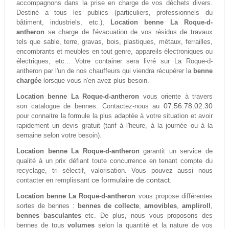
accompagnons dans la prise en charge de vos déchets divers.
Destiné a tous les publics (particuliers, professionnels du
bâtiment, industriels, etc.),
Location benne La Roque-d-
antheron
se charge de l'évacuation de vos résidus de travaux
tels que sable, terre, gravas, bois, plastiques, métaux, ferrailles,
encombrants et meubles en tout genre, appareils électroniques ou
électriques, etc... Votre container sera livré sur La Roque-d-
antheron par l'un de nos chauffeurs qui viendra récupérer la
benne
chargée
lorsque vous n'en avez plus besoin.
Location benne La Roque-d-antheron
vous oriente à travers
07.56.78.02.30
son catalogue de bennes. Contactez-nous au
pour connaitre la formule la plus adaptée à votre situation et avoir
rapidement un devis gratuit (tarif à l'heure, à la journée ou à la
semaine selon votre besoin).
Location benne La Roque-d-antheron
garantit un service de
qualité à un prix défiant toute concurrence en tenant compte du
recyclage, tri sélectif, valorisation. Vous pouvez aussi nous
ce formulaire de contact.
contacter en remplissant
Location benne La Roque-d-antheron
vous propose différentes
sortes de bennes :
bennes de collecte
,
amovibles
,
ampliroll
,
bennes basculantes
etc. De plus, nous vous proposons des
bennes de tous
volumes
selon la quantité et la nature de vos