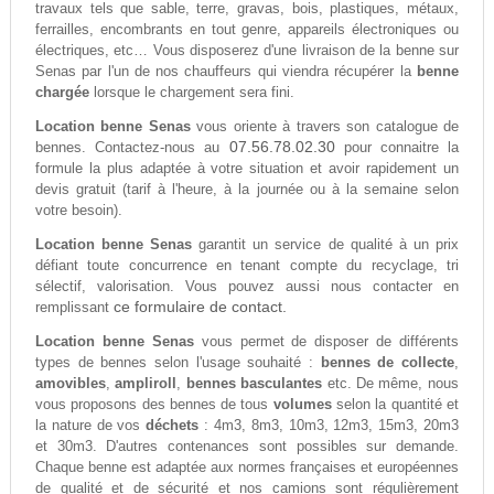
travaux tels que sable, terre, gravas, bois, plastiques, métaux,
ferrailles, encombrants en tout genre, appareils électroniques ou
électriques, etc… Vous disposerez d'une livraison de la benne sur
Senas par l'un de nos chauffeurs qui viendra récupérer la
benne
chargée
lorsque le chargement sera fini.
Location benne Senas
vous oriente à travers son catalogue de
07.56.78.02.30
bennes. Contactez-nous au
pour connaitre la
formule la plus adaptée à votre situation et avoir rapidement un
devis gratuit (tarif à l'heure, à la journée ou à la semaine selon
votre besoin).
Location benne Senas
garantit un service de qualité à un prix
défiant toute concurrence en tenant compte du recyclage, tri
sélectif, valorisation. Vous pouvez aussi nous contacter en
ce formulaire de contact.
remplissant
Location benne Senas
vous permet de disposer de différents
types de bennes selon l'usage souhaité :
bennes de collecte
,
amovibles
,
ampliroll
,
bennes basculantes
etc. De même, nous
vous proposons des bennes de tous
volumes
selon la quantité et
la nature de vos
déchets
: 4m3, 8m3, 10m3, 12m3, 15m3, 20m3
et 30m3. D'autres contenances sont possibles sur demande.
Chaque benne est adaptée aux normes françaises et européennes
de qualité et de sécurité et nos camions sont régulièrement