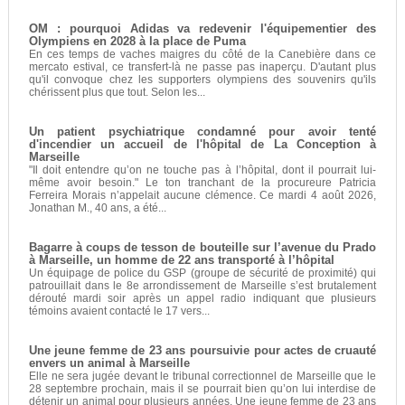
OM : pourquoi Adidas va redevenir l'équipementier des
Olympiens en 2028 à la place de Puma
En ces temps de vaches maigres du côté de la Canebière dans ce
mercato estival, ce transfert-là ne passe pas inaperçu. D'autant plus
qu'il convoque chez les supporters olympiens des souvenirs qu'ils
chérissent plus que tout. Selon les...
Un patient psychiatrique condamné pour avoir tenté
d'incendier un accueil de l'hôpital de La Conception à
Marseille
"Il doit entendre qu’on ne touche pas à l’hôpital, dont il pourrait lui-
même avoir besoin." Le ton tranchant de la procureure Patricia
Ferreira Morais n’appelait aucune clémence. Ce mardi 4 août 2026,
Jonathan M., 40 ans, a été...
Bagarre à coups de tesson de bouteille sur l’avenue du Prado
à Marseille, un homme de 22 ans transporté à l’hôpital
Un équipage de police du GSP (groupe de sécurité de proximité) qui
patrouillait dans le 8e arrondissement de Marseille s’est brutalement
dérouté mardi soir après un appel radio indiquant que plusieurs
témoins avaient contacté le 17 vers...
Une jeune femme de 23 ans poursuivie pour actes de cruauté
envers un animal à Marseille
Elle ne sera jugée devant le tribunal correctionnel de Marseille que le
28 septembre prochain, mais il se pourrait bien qu’on lui interdise de
détenir un animal pour plusieurs années. Une jeune femme de 23 ans