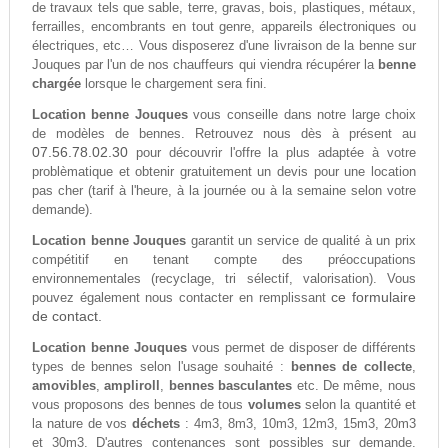
de travaux tels que sable, terre, gravas, bois, plastiques, métaux,
ferrailles, encombrants en tout genre, appareils électroniques ou
électriques, etc… Vous disposerez d'une livraison de la benne sur
Jouques par l'un de nos chauffeurs qui viendra récupérer la
benne
chargée
lorsque le chargement sera fini.
Location benne Jouques
vous conseille dans notre large choix
de modèles de bennes. Retrouvez nous dès à présent au
07.56.78.02.30
pour découvrir l'offre la plus adaptée à votre
problèmatique et obtenir gratuitement un devis pour une location
pas cher (tarif à l'heure, à la journée ou à la semaine selon votre
demande).
Location benne Jouques
garantit un service de qualité à un prix
compétitif en tenant compte des préoccupations
environnementales (recyclage, tri sélectif, valorisation). Vous
ce formulaire
pouvez également nous contacter en remplissant
de contact.
Location benne Jouques
vous permet de disposer de différents
types de bennes selon l'usage souhaité :
bennes de collecte
,
amovibles
,
ampliroll
,
bennes basculantes
etc. De même, nous
vous proposons des bennes de tous
volumes
selon la quantité et
la nature de vos
déchets
: 4m3, 8m3, 10m3, 12m3, 15m3, 20m3
et 30m3. D'autres contenances sont possibles sur demande.