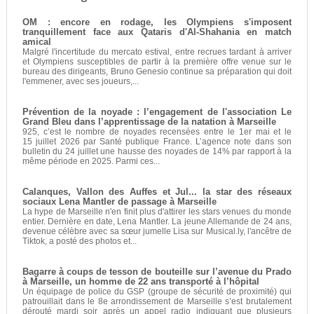
OM : encore en rodage, les Olympiens s'imposent
tranquillement face aux Qataris d'Al-Shahania en match
amical
Malgré l'incertitude du mercato estival, entre recrues tardant à arriver
et Olympiens susceptibles de partir à la première offre venue sur le
bureau des dirigeants, Bruno Genesio continue sa préparation qui doit
l'emmener, avec ses joueurs,...
Prévention de la noyade : l’engagement de l'association Le
Grand Bleu dans l’apprentissage de la natation à Marseille
925, c’est le nombre de noyades recensées entre le 1er mai et le
15 juillet 2026 par Santé publique France. L’agence note dans son
bulletin du 24 juillet une hausse des noyades de 14% par rapport à la
même période en 2025. Parmi ces...
Calanques, Vallon des Auffes et Jul... la star des réseaux
sociaux Lena Mantler de passage à Marseille
La hype de Marseille n'en finit plus d'attirer les stars venues du monde
entier. Dernière en date, Lena Mantler. La jeune Allemande de 24 ans,
devenue célèbre avec sa sœur jumelle Lisa sur Musical.ly, l'ancêtre de
Tiktok, a posté des photos et...
Bagarre à coups de tesson de bouteille sur l’avenue du Prado
à Marseille, un homme de 22 ans transporté à l’hôpital
Un équipage de police du GSP (groupe de sécurité de proximité) qui
patrouillait dans le 8e arrondissement de Marseille s’est brutalement
dérouté mardi soir après un appel radio indiquant que plusieurs