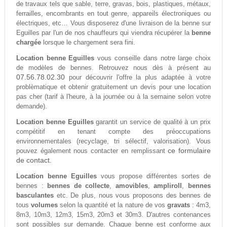
de travaux tels que sable, terre, gravas, bois, plastiques, métaux,
ferrailles, encombrants en tout genre, appareils électroniques ou
électriques, etc… Vous disposerez d'une livraison de la benne sur
Eguilles par l'un de nos chauffeurs qui viendra récupérer la
benne
chargée
lorsque le chargement sera fini.
Location benne Eguilles
vous conseille dans notre large choix
de modèles de bennes. Retrouvez nous dès à présent au
07.56.78.02.30
pour découvrir l'offre la plus adaptée à votre
problèmatique et obtenir gratuitement un devis pour une location
pas cher (tarif à l'heure, à la journée ou à la semaine selon votre
demande).
Location benne Eguilles
garantit un service de qualité à un prix
compétitif en tenant compte des préoccupations
environnementales (recyclage, tri sélectif, valorisation). Vous
ce formulaire
pouvez également nous contacter en remplissant
de contact.
Location benne Eguilles
vous propose différentes sortes de
bennes :
bennes de collecte
,
amovibles
,
ampliroll
,
bennes
basculantes
etc. De plus, nous vous proposons des bennes de
tous
volumes
selon la quantité et la nature de vos
gravats
: 4m3,
8m3, 10m3, 12m3, 15m3, 20m3 et 30m3. D'autres contenances
sont possibles sur demande. Chaque benne est conforme aux