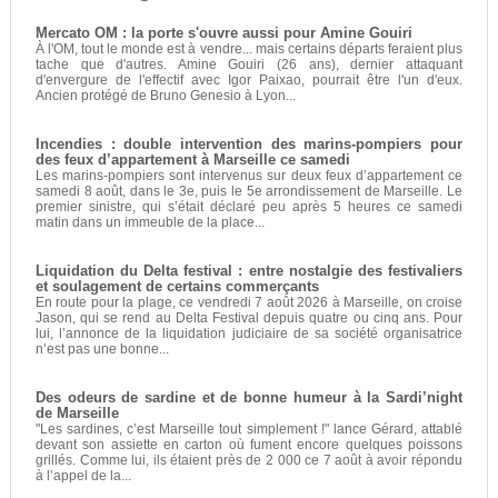
Mercato OM : la porte s'ouvre aussi pour Amine Gouiri
À l'OM, tout le monde est à vendre... mais certains départs feraient plus
tache que d'autres. Amine Gouiri (26 ans), dernier attaquant
d'envergure de l'effectif avec Igor Paixao, pourrait être l'un d'eux.
Ancien protégé de Bruno Genesio à Lyon...
Incendies : double intervention des marins-pompiers pour
des feux d’appartement à Marseille ce samedi
Les marins-pompiers sont intervenus sur deux feux d’appartement ce
samedi 8 août, dans le 3e, puis le 5e arrondissement de Marseille. Le
premier sinistre, qui s’était déclaré peu après 5 heures ce samedi
matin dans un immeuble de la place...
Liquidation du Delta festival : entre nostalgie des festivaliers
et soulagement de certains commerçants
En route pour la plage, ce vendredi 7 août 2026 à Marseille, on croise
Jason, qui se rend au Delta Festival depuis quatre ou cinq ans. Pour
lui, l’annonce de la liquidation judiciaire de sa société organisatrice
n’est pas une bonne...
Des odeurs de sardine et de bonne humeur à la Sardi’night
de Marseille
"Les sardines, c’est Marseille tout simplement !" lance Gérard, attablé
devant son assiette en carton où fument encore quelques poissons
grillés. Comme lui, ils étaient près de 2 000 ce 7 août à avoir répondu
à l’appel de la...