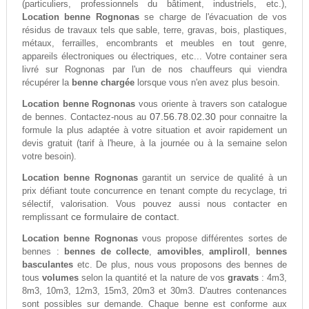
(particuliers, professionnels du bâtiment, industriels, etc.),
Location benne Rognonas
se charge de l'évacuation de vos
résidus de travaux tels que sable, terre, gravas, bois, plastiques,
métaux, ferrailles, encombrants et meubles en tout genre,
appareils électroniques ou électriques, etc... Votre container sera
livré sur Rognonas par l'un de nos chauffeurs qui viendra
récupérer la
benne chargée
lorsque vous n'en avez plus besoin.
Location benne Rognonas
vous oriente à travers son catalogue
07.56.78.02.30
de bennes. Contactez-nous au
pour connaitre la
formule la plus adaptée à votre situation et avoir rapidement un
devis gratuit (tarif à l'heure, à la journée ou à la semaine selon
votre besoin).
Location benne Rognonas
garantit un service de qualité à un
prix défiant toute concurrence en tenant compte du recyclage, tri
sélectif, valorisation. Vous pouvez aussi nous contacter en
ce formulaire de contact.
remplissant
Location benne Rognonas
vous propose différentes sortes de
bennes :
bennes de collecte
,
amovibles
,
ampliroll
,
bennes
basculantes
etc. De plus, nous vous proposons des bennes de
tous
volumes
selon la quantité et la nature de vos
gravats
: 4m3,
8m3, 10m3, 12m3, 15m3, 20m3 et 30m3. D'autres contenances
sont possibles sur demande. Chaque benne est conforme aux