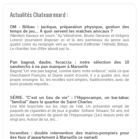
Actualités Chateaurenard :
OM - Bilbao : tactique, préparation physique, gestion des
temps de jeu... À quoi servent les matches amicaux ?
Attention travaux en cours." Au Vélodrome, Bruno Genesio et Grégory
Lorenzi pourraient disposer ici et là des panneaux du genre aux
quatre coins du rectangle vert au moment d'affronter l'Athletic Bilbao.
Le chantier, loin d'être abouti par la...
Pan bagnat, daube, focaccia : notre sélection des 10
sandwichs à ne pas manquer à Marseille
Bagnat "Un vrai pan bagnat, comme dans notre enfance", voilà ce que
cherchaient François et Diane avant d’ouvrir, il y a quatre ans, leur
propre enseigne. Ici, les recettes sont simples, traditionnelles, avec de
bons produits importés...
SÉRIE. "C’est un lieu de vie" : l’Hippocampe, un bar-tabac
"familial" dans le quartier de Saint Charles
Une télé branchée sur les clips de l’été. Un présentoir rempli de
paquets de cigarettes et de jeux à gratter. Sofiane Smaani, 54 ans, est
accoudé au comptoir de granit de l’Hippocampe (1er) depuis près de
vingt ans. Autour de lui, les...
Incendies : double intervention des marins-pompiers pour
des feux d’appartement à Marseille ce samedi