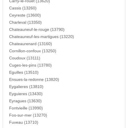
Carry-le-rouet (13620)
Cassis (13260)
Ceyreste (13600)
Charleval (13350)
Chateauneuf-le-rouge (13790)
Chateauneuf-les-martigues (13220)
Chateaurenard (13160)
Cornillon-confoux (13250)
Coudoux (13111)
Cuges-les-pins (13780)
Eguilles (13510)
Ensues-la-redonne (13820)
Eygalieres (13810)
Eyguieres (13430)
Eyragues (13630)
Fontvieille (13990)
Fos-sur-mer (13270)
Fuveau (13710)