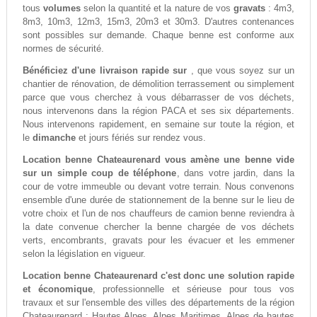
tous
volumes
selon la quantité et la nature de vos
gravats
: 4m3,
8m3, 10m3, 12m3, 15m3, 20m3 et 30m3. D'autres contenances
sont possibles sur demande. Chaque benne est conforme aux
normes de sécurité.
Bénéficiez d'une livraison rapide sur
, que vous soyez sur un
chantier de rénovation, de démolition terrassement ou simplement
parce que vous cherchez à vous débarrasser de vos déchets,
nous intervenons dans la région PACA et ses six départements.
Nous intervenons rapidement, en semaine sur toute la région, et
le
dimanche
et jours fériés sur rendez vous.
Location benne Chateaurenard vous amène une benne vide
sur un simple coup de téléphone
, dans votre jardin, dans la
cour de votre immeuble ou devant votre terrain. Nous convenons
ensemble d'une durée de stationnement de la benne sur le lieu de
votre choix et l'un de nos chauffeurs de camion benne reviendra à
la date convenue chercher la benne chargée de vos déchets
verts, encombrants, gravats pour les évacuer et les emmener
selon la législation en vigueur.
Location benne Chateaurenard c'est donc une solution rapide
et économique
, professionnelle et sérieuse pour tous vos
travaux et sur l'ensemble des villes des départements de la région
Chateaurenard : Hautes Alpes, Alpes Maritimes, Alpes de hautes