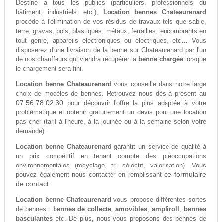
Destiné a tous les publics (particuliers, professionnels du
bâtiment, industriels, etc.),
Location bennes Chateaurenard
procède à l'élimination de vos résidus de travaux tels que sable,
terre, gravas, bois, plastiques, métaux, ferrailles, encombrants en
tout genre, appareils électroniques ou électriques, etc… Vous
disposerez d'une livraison de la benne sur Chateaurenard par l'un
de nos chauffeurs qui viendra récupérer la
benne chargée
lorsque
le chargement sera fini.
Location benne Chateaurenard
vous conseille dans notre large
choix de modèles de bennes. Retrouvez nous dès à présent au
07.56.78.02.30
pour découvrir l'offre la plus adaptée à votre
problèmatique et obtenir gratuitement un devis pour une location
pas cher (tarif à l'heure, à la journée ou à la semaine selon votre
demande).
Location benne Chateaurenard
garantit un service de qualité à
un prix compétitif en tenant compte des préoccupations
environnementales (recyclage, tri sélectif, valorisation). Vous
ce formulaire
pouvez également nous contacter en remplissant
de contact.
Location benne Chateaurenard
vous propose différentes sortes
de bennes :
bennes de collecte
,
amovibles
,
ampliroll
,
bennes
basculantes
etc. De plus, nous vous proposons des bennes de