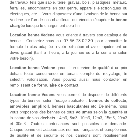
de travaux tels que sable, terre, gravas, bois, plastiques, métaux,
ferrailles, encombrants en tout genre, appareils électroniques ou
électriques, etc… Vous disposerez d'une livraison de la benne sur
Vedene par l'un de nos chauffeurs qui viendra récupérer la
benne
chargée
lorsque le chargement sera fini.
Location benne Vedene
vous oriente à travers son catalogue de
07.56.78.02.30
bennes. Contactez-nous au
pour connaitre la
formule la plus adaptée à votre situation et avoir rapidement un
devis gratuit (tarif à l'heure, à la journée ou à la semaine selon
votre besoin).
Location benne Vedene
garantit un service de qualité à un prix
défiant toute concurrence en tenant compte du recyclage, tri
sélectif, valorisation. Vous pouvez aussi nous contacter en
ce formulaire de contact.
remplissant
Location benne Vedene
vous permet de disposer de différents
types de bennes selon l'usage souhaité :
bennes de collecte
,
amovibles
,
ampliroll
,
bennes basculantes
etc. De même, nous
vous proposons des bennes de tous
volumes
selon la quantité et
la nature de vos
déchets
: 4m3, 8m3, 10m3, 12m3, 15m3, 20m3
et 30m3. D'autres contenances sont possibles sur demande.
Chaque benne est adaptée aux normes françaises et européennes
de qualité et de sécurité et nos camions sont régulièrement