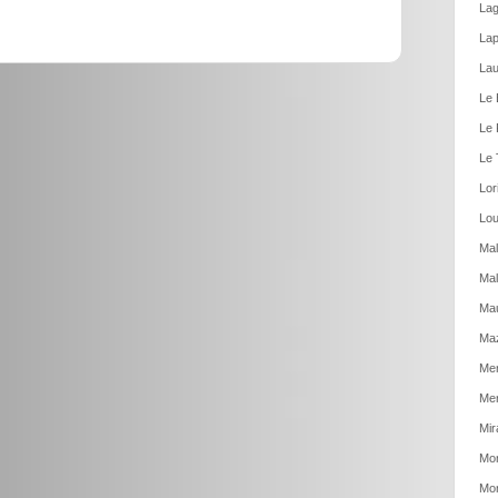
Lag
Lap
Lau
Le 
Le 
Le 
Lor
Lou
Mal
Mal
Ma
Ma
Men
Mer
Mir
Mon
Mon