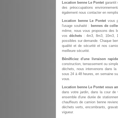
Location benne Le Pontet
garantit 
des préoccupations environnemental
également nous contacter en rempli
Location benne Le Pontet
vous pe
l'usage souhaité :
bennes de colle
même, nous vous proposons des b
vos
déchets
: 4m3, 8m3, 10m3, 1
possibles sur demande. Chaque ben
qualité et de sécurité et nos cami
meilleure sécurité.
Bénéficiez d'une livraison rapi
construction, terrassement ou simp
déchets, nous intervenons dans la
sous 24 à 48 heures, en semaine sur 
vous.
Location benne Le Pontet vous a
dans votre jardin, dans la cour de
ensemble d'une durée de stationneme
chauffeurs de camion benne revien
déchets verts, encombrants, gravats
vigueur.