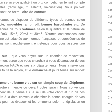
un service de qualité à un prix compétitif en tenant compte
Bol
es (recyclage, tri sélectif, valorisation). Vous pouvez
Bon
ce formulaire de contact.
ssant
Cab
rmet de disposer de différents types de bennes selon
Cab
cte
,
amovibles
,
ampliroll
,
bennes basculantes
etc. De
ennes de tous
volumes
selon la quantité et la nature de
Cad
2m3, 15m3, 20m3 et 30m3. D'autres contenances sont
Cad
ne est adaptée aux normes françaises et européennes de
ons sont régulièrement entretenus pour vous assurer une
Cai
Cam
de sur
, que vous soyez sur un chantier de rénovation,
Ca
lement parce que vous cherchez à vous débarrasser de vos
Car
 région PACA et ses six départements. Nous intervenons
toute la région, et le
dimanche
et jours fériés sur rendez
Cau
Cav
mène une benne vide sur un simple coup de téléphone
,
Cha
 votre immeuble ou devant votre terrain. Nous convenons
Cha
nt de la benne sur le lieu de votre choix et l'un de nos
dra à la date convenue chercher la benne chargée de vos
Che
 pour les évacuer et les emmener selon la législation en
Cou
Cuc