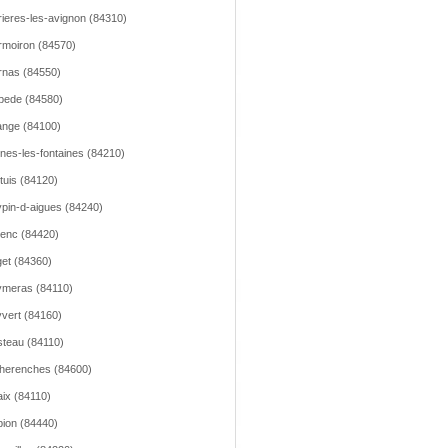
ieres-les-avignon (84310)
moiron (84570)
nas (84550)
pede (84580)
nge (84100)
nes-les-fontaines (84210)
tuis (84120)
pin-d-aigues (84240)
lenc (84420)
et (84360)
meras (84110)
vert (84160)
teau (84110)
herenches (84600)
ix (84110)
ion (84440)