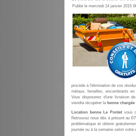
Publié le mercredi 14 janvier 2015 0
procède à l'élimination de vos résidu
métaux, ferrailles, encombrants en 
Vous disposerez d'une livraison d
viendra récupérer la
benne chargée
Location benne Le Pontet
vous co
07
Retrouvez nous dès à présent au
problèmatique et obtenir gratuitement
journée ou à la semaine selon votre