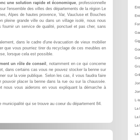
onc une solution rapide et économique
, professionnelle
Ent
 sur l'ensemble des villes des départements de la région Le
imes, Alpes de hautes provence, Var, Vaucluse et Bouches
Ent
n pleine grande ville ou dans un village isolé, nous nous
Fon
 fournir un service de qualité, ponctuel et pas cher, sans
Gar
Gig
lement, dans le cadre d'une évacuation de vieux mobilier
ier que vous pourriez tirer du recyclage de ces meubles en
Gor
se, lorsque cela est possible.
Gou
ment un rôle de conseil
, notamment en ce qui concerne
Gra
fet, dans certains cas vous ne pouvez stocker la benne sur
Gri
ner sur la voie publique. Selon les cas, il vous faudra faire
pouvoir placer la benne dans la rue ou sur la chaussée.
Jon
et nous vous aiderons en vous expliquant la démarche à
Jon
L-i
 municipalité qui se trouve au coeur du département 84.
La 
La 
La 
La 