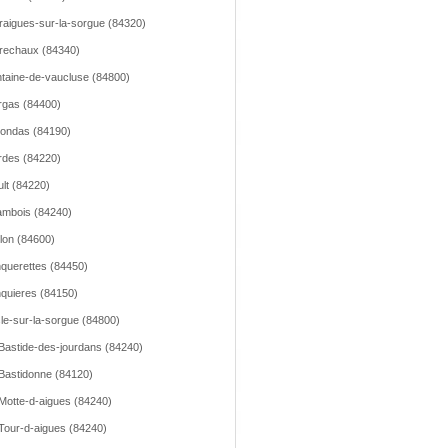
raigues-sur-la-sorgue (84320)
rechaux (84340)
taine-de-vaucluse (84800)
gas (84400)
ondas (84190)
des (84220)
lt (84220)
mbois (84240)
llon (84600)
querettes (84450)
quieres (84150)
sle-sur-la-sorgue (84800)
Bastide-des-jourdans (84240)
Bastidonne (84120)
Motte-d-aigues (84240)
Tour-d-aigues (84240)