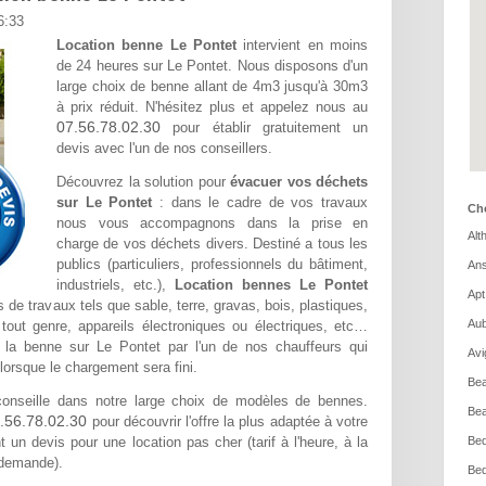
6:33
Location benne Le Pontet
intervient en moins
de 24 heures sur Le Pontet. Nous disposons d'un
large choix de benne allant de 4m3 jusqu'à 30m3
à prix réduit. N'hésitez plus et appelez nous au
07.56.78.02.30
pour établir gratuitement un
devis avec l'un de nos conseillers.
Découvrez la solution pour
évacuer vos déchets
sur Le Pontet
: dans le cadre de vos travaux
Cho
nous vous accompagnons dans la prise en
Alt
charge de vos déchets divers. Destiné a tous les
publics (particuliers, professionnels du bâtiment,
Ans
industriels, etc.),
Location bennes Le Pontet
Apt
s de travaux tels que sable, terre, gravas, bois, plastiques,
Aub
tout genre, appareils électroniques ou électriques, etc…
e la benne sur Le Pontet par l'un de nos chauffeurs qui
Avi
lorsque le chargement sera fini.
Bea
nseille dans notre large choix de modèles de bennes.
Bea
.56.78.02.30
pour découvrir l'offre la plus adaptée à votre
 un devis pour une location pas cher (tarif à l'heure, à la
Bed
 demande).
Bed