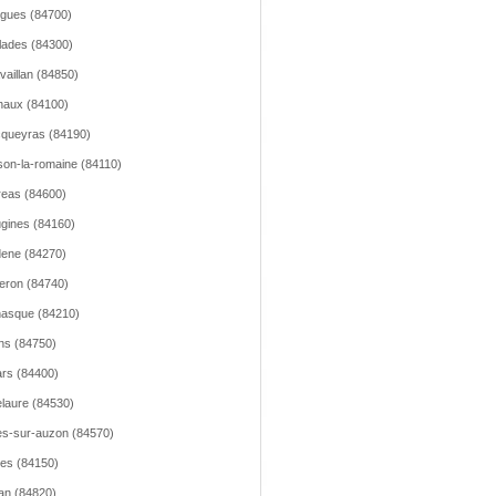
gues (84700)
llades (84300)
vaillan (84850)
aux (84100)
queyras (84190)
son-la-romaine (84110)
reas (84600)
gines (84160)
ene (84270)
leron (84740)
asque (84210)
ns (84750)
lars (84400)
lelaure (84530)
les-sur-auzon (84570)
les (84150)
an (84820)