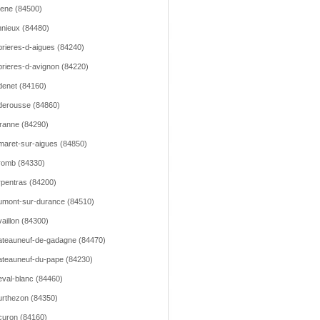
lene (84500)
nieux (84480)
rieres-d-aigues (84240)
rieres-d-avignon (84220)
enet (84160)
erousse (84860)
ranne (84290)
aret-sur-aigues (84850)
romb (84330)
pentras (84200)
mont-sur-durance (84510)
aillon (84300)
teauneuf-de-gadagne (84470)
teauneuf-du-pape (84230)
val-blanc (84460)
rthezon (84350)
uron (84160)