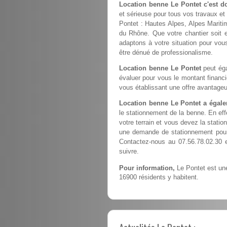
Location benne Le Pontet c'est d
et sérieuse pour tous vos travaux et
Pontet : Hautes Alpes, Alpes Marit
du Rhône. Que votre chantier soit e
adaptons à votre situation pour vous
être dénué de professionalisme.
Location benne Le Pontet
peut éga
évaluer pour vous le montant financ
vous établissant une offre avantageu
Location benne Le Pontet a égale
le stationnement de la benne. En ef
votre terrain et vous devez la station
une demande de stationnement pour 
Contactez-nous au 07.56.78.02.30 
suivre.
Pour information,
Le Pontet est une
16900 résidents y habitent.