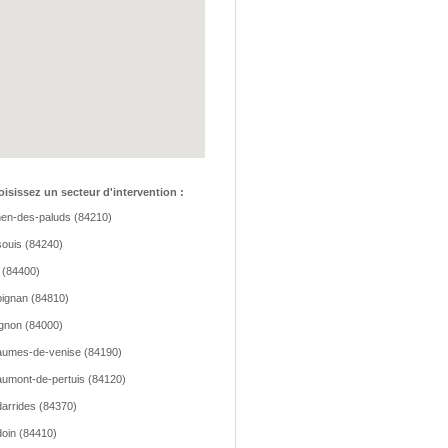
isissez un secteur d'intervention :
hen-des-paluds (84210)
ouis (84240)
 (84400)
ignan (84810)
gnon (84000)
umes-de-venise (84190)
umont-de-pertuis (84120)
arrides (84370)
oin (84410)