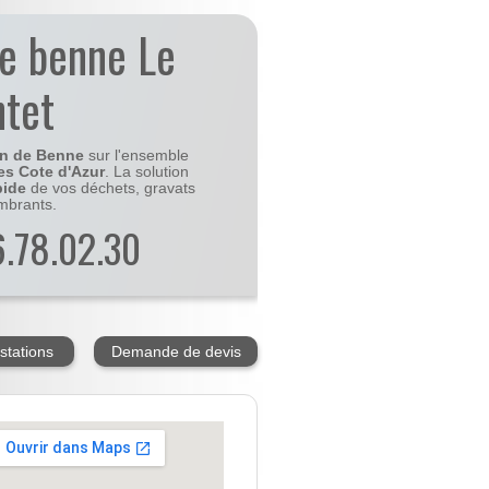
de benne Le
ntet
on de Benne
sur l'ensemble
es Cote d'Azur
. La solution
pide
de vos déchets, gravats
mbrants.
56.78.02.30
stations
Demande de devis