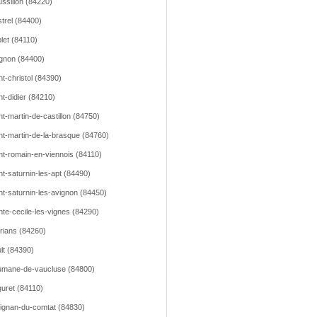
ssillon (84220)
trel (84400)
let (84110)
gnon (84400)
nt-christol (84390)
nt-didier (84210)
nt-martin-de-castillon (84750)
nt-martin-de-la-brasque (84760)
nt-romain-en-viennois (84110)
nt-saturnin-les-apt (84490)
nt-saturnin-les-avignon (84450)
nte-cecile-les-vignes (84290)
rians (84260)
lt (84390)
mane-de-vaucluse (84800)
uret (84110)
ignan-du-comtat (84830)