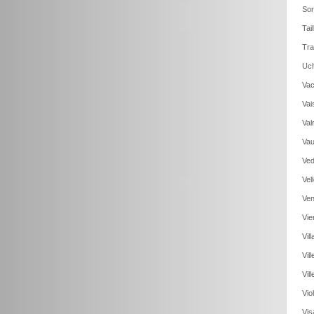
Sor
Tai
Tra
Uch
Vac
Vai
Val
Vau
Ved
Vel
Ven
Vie
Vil
Vil
Vil
Vio
Vis