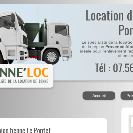
Location 
Po
Le spécialiste de la
locati
de la région
Provence Alp
idéale pour l'enlèvement
ra
et enco
Tél : 07.
Accueil
Pre
t
mion benne Le Pontet