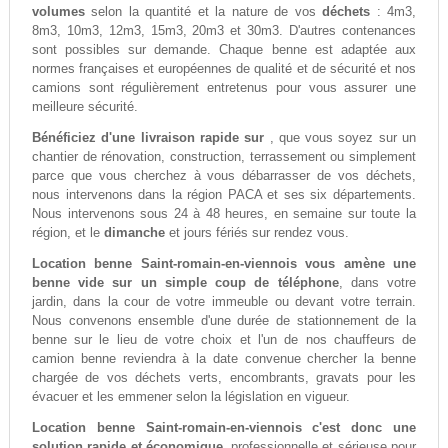
volumes
selon la quantité et la nature de vos
déchets
: 4m3,
8m3, 10m3, 12m3, 15m3, 20m3 et 30m3. D'autres contenances
sont possibles sur demande. Chaque benne est adaptée aux
normes françaises et européennes de qualité et de sécurité et nos
camions sont régulièrement entretenus pour vous assurer une
meilleure sécurité.
Bénéficiez d'une livraison rapide sur
, que vous soyez sur un
chantier de rénovation, construction, terrassement ou simplement
parce que vous cherchez à vous débarrasser de vos déchets,
nous intervenons dans la région PACA et ses six départements.
Nous intervenons sous 24 à 48 heures, en semaine sur toute la
région, et le
dimanche
et jours fériés sur rendez vous.
Location benne Saint-romain-en-viennois vous amène une
benne vide sur un simple coup de téléphone
, dans votre
jardin, dans la cour de votre immeuble ou devant votre terrain.
Nous convenons ensemble d'une durée de stationnement de la
benne sur le lieu de votre choix et l'un de nos chauffeurs de
camion benne reviendra à la date convenue chercher la benne
chargée de vos déchets verts, encombrants, gravats pour les
évacuer et les emmener selon la législation en vigueur.
Location benne Saint-romain-en-viennois c'est donc une
solution rapide et économique
, professionnelle et sérieuse pour