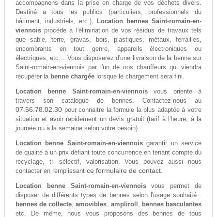
accompagnons dans la prise en charge de vos déchets divers.
Destiné a tous les publics (particuliers, professionnels du
bâtiment, industriels, etc.),
Location bennes Saint-romain-en-
viennois
procède à l'élimination de vos résidus de travaux tels
que sable, terre, gravas, bois, plastiques, métaux, ferrailles,
encombrants en tout genre, appareils électroniques ou
électriques, etc… Vous disposerez d'une livraison de la benne sur
Saint-romain-en-viennois par l'un de nos chauffeurs qui viendra
récupérer la
benne chargée
lorsque le chargement sera fini.
Location benne Saint-romain-en-viennois
vous oriente à
travers son catalogue de bennes. Contactez-nous au
07.56.78.02.30
pour connaitre la formule la plus adaptée à votre
situation et avoir rapidement un devis gratuit (tarif à l'heure, à la
journée ou à la semaine selon votre besoin).
Location benne Saint-romain-en-viennois
garantit un service
de qualité à un prix défiant toute concurrence en tenant compte du
recyclage, tri sélectif, valorisation. Vous pouvez aussi nous
ce formulaire de contact.
contacter en remplissant
Location benne Saint-romain-en-viennois
vous permet de
disposer de différents types de bennes selon l'usage souhaité :
bennes de collecte
,
amovibles
,
ampliroll
,
bennes basculantes
etc. De même, nous vous proposons des bennes de tous