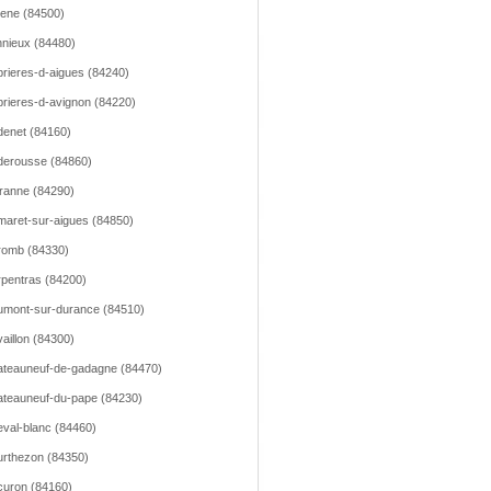
lene (84500)
nieux (84480)
rieres-d-aigues (84240)
rieres-d-avignon (84220)
enet (84160)
erousse (84860)
ranne (84290)
aret-sur-aigues (84850)
romb (84330)
pentras (84200)
mont-sur-durance (84510)
aillon (84300)
teauneuf-de-gadagne (84470)
teauneuf-du-pape (84230)
val-blanc (84460)
rthezon (84350)
uron (84160)