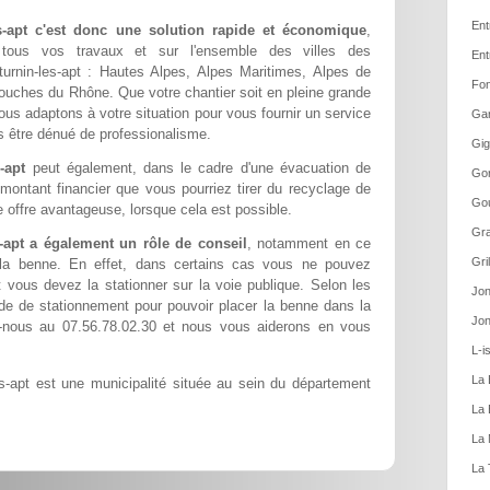
Ent
es-apt c'est donc une solution rapide et économique
,
r tous vos travaux et sur l'ensemble des villes des
Ent
turnin-les-apt : Hautes Alpes, Alpes Maritimes, Alpes de
Fon
ouches du Rhône. Que votre chantier soit en pleine grande
nous adaptons à votre situation pour vous fournir un service
Gar
ns être dénué de professionalisme.
Gig
-apt
peut également, dans le cadre d'une évacuation de
Gor
 montant financier que vous pourriez tirer du recyclage de
Gou
 offre avantageuse, lorsque cela est possible.
Gra
-apt a également un rôle de conseil
, notamment en ce
Gri
 la benne. En effet, dans certains cas vous ne pouvez
t vous devez la stationner sur la voie publique. Selon les
Jon
de de stationnement pour pouvoir placer la benne dans la
Jon
-nous au 07.56.78.02.30 et nous vous aiderons en vous
L-i
La 
es-apt est une municipalité située au sein du département
La 
La 
La 