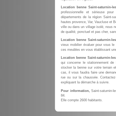
Location benne Saint-saturnin-l
professionnelle et sérieuse pou
départements de la région Saint-sa
hautes provence, Var, Vaucluse et B
ville ou dans un village isolé, nous 
de qualité, ponctuel et pas cher, sa
Location benne Saint-saturnin-les
vieux mobilier évaluer pour vous le
ces meubles en vous établissant une
Location benne Saint-saturnin-les
qui concerne le stationnement de
stocker la benne sur votre terrain e
cas, il vous faudra faire une deman
rue ou sur la chaussée. Contactez
expliquant la démarche à suivre.
Pour information,
Saint-saturnin-l
84.
Elle compte 2600 habitants.