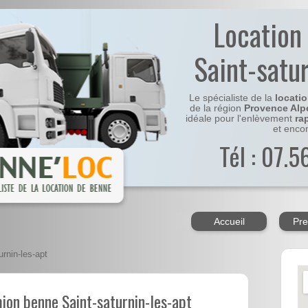
Location
Saint-satu
Le spécialiste de la
locati
de la région
Provence Alp
idéale pour l'enlèvement
ra
et enco
Tél : 07.
Accueil
Pre
rnin-les-apt
ion benne Saint-saturnin-les-apt