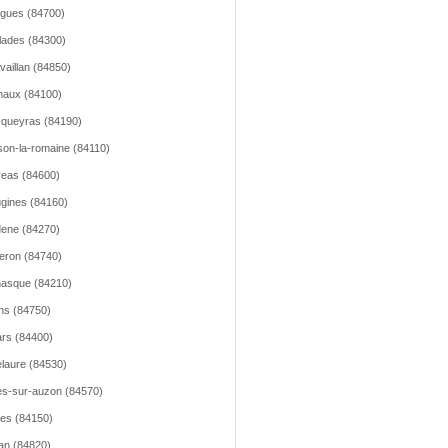
gues (84700)
llades (84300)
vaillan (84850)
aux (84100)
queyras (84190)
son-la-romaine (84110)
reas (84600)
gines (84160)
ene (84270)
leron (84740)
asque (84210)
ns (84750)
lars (84400)
lelaure (84530)
les-sur-auzon (84570)
les (84150)
an (84820)