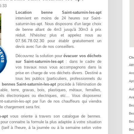
6:33
Location benne Saint-saturnin-les-apt
intervient en moins de 24 heures sur Saint-
saturnin-les-apt. Nous disposons d'un large choix
de benne allant de 4m3 jusqu'à 30m3 à prix
réduit. N'hésitez plus et appelez nous au
07.56.78.02.30
pour établir gratuitement un
devis avec l'un de nos conseillers.
Découvrez la solution pour
évacuer vos déchets
Cho
sur Saint-saturnin-les-apt
: dans le cadre de
Alt
vos travaux nous vous accompagnons dans la
prise en charge de vos déchets divers. Destiné a
Ans
tous les publics (particuliers, professionnels du
Apt
 bennes Saint-saturnin-les-apt
procède à l'élimination de
Aub
le, terre, gravas, bois, plastiques, métaux, ferrailles,
ils électroniques ou électriques, etc… Vous disposerez
Avi
nt-saturnin-les-apt par l'un de nos chauffeurs qui viendra
Bea
le chargement sera fini.
Bea
s-apt
vous oriente à travers son catalogue de bennes.
pour connaitre la formule la plus adaptée à votre situation
Bed
 (tarif à l'heure, à la journée ou à la semaine selon votre
Bed