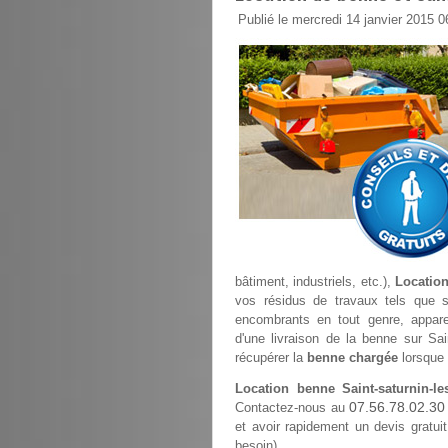
Publié le mercredi 14 janvier 2015 0
bâtiment, industriels, etc.),
Location
vos résidus de travaux tels que sab
encombrants en tout genre, appare
d'une livraison de la benne sur Sai
récupérer la
benne chargée
lorsque 
Location benne Saint-saturnin-le
07.56.78.02.30
Contactez-nous au
et avoir rapidement un devis gratuit
besoin).