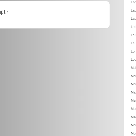
Lag
pt :
Lap
Lau
Le 
Le 
Le 
Lor
Lou
Mal
Mal
Ma
Ma
Men
Mer
Mir
Mon
Mon