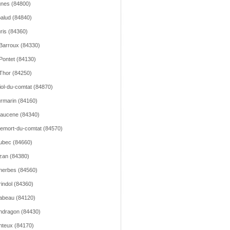
nes (84800)
alud (84840)
ris (84360)
Barroux (84330)
Pontet (84130)
Thor (84250)
iol-du-comtat (84870)
rmarin (84160)
aucene (84340)
emort-du-comtat (84570)
ubec (84660)
zan (84380)
erbes (84560)
indol (84360)
abeau (84120)
dragon (84430)
teux (84170)