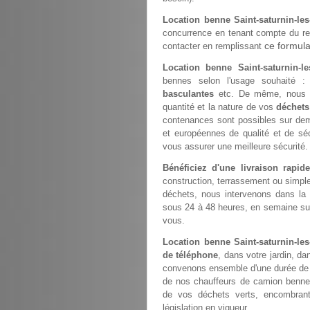
Location benne Saint-saturnin-les
concurrence en tenant compte du rec
ce formula
contacter en remplissant
Location benne Saint-saturnin-le
bennes selon l'usage souhaité 
basculantes
etc. De même, nous 
quantité et la nature de vos
déchets
contenances sont possibles sur de
et européennes de qualité et de sé
vous assurer une meilleure sécurité.
Bénéficiez d'une livraison rapi
construction, terrassement ou simp
déchets, nous intervenons dans la
sous 24 à 48 heures, en semaine sur 
vous.
Location benne Saint-saturnin-l
de téléphone
, dans votre jardin, d
convenons ensemble d'une durée de st
de nos chauffeurs de camion benne
de vos déchets verts, encombrant
législation en vigueur.