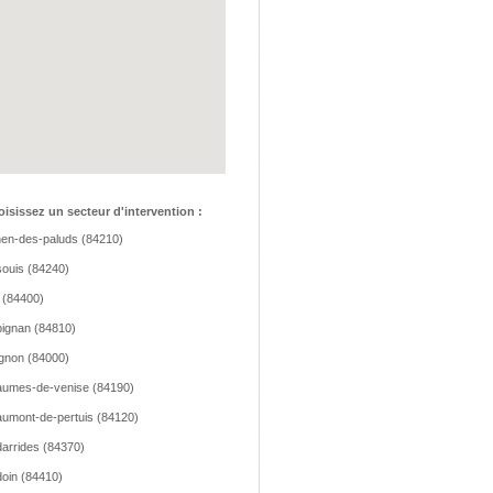
isissez un secteur d'intervention :
hen-des-paluds (84210)
ouis (84240)
 (84400)
ignan (84810)
gnon (84000)
umes-de-venise (84190)
umont-de-pertuis (84120)
arrides (84370)
oin (84410)