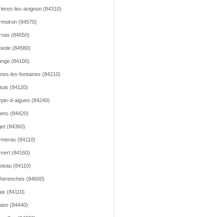
ieres-les-avignon (84310)
moiron (84570)
nas (84550)
pede (84580)
nge (84100)
nes-les-fontaines (84210)
tuis (84120)
pin-d-aigues (84240)
lenc (84420)
et (84360)
meras (84110)
vert (84160)
teau (84110)
herenches (84600)
ix (84110)
ion (84440)