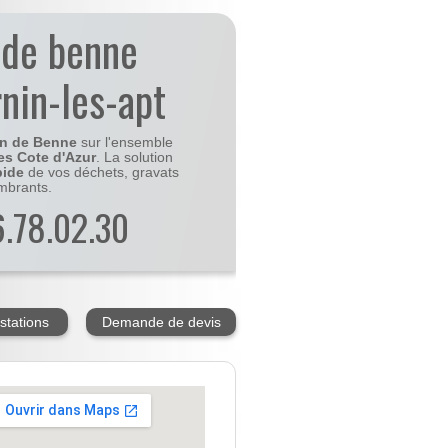
 de benne
rnin-les-apt
on de Benne
sur l'ensemble
es Cote d'Azur
. La solution
pide
de vos déchets, gravats
mbrants.
56.78.02.30
stations
Demande de devis