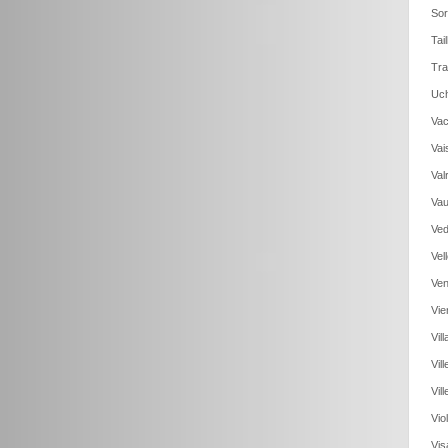
Sor
Tai
Tra
Uch
Vac
Vai
Val
Vau
Ved
Vel
Ven
Vie
Vil
Vil
Vil
Vio
Vis