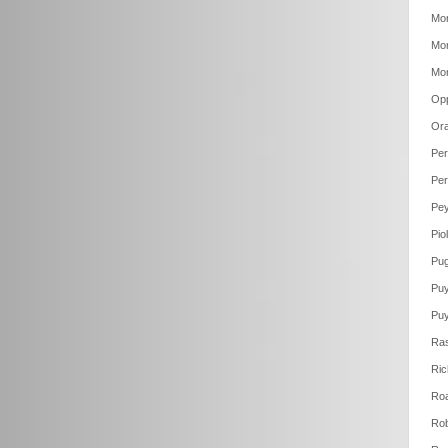
Mor
Mor
Mor
Op
Ora
Per
Per
Pey
Pio
Pug
Puy
Puy
Ras
Ric
Roa
Rob