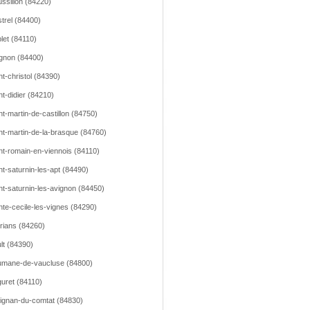
ssillon (84220)
trel (84400)
let (84110)
gnon (84400)
nt-christol (84390)
nt-didier (84210)
nt-martin-de-castillon (84750)
nt-martin-de-la-brasque (84760)
nt-romain-en-viennois (84110)
nt-saturnin-les-apt (84490)
nt-saturnin-les-avignon (84450)
nte-cecile-les-vignes (84290)
rians (84260)
lt (84390)
mane-de-vaucluse (84800)
uret (84110)
ignan-du-comtat (84830)