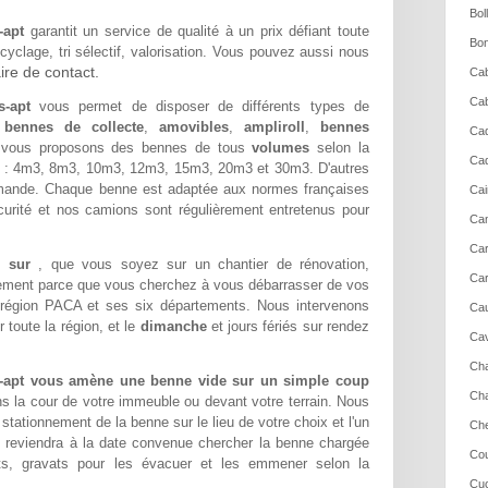
Bol
-apt
garantit un service de qualité à un prix défiant toute
Bon
yclage, tri sélectif, valorisation. Vous pouvez aussi nous
ire de contact.
Cab
Cab
s-apt
vous permet de disposer de différents types de
:
bennes de collecte
,
amovibles
,
ampliroll
,
bennes
Cad
vous proposons des bennes de tous
volumes
selon la
Cad
: 4m3, 8m3, 10m3, 12m3, 15m3, 20m3 et 30m3. D'autres
mande. Chaque benne est adaptée aux normes françaises
Cai
curité et nos camions sont régulièrement entretenus pour
Cam
Ca
de sur
, que vous soyez sur un chantier de rénovation,
Car
lement parce que vous cherchez à vous débarrasser de vos
 région PACA et ses six départements. Nous intervenons
Cau
toute la région, et le
dimanche
et jours fériés sur rendez
Cav
Cha
es-apt vous amène une benne vide sur un simple coup
Cha
ans la cour de votre immeuble ou devant votre terrain. Nous
ationnement de la benne sur le lieu de votre choix et l'un
Che
 reviendra à la date convenue chercher la benne chargée
Cou
s, gravats pour les évacuer et les emmener selon la
Cuc