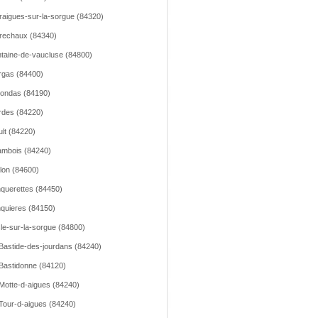
raigues-sur-la-sorgue (84320)
rechaux (84340)
taine-de-vaucluse (84800)
gas (84400)
ondas (84190)
des (84220)
lt (84220)
mbois (84240)
llon (84600)
querettes (84450)
quieres (84150)
sle-sur-la-sorgue (84800)
Bastide-des-jourdans (84240)
Bastidonne (84120)
Motte-d-aigues (84240)
Tour-d-aigues (84240)