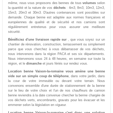
même, nous vous proposons des bennes de tous
volumes
selon
la quantité et la nature de vos
déchets
: 4m3, 8m3, 10m3, 12m3,
15m3, 20m3 et 30m3. D'autres contenances sont possibles sur
demande. Chaque benne est adaptée aux normes françaises et
européennes de qualité et de sécurité et nos camions sont
régulièrement entretenus pour vous assurer une meilleure
sécurité.
Bénéficiez d'une livraison rapide sur
, que vous soyez sur un
chantier de rénovation, construction, terrassement ou simplement
parce que vous cherchez à vous débarrasser de vos déchets,
nous intervenons dans la région PACA et ses six départements.
Nous intervenons sous 24 à 48 heures, en semaine sur toute la
région, et le
dimanche
et jours fériés sur rendez vous.
Location benne Vaison-la-romaine vous amène une benne
vide sur un simple coup de téléphone
, dans votre jardin, dans
la cour de votre immeuble ou devant votre terrain. Nous
convenons ensemble d'une durée de stationnement de la benne
sur le lieu de votre choix et l'un de nos chauffeurs de camion
benne reviendra à la date convenue chercher la benne chargée de
vos déchets verts, encombrants, gravats pour les évacuer et les
emmener selon la législation en vigueur.
Location benne Vaison-la-romaine c'est donc une solution