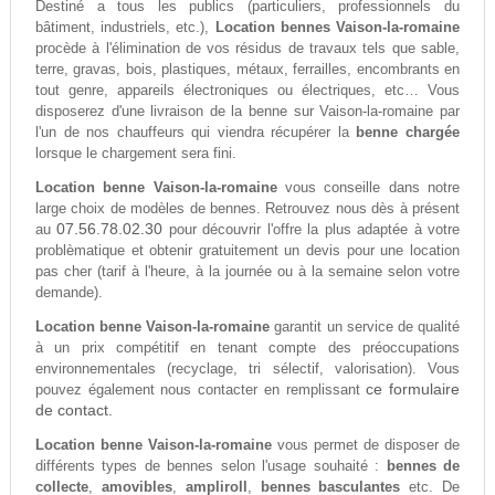
Destiné a tous les publics (particuliers, professionnels du
bâtiment, industriels, etc.),
Location bennes Vaison-la-romaine
procède à l'élimination de vos résidus de travaux tels que sable,
terre, gravas, bois, plastiques, métaux, ferrailles, encombrants en
tout genre, appareils électroniques ou électriques, etc… Vous
disposerez d'une livraison de la benne sur Vaison-la-romaine par
l'un de nos chauffeurs qui viendra récupérer la
benne chargée
lorsque le chargement sera fini.
Location benne Vaison-la-romaine
vous conseille dans notre
large choix de modèles de bennes. Retrouvez nous dès à présent
07.56.78.02.30
au
pour découvrir l'offre la plus adaptée à votre
problèmatique et obtenir gratuitement un devis pour une location
pas cher (tarif à l'heure, à la journée ou à la semaine selon votre
demande).
Location benne Vaison-la-romaine
garantit un service de qualité
à un prix compétitif en tenant compte des préoccupations
environnementales (recyclage, tri sélectif, valorisation). Vous
ce formulaire
pouvez également nous contacter en remplissant
de contact.
Location benne Vaison-la-romaine
vous permet de disposer de
différents types de bennes selon l'usage souhaité :
bennes de
collecte
,
amovibles
,
ampliroll
,
bennes basculantes
etc. De