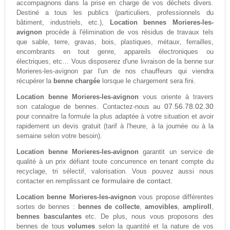
accompagnons dans la prise en charge de vos déchets divers.
Destiné a tous les publics (particuliers, professionnels du
bâtiment, industriels, etc.),
Location bennes Morieres-les-
avignon
procède à l'élimination de vos résidus de travaux tels
que sable, terre, gravas, bois, plastiques, métaux, ferrailles,
encombrants en tout genre, appareils électroniques ou
électriques, etc… Vous disposerez d'une livraison de la benne sur
Morieres-les-avignon par l'un de nos chauffeurs qui viendra
récupérer la
benne chargée
lorsque le chargement sera fini.
Location benne Morieres-les-avignon
vous oriente à travers
07.56.78.02.30
son catalogue de bennes. Contactez-nous au
pour connaitre la formule la plus adaptée à votre situation et avoir
rapidement un devis gratuit (tarif à l'heure, à la journée ou à la
semaine selon votre besoin).
Location benne Morieres-les-avignon
garantit un service de
qualité à un prix défiant toute concurrence en tenant compte du
recyclage, tri sélectif, valorisation. Vous pouvez aussi nous
ce formulaire de contact.
contacter en remplissant
Location benne Morieres-les-avignon
vous propose différentes
sortes de bennes :
bennes de collecte
,
amovibles
,
ampliroll
,
bennes basculantes
etc. De plus, nous vous proposons des
bennes de tous
volumes
selon la quantité et la nature de vos