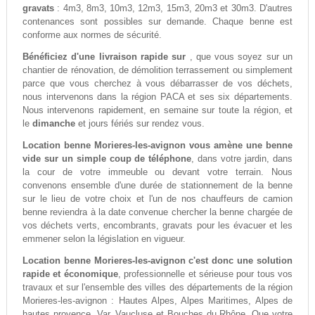
gravats
: 4m3, 8m3, 10m3, 12m3, 15m3, 20m3 et 30m3. D'autres
contenances sont possibles sur demande. Chaque benne est
conforme aux normes de sécurité.
Bénéficiez d'une livraison rapide sur
, que vous soyez sur un
chantier de rénovation, de démolition terrassement ou simplement
parce que vous cherchez à vous débarrasser de vos déchets,
nous intervenons dans la région PACA et ses six départements.
Nous intervenons rapidement, en semaine sur toute la région, et
le
dimanche
et jours fériés sur rendez vous.
Location benne Morieres-les-avignon vous amène une benne
vide sur un simple coup de téléphone
, dans votre jardin, dans
la cour de votre immeuble ou devant votre terrain. Nous
convenons ensemble d'une durée de stationnement de la benne
sur le lieu de votre choix et l'un de nos chauffeurs de camion
benne reviendra à la date convenue chercher la benne chargée de
vos déchets verts, encombrants, gravats pour les évacuer et les
emmener selon la législation en vigueur.
Location benne Morieres-les-avignon c'est donc une solution
rapide et économique
, professionnelle et sérieuse pour tous vos
travaux et sur l'ensemble des villes des départements de la région
Morieres-les-avignon : Hautes Alpes, Alpes Maritimes, Alpes de
hautes provence, Var, Vaucluse et Bouches du Rhône. Que votre