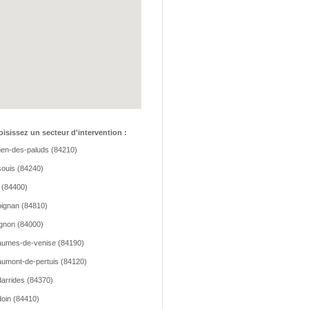
isissez un secteur d'intervention :
hen-des-paluds (84210)
ouis (84240)
 (84400)
ignan (84810)
gnon (84000)
umes-de-venise (84190)
umont-de-pertuis (84120)
arrides (84370)
oin (84410)