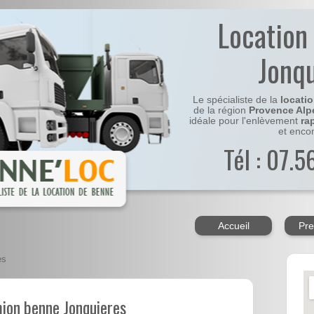
Location
Jonq
Le spécialiste de la
locati
de la région
Provence Alp
idéale pour l'enlèvement
ra
et enco
Tél : 07.
Accueil
Pre
es
mion benne Jonquieres