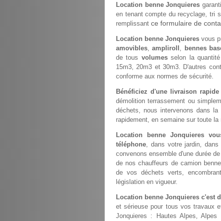
Location benne Jonquieres
garanti
en tenant compte du recyclage, tri s
ce formulaire de conta
remplissant
Location benne Jonquieres
vous pr
amovibles
,
ampliroll
,
bennes bas
de tous
volumes
selon la quantit
15m3, 20m3 et 30m3. D'autres con
conforme aux normes de sécurité.
Bénéficiez d'une livraison rapid
démolition terrassement ou simple
déchets, nous intervenons dans la
rapidement, en semaine sur toute la 
Location benne Jonquieres vo
téléphone
, dans votre jardin, dans
convenons ensemble d'une durée de st
de nos chauffeurs de camion benne
de vos déchets verts, encombrant
législation en vigueur.
Location benne Jonquieres c'est 
et sérieuse pour tous vos travaux e
Jonquieres : Hautes Alpes, Alpes 