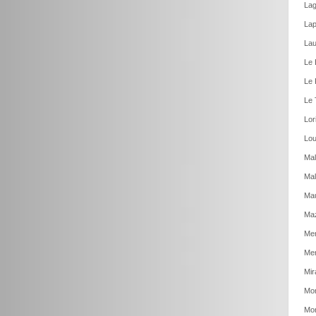
Lag
Lap
Lau
Le 
Le 
Le 
Lor
Lou
Mal
Mal
Ma
Ma
Men
Mer
Mir
Mon
Mon