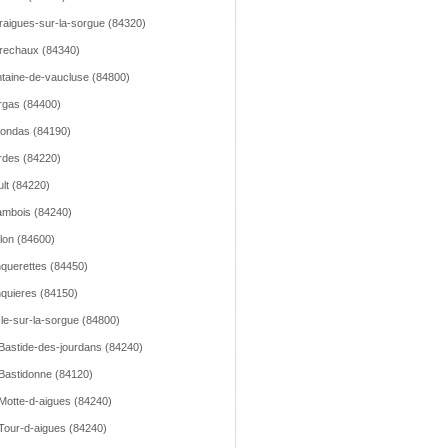
raigues-sur-la-sorgue (84320)
rechaux (84340)
taine-de-vaucluse (84800)
gas (84400)
ondas (84190)
des (84220)
lt (84220)
mbois (84240)
llon (84600)
querettes (84450)
quieres (84150)
sle-sur-la-sorgue (84800)
Bastide-des-jourdans (84240)
Bastidonne (84120)
Motte-d-aigues (84240)
Tour-d-aigues (84240)