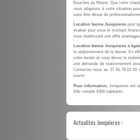
Bouches du Rhône. Que votre chantier
nous adaptons à votre situation pour
sans être dénué de professionalisme
Location benne Jonquieres
peut ég
évaluer pour vous le montant financ
vous établissant une offre avantageu
Location benne Jonquieres a égal
le stationnement de la benne. En ef
votre terrain et vous devez la station
une demande de stationnement pour 
Contactez-nous au 07.56.78.02.30 
suivre.
Pour information,
Jonquieres est un
Elle compte 4300 habitants.
Actualités Jonquieres :