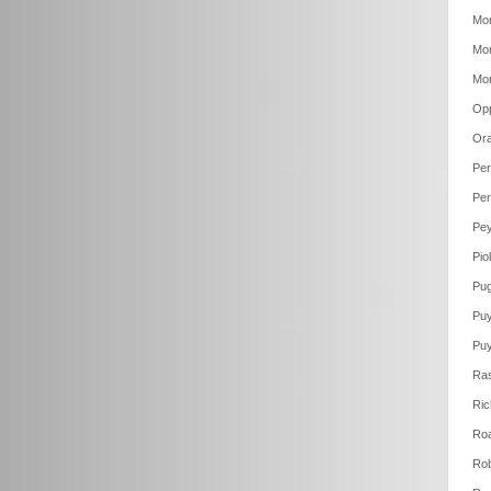
Mor
Mor
Mor
Op
Ora
Per
Per
Pey
Pio
Pug
Puy
Puy
Ras
Ric
Roa
Rob