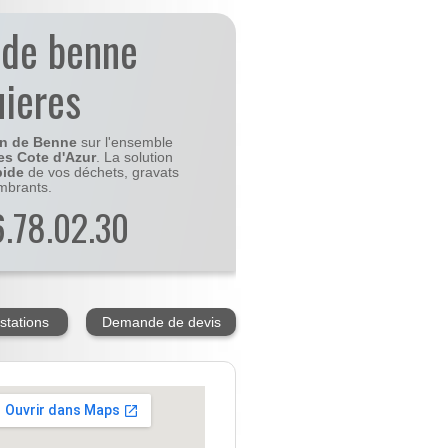
 de benne
uieres
on de Benne
sur l'ensemble
es Cote d'Azur
. La solution
pide
de vos déchets, gravats
mbrants.
56.78.02.30
stations
Demande de devis