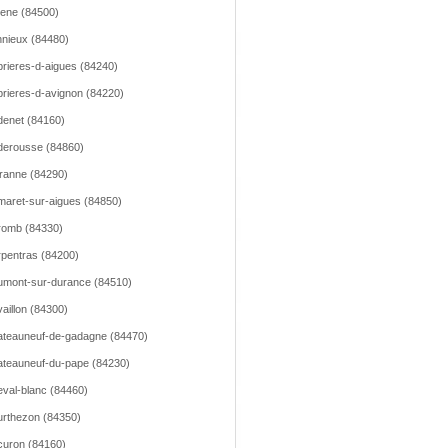
lene (84500)
nieux (84480)
rieres-d-aigues (84240)
rieres-d-avignon (84220)
enet (84160)
erousse (84860)
ranne (84290)
aret-sur-aigues (84850)
romb (84330)
pentras (84200)
mont-sur-durance (84510)
aillon (84300)
teauneuf-de-gadagne (84470)
teauneuf-du-pape (84230)
val-blanc (84460)
rthezon (84350)
uron (84160)