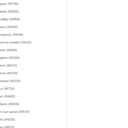
gues (84700)
llades (84300)
vaillan (84850)
aux (84100)
queyras (84190)
son-la-romaine (84110)
reas (84600)
gines (84160)
ene (84270)
leron (84740)
asque (84210)
ns (84750)
lars (84400)
lelaure (84530)
les-sur-auzon (84570)
les (84150)
an (84820)