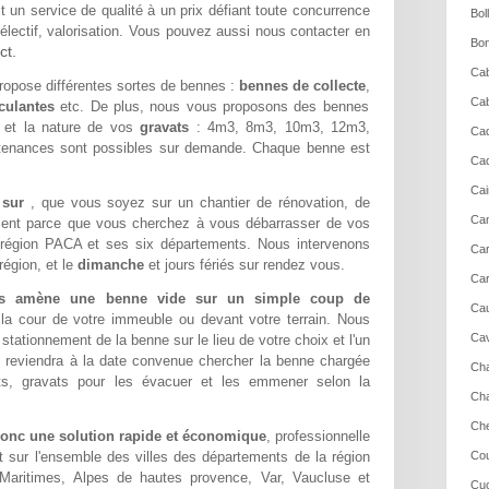
t un service de qualité à un prix défiant toute concurrence
Bol
électif, valorisation. Vous pouvez aussi nous contacter en
Bon
ct.
Cab
opose différentes sortes de bennes :
bennes de collecte
,
Cab
culantes
etc. De plus, nous vous proposons des bennes
é et la nature de vos
gravats
: 4m3, 8m3, 10m3, 12m3,
Cad
tenances sont possibles sur demande. Chaque benne est
Cad
Cai
e sur
, que vous soyez sur un chantier de rénovation, de
Cam
ment parce que vous cherchez à vous débarrasser de vos
 région PACA et ses six départements. Nous intervenons
Ca
région, et le
dimanche
et jours fériés sur rendez vous.
Car
us amène une benne vide sur un simple coup de
Cau
 la cour de votre immeuble ou devant votre terrain. Nous
Cav
ationnement de la benne sur le lieu de votre choix et l'un
 reviendra à la date convenue chercher la benne chargée
Cha
s, gravats pour les évacuer et les emmener selon la
Cha
Che
donc une solution rapide et économique
, professionnelle
t sur l'ensemble des villes des départements de la région
Cou
Maritimes, Alpes de hautes provence, Var, Vaucluse et
Cuc