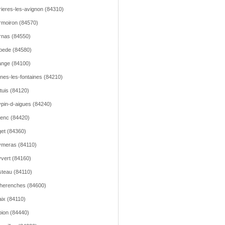
ieres-les-avignon (84310)
moiron (84570)
nas (84550)
pede (84580)
nge (84100)
nes-les-fontaines (84210)
tuis (84120)
pin-d-aigues (84240)
lenc (84420)
et (84360)
meras (84110)
vert (84160)
teau (84110)
herenches (84600)
ix (84110)
ion (84440)