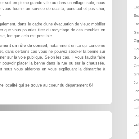
 soit en pleine grande ville ou dans un village isolé, nous
Ent
 vous fournir un service de qualité, ponctuel et pas cher,
.
Ent
alement, dans le cadre d'une évacuation de vieux mobilier
Fon
ier que vous pourriez tirer du recyclage de ces meubles en
Gar
se, lorsque cela est possible.
Gig
ement un rôle de conseil
, notamment en ce qui concerne
Gor
fet, dans certains cas vous ne pouvez stocker la benne sur
ner sur la voie publique. Selon les cas, il vous faudra faire
Gou
pouvoir placer la benne dans la rue ou sur la chaussée.
Gra
et nous vous aiderons en vous expliquant la démarche à
Gri
Jon
e localité qui se trouve au coeur du département 84.
Jon
L-i
La 
La 
La 
La 