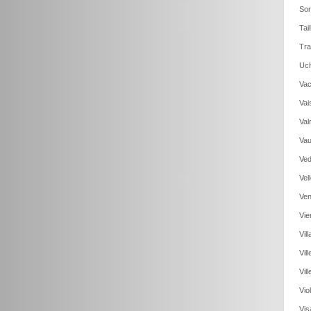
Sor
Tai
Tra
Uch
Vac
Vai
Val
Vau
Ved
Vel
Ven
Vie
Vil
Vil
Vil
Vio
Vis