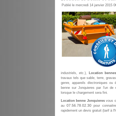
Publié le mercredi 14 janvier 2015 0
industriels, etc.),
Location bennes
travaux tels que sable, terre, gravas
genre, appareils électroniques ou 
benne sur Jonquieres par l'un de 
lorsque le chargement sera fini.
Location benne Jonquieres
vous o
07.56.78.02.30
au
pour connaitre
rapidement un devis gratuit (tarif à l