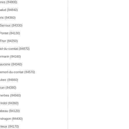
nes (84800)
alud (84840)
ris (84360)
Barroux (84330)
Pontet (84130)
Thor (84250)
iol-du-comtat (84870)
rmarin (84160)
aucene (84340)
emort-du-comtat (84570)
ubec (84660)
zan (84380)
erbes (84560)
indol (84360)
abeau (84120)
dragon (84430)
teux (84170)