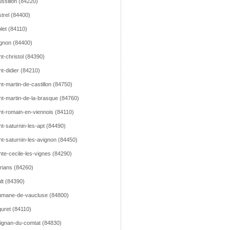
ssillon (84220)
trel (84400)
let (84110)
gnon (84400)
nt-christol (84390)
nt-didier (84210)
nt-martin-de-castillon (84750)
nt-martin-de-la-brasque (84760)
nt-romain-en-viennois (84110)
nt-saturnin-les-apt (84490)
nt-saturnin-les-avignon (84450)
nte-cecile-les-vignes (84290)
rians (84260)
lt (84390)
mane-de-vaucluse (84800)
uret (84110)
ignan-du-comtat (84830)