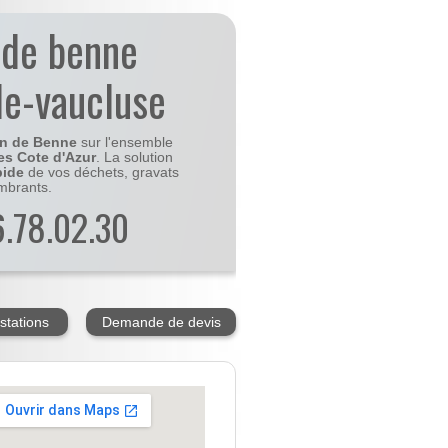
 de benne
e-vaucluse
on de Benne
sur l'ensemble
es Cote d'Azur
. La solution
pide
de vos déchets, gravats
mbrants.
56.78.02.30
stations
Demande de devis