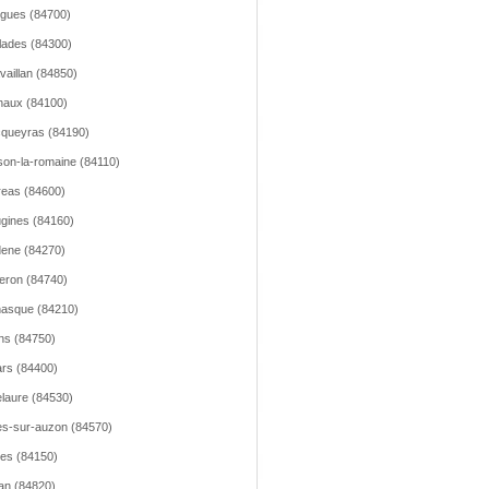
gues (84700)
llades (84300)
vaillan (84850)
aux (84100)
queyras (84190)
son-la-romaine (84110)
reas (84600)
gines (84160)
ene (84270)
leron (84740)
asque (84210)
ns (84750)
lars (84400)
lelaure (84530)
les-sur-auzon (84570)
les (84150)
an (84820)