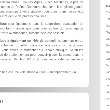
-de-vaucluse : Hautes Alpes, Alpes Maritimes, Alpes de
Ent
ouches du Rhône. Que votre chantier soit en pleine grande
nous adaptons à votre situation pour vous fournir un service
Ent
ns être dénué de professionalisme.
Fon
luse
peut également, dans le cadre d'une évacuation de
Gar
 montant financier que vous pourriez tirer du recyclage de
Gig
 offre avantageuse, lorsque cela est possible.
Gor
use a également un rôle de conseil
, notamment en ce
 la benne. En effet, dans certains cas vous ne pouvez
Gou
t vous devez la stationner sur la voie publique. Selon les
Gra
de de stationnement pour pouvoir placer la benne dans la
Gri
-nous au 07.56.78.02.30 et nous vous aiderons en vous
Jon
use est une ville située au coeur du département 84.
Jon
L-i
La 
La 
La 
e :
La 