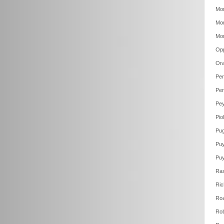
Mor
Mor
Mor
Op
Ora
Per
Per
Pey
Pio
Pug
Puy
Puy
Ras
Ric
Roa
Rob