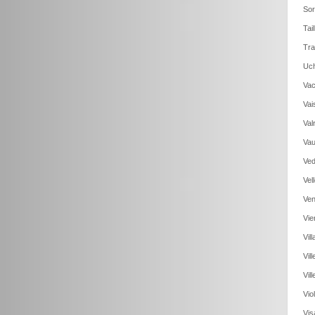
Sor
Tai
Tra
Uch
Vac
Vai
Val
Vau
Ved
Vel
Ven
Vie
Vil
Vil
Vil
Vio
Vis