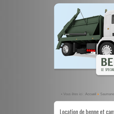
Accueil
• Vous êtes ici :
Saumane-
Location de benne et ca