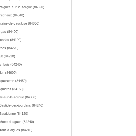
raigues-sur-la-sorgue (84320)
rechaux (84340)
taine-de-vaucluse (84800)
gas (84400)
ondas (84190)
des (84220)
lt (84220)
mbois (84240)
llon (84600)
querettes (84450)
quieres (84150)
sle-sur-la-sorgue (84800)
Bastide-des-jourdans (84240)
Bastidonne (84120)
Motte-d-aigues (84240)
Tour-d-aigues (84240)