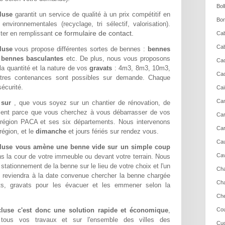
Bol
luse
garantit un service de qualité à un prix compétitif en
Bon
vironnementales (recyclage, tri sélectif, valorisation).
ce formulaire de contact.
ter en remplissant
Cab
Cab
luse
vous propose différentes sortes de bennes :
bennes
,
bennes basculantes
etc. De plus, nous vous proposons
Cad
la quantité et la nature de vos
gravats
: 4m3, 8m3, 10m3,
Cad
res contenances sont possibles sur demande. Chaque
écurité.
Cai
Cam
e sur
, que vous soyez sur un chantier de rénovation, de
ment parce que vous cherchez à vous débarrasser de vos
Ca
 région PACA et ses six départements. Nous intervenons
Car
région, et le
dimanche
et jours fériés sur rendez vous.
Cau
luse vous amène une benne vide sur un simple coup
Cav
ans la cour de votre immeuble ou devant votre terrain. Nous
ationnement de la benne sur le lieu de votre choix et l'un
Cha
 reviendra à la date convenue chercher la benne chargée
Cha
s, gravats pour les évacuer et les emmener selon la
Che
luse c'est donc une solution rapide et économique
,
Cou
r tous vos travaux et sur l'ensemble des villes des
Cuc