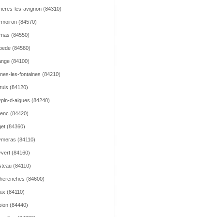
ieres-les-avignon (84310)
moiron (84570)
nas (84550)
pede (84580)
nge (84100)
nes-les-fontaines (84210)
tuis (84120)
pin-d-aigues (84240)
lenc (84420)
et (84360)
meras (84110)
vert (84160)
teau (84110)
herenches (84600)
ix (84110)
ion (84440)