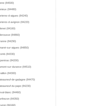
lene (84500)
nieux (84480)
rieres-d-aigues (84240)
rieres-d-avignon (84220)
enet (84160)
erousse (84860)
ranne (84290)
aret-sur-aigues (84850)
romb (84330)
pentras (84200)
mont-sur-durance (84510)
aillon (84300)
teauneuf-de-gadagne (84470)
teauneuf-du-pape (84230)
val-blanc (84460)
rthezon (84350)
uron (84160)