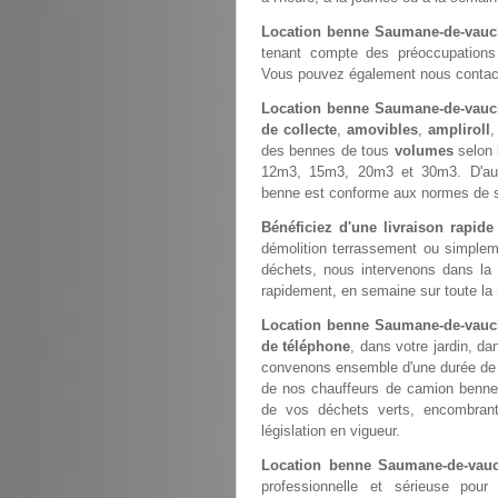
Location benne Saumane-de-vauc
tenant compte des préoccupations en
Vous pouvez également nous contac
Location benne Saumane-de-vauc
de collecte
,
amovibles
,
ampliroll
des bennes de tous
volumes
selon 
12m3, 15m3, 20m3 et 30m3. D'aut
benne est conforme aux normes de s
Bénéficiez d'une livraison rapid
démolition terrassement ou simple
déchets, nous intervenons dans la
rapidement, en semaine sur toute la 
Location benne Saumane-de-vauc
de téléphone
, dans votre jardin, d
convenons ensemble d'une durée de st
de nos chauffeurs de camion benne
de vos déchets verts, encombrant
législation en vigueur.
Location benne Saumane-de-vauc
professionnelle et sérieuse pou