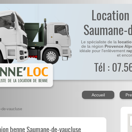
Location
Saumane-d
Le spécialiste de la
locati
de la région
Provence Alp
idéale pour l'enlèvement
ra
et enco
Tél : 07.
Accueil
Pre
de-vaucluse
mion benne Saumane-de-vaucluse