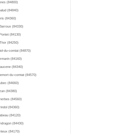
nes (84800)
alud (84840)
ris (84360)
Barroux (84330)
Pontet (84130)
Thor (84250)
iol-du-comtat (84870)
rmarin (84160)
aucene (84340)
emort-du-comtat (84570)
ubec (84660)
zan (84380)
erbes (84560)
indol (84360)
abeau (84120)
dragon (84430)
teux (84170)