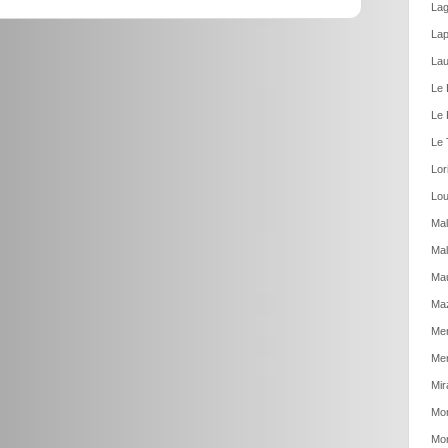
Lag
Lap
Lau
Le 
Le 
Le 
Lor
Lou
Mal
Mal
Ma
Ma
Men
Mer
Mir
Mon
Mon