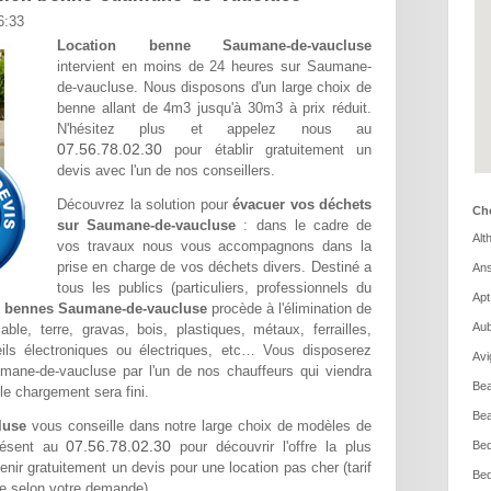
6:33
Location benne Saumane-de-vaucluse
intervient en moins de 24 heures sur Saumane-
de-vaucluse. Nous disposons d'un large choix de
benne allant de 4m3 jusqu'à 30m3 à prix réduit.
N'hésitez plus et appelez nous au
07.56.78.02.30
pour établir gratuitement un
devis avec l'un de nos conseillers.
Découvrez la solution pour
évacuer vos déchets
Cho
sur Saumane-de-vaucluse
: dans le cadre de
Alt
vos travaux nous vous accompagnons dans la
prise en charge de vos déchets divers. Destiné a
Ans
tous les publics (particuliers, professionnels du
Apt
n bennes Saumane-de-vaucluse
procède à l'élimination de
Aub
le, terre, gravas, bois, plastiques, métaux, ferrailles,
ils électroniques ou électriques, etc… Vous disposerez
Avi
umane-de-vaucluse par l'un de nos chauffeurs qui viendra
Bea
le chargement sera fini.
Bea
luse
vous conseille dans notre large choix de modèles de
07.56.78.02.30
résent au
pour découvrir l'offre la plus
Bed
nir gratuitement un devis pour une location pas cher (tarif
Bed
ine selon votre demande).