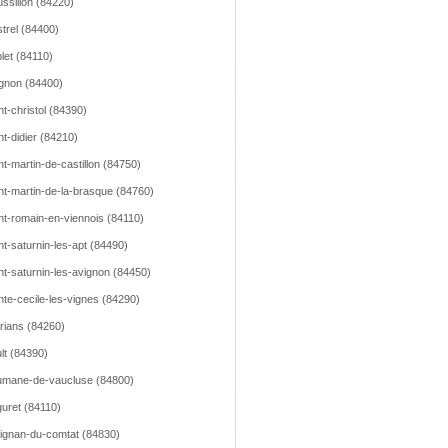
ssillon (84220)
trel (84400)
let (84110)
gnon (84400)
nt-christol (84390)
nt-didier (84210)
nt-martin-de-castillon (84750)
nt-martin-de-la-brasque (84760)
nt-romain-en-viennois (84110)
nt-saturnin-les-apt (84490)
nt-saturnin-les-avignon (84450)
nte-cecile-les-vignes (84290)
rians (84260)
lt (84390)
mane-de-vaucluse (84800)
uret (84110)
ignan-du-comtat (84830)