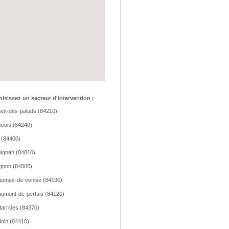
isissez un secteur d'intervention :
hen-des-paluds (84210)
ouis (84240)
 (84400)
ignan (84810)
gnon (84000)
umes-de-venise (84190)
umont-de-pertuis (84120)
arrides (84370)
oin (84410)