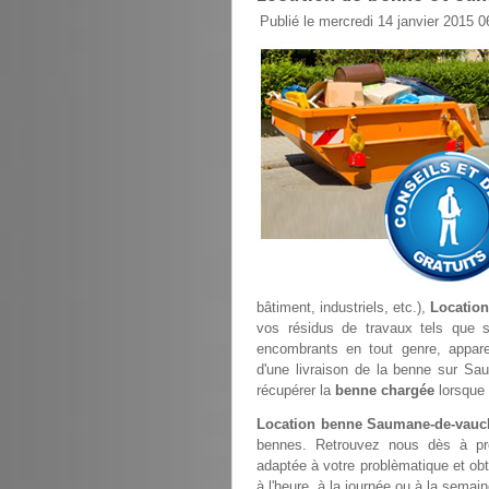
Publié le mercredi 14 janvier 2015 0
bâtiment, industriels, etc.),
Locatio
vos résidus de travaux tels que sab
encombrants en tout genre, appare
d'une livraison de la benne sur Sa
récupérer la
benne chargée
lorsque 
Location benne Saumane-de-vauc
bennes. Retrouvez nous dès à p
adaptée à votre problèmatique et obte
à l'heure, à la journée ou à la sema