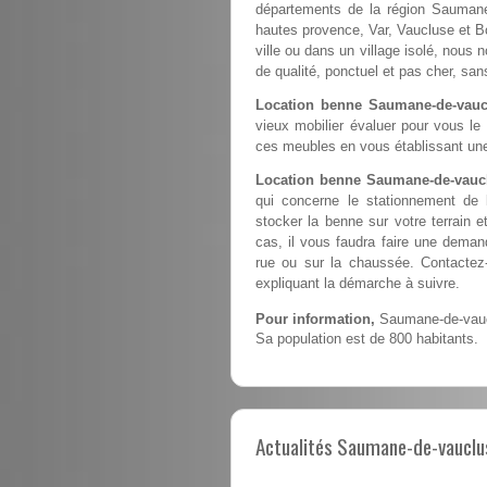
départements de la région Saumane
hautes provence, Var, Vaucluse et B
ville ou dans un village isolé, nous 
de qualité, ponctuel et pas cher, sa
Location benne Saumane-de-vauc
vieux mobilier évaluer pour vous le
ces meubles en vous établissant une
Location benne Saumane-de-vaucl
qui concerne le stationnement de
stocker la benne sur votre terrain e
cas, il vous faudra faire une deman
rue ou sur la chaussée. Contactez
expliquant la démarche à suivre.
Pour information,
Saumane-de-vaucl
Sa population est de 800 habitants.
Actualités Saumane-de-vauclus