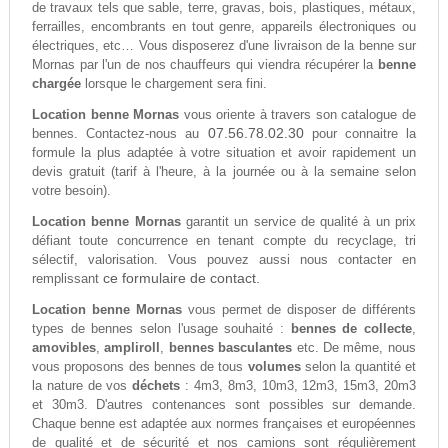
de travaux tels que sable, terre, gravas, bois, plastiques, métaux,
ferrailles, encombrants en tout genre, appareils électroniques ou
électriques, etc… Vous disposerez d'une livraison de la benne sur
Mornas par l'un de nos chauffeurs qui viendra récupérer la
benne
chargée
lorsque le chargement sera fini.
Location benne Mornas
vous oriente à travers son catalogue de
07.56.78.02.30
bennes. Contactez-nous au
pour connaitre la
formule la plus adaptée à votre situation et avoir rapidement un
devis gratuit (tarif à l'heure, à la journée ou à la semaine selon
votre besoin).
Location benne Mornas
garantit un service de qualité à un prix
défiant toute concurrence en tenant compte du recyclage, tri
sélectif, valorisation. Vous pouvez aussi nous contacter en
ce formulaire de contact.
remplissant
Location benne Mornas
vous permet de disposer de différents
types de bennes selon l'usage souhaité :
bennes de collecte
,
amovibles
,
ampliroll
,
bennes basculantes
etc. De même, nous
vous proposons des bennes de tous
volumes
selon la quantité et
la nature de vos
déchets
: 4m3, 8m3, 10m3, 12m3, 15m3, 20m3
et 30m3. D'autres contenances sont possibles sur demande.
Chaque benne est adaptée aux normes françaises et européennes
de qualité et de sécurité et nos camions sont régulièrement