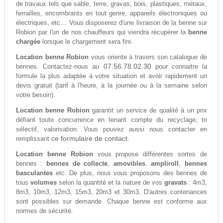
de travaux tels que sable, terre, gravas, bois, plastiques, métaux,
ferrailles, encombrants en tout genre, appareils électroniques ou
électriques, etc… Vous disposerez d'une livraison de la benne sur
Robion par l'un de nos chauffeurs qui viendra récupérer la
benne
chargée
lorsque le chargement sera fini.
Location benne Robion
vous oriente à travers son catalogue de
07.56.78.02.30
bennes. Contactez-nous au
pour connaitre la
formule la plus adaptée à votre situation et avoir rapidement un
devis gratuit (tarif à l'heure, à la journée ou à la semaine selon
votre besoin).
Location benne Robion
garantit un service de qualité à un prix
défiant toute concurrence en tenant compte du recyclage, tri
sélectif, valorisation. Vous pouvez aussi nous contacter en
ce formulaire de contact.
remplissant
Location benne Robion
vous propose différentes sortes de
bennes :
bennes de collecte
,
amovibles
,
ampliroll
,
bennes
basculantes
etc. De plus, nous vous proposons des bennes de
tous
volumes
selon la quantité et la nature de vos
gravats
: 4m3,
8m3, 10m3, 12m3, 15m3, 20m3 et 30m3. D'autres contenances
sont possibles sur demande. Chaque benne est conforme aux
normes de sécurité.