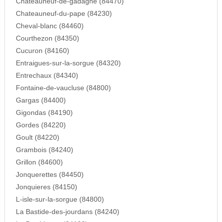
Chateauneuf-de-gadagne (84470)
Chateauneuf-du-pape (84230)
Cheval-blanc (84460)
Courthezon (84350)
Cucuron (84160)
Entraigues-sur-la-sorgue (84320)
Entrechaux (84340)
Fontaine-de-vaucluse (84800)
Gargas (84400)
Gigondas (84190)
Gordes (84220)
Goult (84220)
Grambois (84240)
Grillon (84600)
Jonquerettes (84450)
Jonquieres (84150)
L-isle-sur-la-sorgue (84800)
La Bastide-des-jourdans (84240)