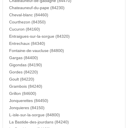
Chateauneuf-de-gadagne (84470)
Chateauneuf-du-pape (84230)
Cheval-blanc (84460)
Courthezon (84350)
Cucuron (84160)
Entraigues-sur-la-sorgue (84320)
Entrechaux (84340)
Fontaine-de-vaucluse (84800)
Gargas (84400)
Gigondas (84190)
Gordes (84220)
Goult (84220)
Grambois (84240)
Grillon (84600)
Jonquerettes (84450)
Jonquieres (84150)
L-isle-sur-la-sorgue (84800)
La Bastide-des-jourdans (84240)