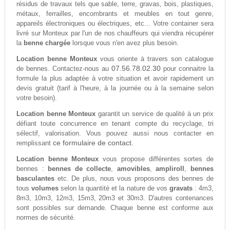
résidus de travaux tels que sable, terre, gravas, bois, plastiques,
métaux, ferrailles, encombrants et meubles en tout genre,
appareils électroniques ou électriques, etc... Votre container sera
livré sur Monteux par l'un de nos chauffeurs qui viendra récupérer
la
benne chargée
lorsque vous n'en avez plus besoin.
Location benne Monteux
vous oriente à travers son catalogue
07.56.78.02.30
de bennes. Contactez-nous au
pour connaitre la
formule la plus adaptée à votre situation et avoir rapidement un
devis gratuit (tarif à l'heure, à la journée ou à la semaine selon
votre besoin).
Location benne Monteux
garantit un service de qualité à un prix
défiant toute concurrence en tenant compte du recyclage, tri
sélectif, valorisation. Vous pouvez aussi nous contacter en
ce formulaire de contact.
remplissant
Location benne Monteux
vous propose différentes sortes de
bennes :
bennes de collecte
,
amovibles
,
ampliroll
,
bennes
basculantes
etc. De plus, nous vous proposons des bennes de
tous
volumes
selon la quantité et la nature de vos
gravats
: 4m3,
8m3, 10m3, 12m3, 15m3, 20m3 et 30m3. D'autres contenances
sont possibles sur demande. Chaque benne est conforme aux
normes de sécurité.