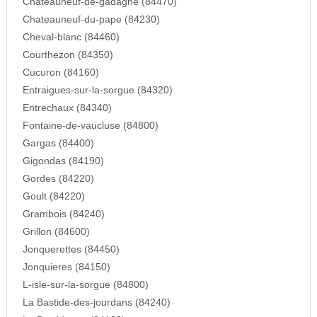
Chateauneuf-de-gadagne (84470)
Chateauneuf-du-pape (84230)
Cheval-blanc (84460)
Courthezon (84350)
Cucuron (84160)
Entraigues-sur-la-sorgue (84320)
Entrechaux (84340)
Fontaine-de-vaucluse (84800)
Gargas (84400)
Gigondas (84190)
Gordes (84220)
Goult (84220)
Grambois (84240)
Grillon (84600)
Jonquerettes (84450)
Jonquieres (84150)
L-isle-sur-la-sorgue (84800)
La Bastide-des-jourdans (84240)