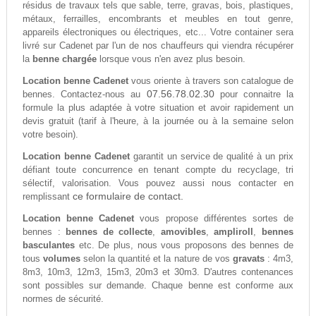
résidus de travaux tels que sable, terre, gravas, bois, plastiques,
métaux, ferrailles, encombrants et meubles en tout genre,
appareils électroniques ou électriques, etc... Votre container sera
livré sur Cadenet par l'un de nos chauffeurs qui viendra récupérer
la
benne chargée
lorsque vous n'en avez plus besoin.
Location benne Cadenet
vous oriente à travers son catalogue de
07.56.78.02.30
bennes. Contactez-nous au
pour connaitre la
formule la plus adaptée à votre situation et avoir rapidement un
devis gratuit (tarif à l'heure, à la journée ou à la semaine selon
votre besoin).
Location benne Cadenet
garantit un service de qualité à un prix
défiant toute concurrence en tenant compte du recyclage, tri
sélectif, valorisation. Vous pouvez aussi nous contacter en
ce formulaire de contact.
remplissant
Location benne Cadenet
vous propose différentes sortes de
bennes :
bennes de collecte
,
amovibles
,
ampliroll
,
bennes
basculantes
etc. De plus, nous vous proposons des bennes de
tous
volumes
selon la quantité et la nature de vos
gravats
: 4m3,
8m3, 10m3, 12m3, 15m3, 20m3 et 30m3. D'autres contenances
sont possibles sur demande. Chaque benne est conforme aux
normes de sécurité.