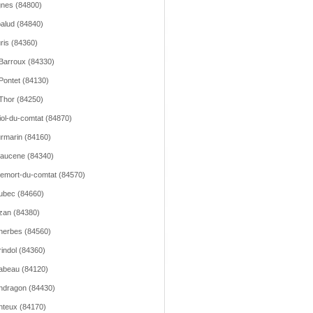
nes (84800)
alud (84840)
ris (84360)
Barroux (84330)
Pontet (84130)
Thor (84250)
iol-du-comtat (84870)
rmarin (84160)
aucene (84340)
emort-du-comtat (84570)
ubec (84660)
zan (84380)
erbes (84560)
indol (84360)
abeau (84120)
dragon (84430)
teux (84170)