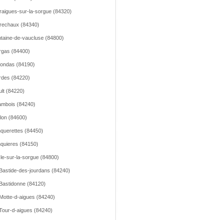
raigues-sur-la-sorgue (84320)
rechaux (84340)
taine-de-vaucluse (84800)
gas (84400)
ondas (84190)
des (84220)
lt (84220)
mbois (84240)
llon (84600)
querettes (84450)
quieres (84150)
sle-sur-la-sorgue (84800)
Bastide-des-jourdans (84240)
Bastidonne (84120)
Motte-d-aigues (84240)
Tour-d-aigues (84240)