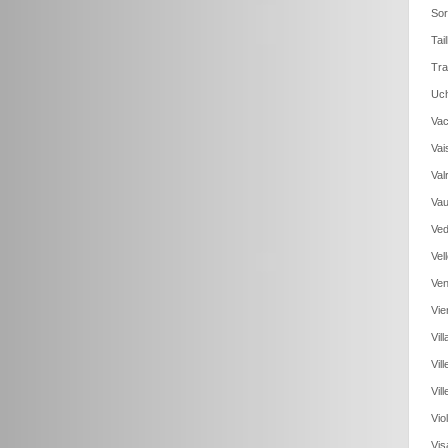
Sor
Tai
Tra
Uch
Vac
Vai
Val
Vau
Ved
Vel
Ven
Vie
Vil
Vil
Vil
Vio
Vis