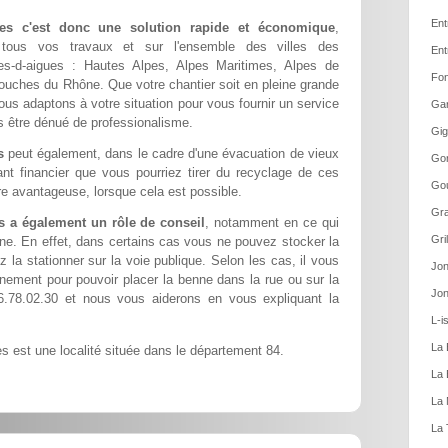
Ent
ues c'est donc une solution rapide et économique
,
r tous vos travaux et sur l'ensemble des villes des
Ent
es-d-aigues : Hautes Alpes, Alpes Maritimes, Alpes de
Fon
ouches du Rhône. Que votre chantier soit en pleine grande
nous adaptons à votre situation pour vous fournir un service
Gar
ns être dénué de professionalisme.
Gig
s
peut également, dans le cadre d'une évacuation de vieux
Gor
nt financier que vous pourriez tirer du recyclage de ces
Gou
e avantageuse, lorsque cela est possible.
Gra
s a également un rôle de conseil
, notamment en ce qui
Gri
ne. En effet, dans certains cas vous ne pouvez stocker la
 la stationner sur la voie publique. Selon les cas, il vous
Jon
nement pour pouvoir placer la benne dans la rue ou sur la
Jon
.78.02.30 et nous vous aiderons en vous expliquant la
L-i
La 
s est une localité située dans le département 84.
La 
La 
La 