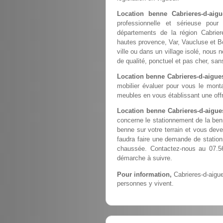
Location benne Cabrieres-d-aig
professionnelle et sérieuse pou
départements de la région Cabrier
hautes provence, Var, Vaucluse et B
ville ou dans un village isolé, nous 
de qualité, ponctuel et pas cher, sa
Location benne Cabrieres-d-aigue
mobilier évaluer pour vous le monta
meubles en vous établissant une offr
Location benne Cabrieres-d-aigue
concerne le stationnement de la ben
benne sur votre terrain et vous devez
faudra faire une demande de station
chaussée. Contactez-nous au 07.56
démarche à suivre.
Pour information,
Cabrieres-d-aigue
personnes y vivent.