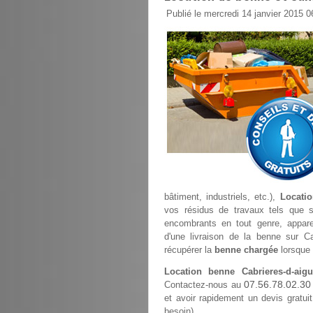
Publié le mercredi 14 janvier 2015 0
bâtiment, industriels, etc.),
Locatio
vos résidus de travaux tels que sab
encombrants en tout genre, appare
d'une livraison de la benne sur Ca
récupérer la
benne chargée
lorsque 
Location benne Cabrieres-d-aigu
07.56.78.02.30
Contactez-nous au
et avoir rapidement un devis gratuit
besoin).