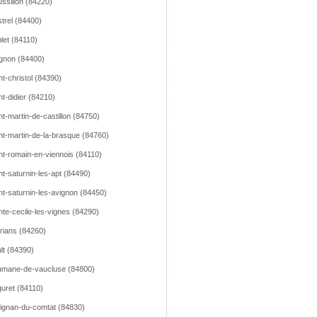
ssillon (84220)
trel (84400)
let (84110)
gnon (84400)
nt-christol (84390)
nt-didier (84210)
nt-martin-de-castillon (84750)
nt-martin-de-la-brasque (84760)
nt-romain-en-viennois (84110)
nt-saturnin-les-apt (84490)
nt-saturnin-les-avignon (84450)
nte-cecile-les-vignes (84290)
rians (84260)
lt (84390)
mane-de-vaucluse (84800)
uret (84110)
ignan-du-comtat (84830)