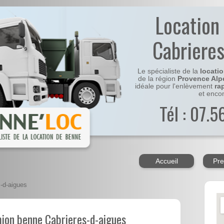
Location
Cabriere
Le spécialiste de la
locati
de la région
Provence Alp
idéale pour l'enlèvement
ra
et enco
Tél : 07.
Accueil
Pre
-d-aigues
mion benne Cabrieres-d-aigues