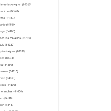
ieres-les-avignon (84310)
moiron (84570)
nas (84550)
pede (84580)
nge (84100)
nes-les-fontaines (84210)
tuis (84120)
pin-d-aigues (84240)
lenc (84420)
et (84360)
meras (84110)
vert (84160)
teau (84110)
herenches (84600)
ix (84110)
ion (84440)