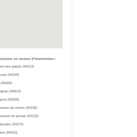
isissez un secteur d'intervention :
hen-des-paluds (84210)
ouis (84240)
 (84400)
ignan (84810)
gnon (84000)
umes-de-venise (84190)
umont-de-pertuis (84120)
arrides (84370)
oin (84410)