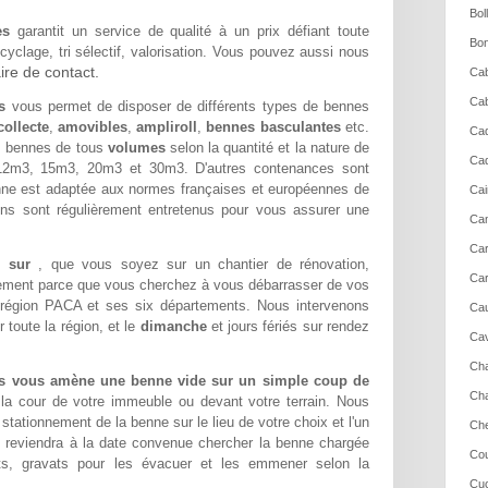
Bol
es
garantit un service de qualité à un prix défiant toute
Bon
yclage, tri sélectif, valorisation. Vous pouvez aussi nous
ire de contact.
Cab
Cab
s
vous permet de disposer de différents types de bennes
ollecte
,
amovibles
,
ampliroll
,
bennes basculantes
etc.
Cad
 bennes de tous
volumes
selon la quantité et la nature de
Cad
2m3, 15m3, 20m3 et 30m3. D'autres contenances sont
ne est adaptée aux normes françaises et européennes de
Cai
ons sont régulièrement entretenus pour vous assurer une
Cam
Ca
de sur
, que vous soyez sur un chantier de rénovation,
Car
lement parce que vous cherchez à vous débarrasser de vos
 région PACA et ses six départements. Nous intervenons
Cau
toute la région, et le
dimanche
et jours fériés sur rendez
Cav
Cha
es vous amène une benne vide sur un simple coup de
Cha
 la cour de votre immeuble ou devant votre terrain. Nous
ationnement de la benne sur le lieu de votre choix et l'un
Che
 reviendra à la date convenue chercher la benne chargée
Cou
s, gravats pour les évacuer et les emmener selon la
Cuc