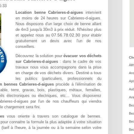
6:33
Location benne Cabrieres-d-aigues
intervient
en moins de 24 heures sur Cabrieres-d-aigues.
Nous disposons d'un large choix de benne allant
de 4m3 jusqu'à 30m3 à prix réduit. N'hésitez plus
07.56.78.02.30
et appelez nous au
pour établir
gratuitement un devis avec l'un de nos
conseillers.
Découvrez la solution pour
évacuer vos déchets
Cho
sur Cabrieres-d-aigues
: dans le cadre de vos
Alt
travaux nous vous accompagnons dans la prise
en charge de vos déchets divers. Destiné a tous
Ans
les publics (particuliers, professionnels du
Apt
n bennes Cabrieres-d-aigues
procède à l'élimination de
Aub
le, terre, gravas, bois, plastiques, métaux, ferrailles,
ils électroniques ou électriques, etc… Vous disposerez
Avi
brieres-d-aigues par l'un de nos chauffeurs qui viendra
Bea
le chargement sera fini.
Bea
es
vous oriente à travers son catalogue de bennes.
pour connaitre la formule la plus adaptée à votre situation
Bed
 (tarif à l'heure, à la journée ou à la semaine selon votre
Bed