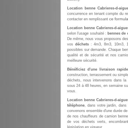
Location benne Cabrieres-d-aigu
concurrence en tenant compte du rec
ce formula
contacter en remplissant
Location benne Cabrieres-d-aigue
selon l'usage souhaité :
bennes de c
De même, nous vous proposons des
vos
déchets
: 4m3, 8m3, 10m3, 1
possibles sur demande. Chaque ben
qualité et de sécurité et nos cami
meilleure sécurité.
Bénéficiez d'une livraison rapi
construction, terrassement ou simp
déchets, nous intervenons dans la
sous 24 à 48 heures, en semaine sur 
vous.
Location benne Cabrieres-d-aigu
téléphone
, dans votre jardin, dans
convenons ensemble d'une durée de st
de nos chauffeurs de camion benne
de vos déchets verts, encombrant
législation en vigueur.