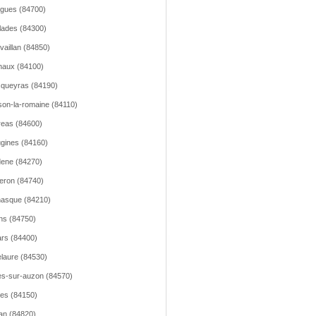
gues (84700)
llades (84300)
vaillan (84850)
aux (84100)
queyras (84190)
son-la-romaine (84110)
reas (84600)
gines (84160)
ene (84270)
leron (84740)
asque (84210)
ns (84750)
lars (84400)
lelaure (84530)
les-sur-auzon (84570)
les (84150)
an (84820)