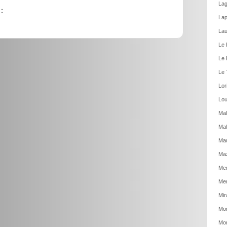
Lag
:
Lap
Lau
Le 
Le 
Le 
Lor
Lou
Mal
Mal
Ma
Ma
Men
Mer
Mir
Mon
Mon