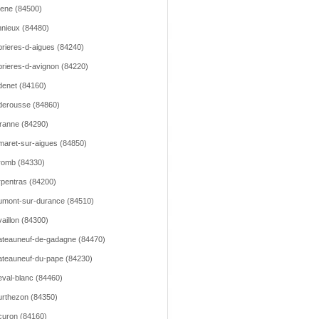
lene (84500)
nieux (84480)
rieres-d-aigues (84240)
rieres-d-avignon (84220)
enet (84160)
erousse (84860)
ranne (84290)
aret-sur-aigues (84850)
romb (84330)
pentras (84200)
mont-sur-durance (84510)
aillon (84300)
teauneuf-de-gadagne (84470)
teauneuf-du-pape (84230)
val-blanc (84460)
rthezon (84350)
uron (84160)