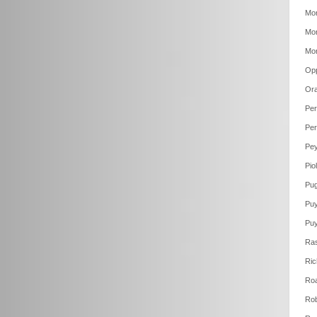
Mor
Mor
Mor
Op
Ora
Per
Per
Pey
Pio
Pug
Puy
Puy
Ras
Ric
Roa
Rob