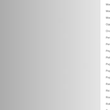
Mor
Mor
Mor
Op
Ora
Per
Per
Pey
Pio
Pug
Puy
Puy
Ras
Ric
Roa
Rob