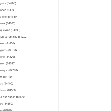
gues (84700)
llades (84300)
vaillan (84850)
aux (84100)
queyras (84190)
son-la-romaine (84110)
reas (84600)
gines (84160)
ene (84270)
leron (84740)
asque (84210)
ns (84750)
lars (84400)
lelaure (84530)
les-sur-auzon (84570)
les (84150)
an (84820)