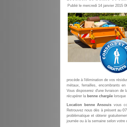
Publié le mercredi 14 janvier 2015 0
procède à l'élimination de vos résidu
métaux, ferrailles, encombrants en 
Vous disposerez d'une livraison de l
récupérer la
benne chargée
lorsque 
Location benne Ansouis
vous con
07
Retrouvez nous dès à présent au
problèmatique et obtenir gratuitement
journée ou à la semaine selon votre