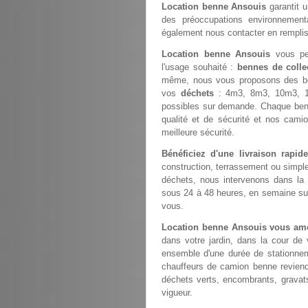
Location benne Ansouis
garantit u
des préoccupations environnemental
également nous contacter en rempli
Location benne Ansouis
vous per
l'usage souhaité :
bennes de colle
même, nous vous proposons des b
vos
déchets
: 4m3, 8m3, 10m3, 1
possibles sur demande. Chaque ben
qualité et de sécurité et nos cami
meilleure sécurité.
Bénéficiez d'une livraison rapi
construction, terrassement ou simp
déchets, nous intervenons dans la
sous 24 à 48 heures, en semaine sur 
vous.
Location benne Ansouis vous amè
dans votre jardin, dans la cour de
ensemble d'une durée de stationneme
chauffeurs de camion benne revien
déchets verts, encombrants, gravats
vigueur.