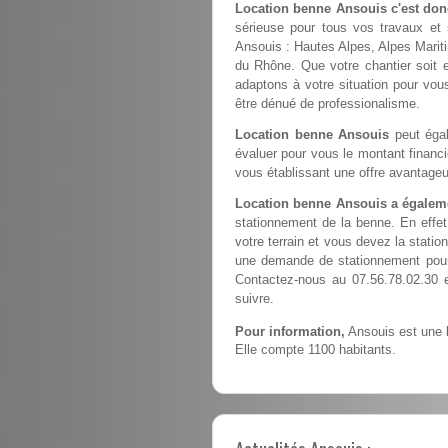
Location benne Ansouis c'est don
sérieuse pour tous vos travaux et 
Ansouis : Hautes Alpes, Alpes Marit
du Rhône. Que votre chantier soit e
adaptons à votre situation pour vous
être dénué de professionalisme.
Location benne Ansouis
peut égal
évaluer pour vous le montant financ
vous établissant une offre avantageu
Location benne Ansouis a égaleme
stationnement de la benne. En effe
votre terrain et vous devez la station
une demande de stationnement pour 
Contactez-nous au 07.56.78.02.30 
suivre.
Pour information,
Ansouis est une l
Elle compte 1100 habitants.