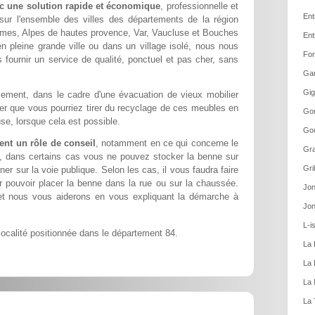
c une solution rapide et économique
, professionnelle et
Ent
sur l'ensemble des villes des départements de la région
imes, Alpes de hautes provence, Var, Vaucluse et Bouches
Ent
n pleine grande ville ou dans un village isolé, nous nous
Fon
 fournir un service de qualité, ponctuel et pas cher, sans
Gar
Gig
ement, dans le cadre d'une évacuation de vieux mobilier
ier que vous pourriez tirer du recyclage de ces meubles en
Gor
se, lorsque cela est possible.
Gou
nt un rôle de conseil
, notamment en ce qui concerne le
Gra
t, dans certains cas vous ne pouvez stocker la benne sur
Gri
ner sur la voie publique. Selon les cas, il vous faudra faire
pouvoir placer la benne dans la rue ou sur la chaussée.
Jon
et nous vous aiderons en vous expliquant la démarche à
Jon
L-i
ocalité positionnée dans le département 84.
La 
La 
La 
La 