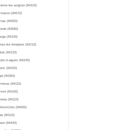
ieres-les-avignon (84310)
moiron (84570)
nas (84550)
pede (84580)
nge (84100)
nes-les-fontaines (84210)
tuis (84120)
pin-d-aigues (84240)
lenc (84420)
et (84360)
meras (84110)
vert (84160)
teau (84110)
herenches (84600)
ix (84110)
ion (84440)