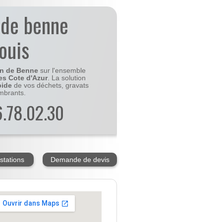
 de benne
ouis
on de Benne
sur l'ensemble
es Cote d'Azur
. La solution
pide
de vos déchets, gravats
mbrants.
56.78.02.30
stations
Demande de devis