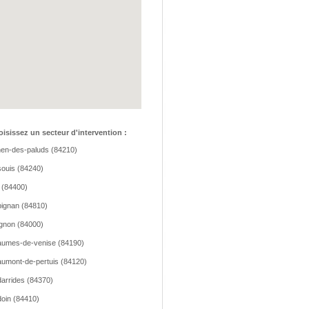
isissez un secteur d'intervention :
hen-des-paluds (84210)
ouis (84240)
 (84400)
ignan (84810)
gnon (84000)
umes-de-venise (84190)
umont-de-pertuis (84120)
arrides (84370)
oin (84410)