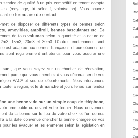
n service de qualité à un prix compétitif en tenant compte
Bol
es (recyclage, tri sélectif, valorisation). Vous pouvez
Bon
ce formulaire de contact.
ssant
Cab
met de disposer de différents types de bennes selon
Cab
cte
,
amovibles
,
ampliroll
,
bennes basculantes
etc. De
ennes de tous
volumes
selon la quantité et la nature de
Cad
2m3, 15m3, 20m3 et 30m3. D'autres contenances sont
Cad
ne est adaptée aux normes françaises et européennes de
ons sont régulièrement entretenus pour vous assurer une
Cai
Cam
de sur
, que vous soyez sur un chantier de rénovation,
Ca
lement parce que vous cherchez à vous débarrasser de vos
Car
 région PACA et ses six départements. Nous intervenons
toute la région, et le
dimanche
et jours fériés sur rendez
Cau
Cav
ne une benne vide sur un simple coup de téléphone
,
Cha
 votre immeuble ou devant votre terrain. Nous convenons
Cha
nt de la benne sur le lieu de votre choix et l'un de nos
dra à la date convenue chercher la benne chargée de vos
Che
 pour les évacuer et les emmener selon la législation en
Cou
Cuc