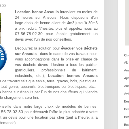
6:33
Location benne Ansouis
intervient en moins de
24 heures sur Ansouis. Nous disposons d'un
large choix de benne allant de 4m3 jusqu'à 30m3
à prix réduit. N'hésitez plus et appelez nous au
07.56.78.02.30
pour établir gratuitement un
devis avec l'un de nos conseillers.
Découvrez la solution pour
évacuer vos déchets
sur Ansouis
: dans le cadre de vos travaux nous
Cho
vous accompagnons dans la prise en charge de
Alt
vos déchets divers. Destiné a tous les publics
(particuliers, professionnels du bâtiment,
Ans
industriels, etc.),
Location bennes Ansouis
Apt
s de travaux tels que sable, terre, gravas, bois, plastiques,
Aub
tout genre, appareils électroniques ou électriques, etc…
a benne sur Ansouis par l'un de nos chauffeurs qui viendra
Avi
le chargement sera fini.
Bea
seille dans notre large choix de modèles de bennes.
Bea
.56.78.02.30
pour découvrir l'offre la plus adaptée à votre
 un devis pour une location pas cher (tarif à l'heure, à la
Bed
 demande).
Bed