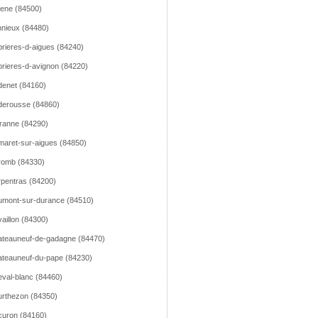
lene (84500)
nieux (84480)
rieres-d-aigues (84240)
rieres-d-avignon (84220)
enet (84160)
erousse (84860)
ranne (84290)
aret-sur-aigues (84850)
romb (84330)
pentras (84200)
mont-sur-durance (84510)
aillon (84300)
teauneuf-de-gadagne (84470)
teauneuf-du-pape (84230)
val-blanc (84460)
rthezon (84350)
uron (84160)