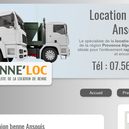
Location
Ans
Le spécialiste de la
locati
de la région
Provence Alp
idéale pour l'enlèvement
ra
et enco
Tél : 07.
Accueil
Pre
mion benne Ansouis