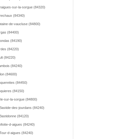
raigues-sur-la-sorgue (84320)
rechaux (84340)
taine-de-vaucluse (84800)
gas (84400)
ondas (84190)
des (84220)
lt (84220)
mbois (84240)
llon (84600)
querettes (84450)
quieres (84150)
sle-sur-la-sorgue (84800)
Bastide-des-jourdans (84240)
Bastidonne (84120)
Motte-d-aigues (84240)
Tour-d-aigues (84240)