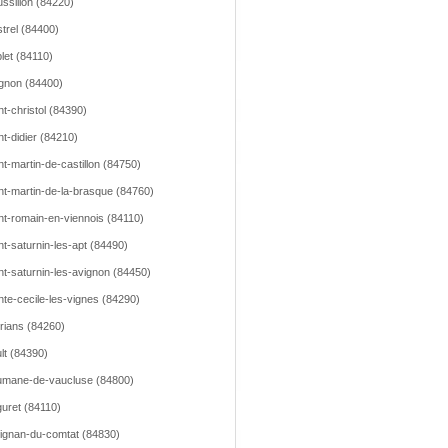
ssillon (84220)
trel (84400)
let (84110)
gnon (84400)
nt-christol (84390)
nt-didier (84210)
nt-martin-de-castillon (84750)
nt-martin-de-la-brasque (84760)
nt-romain-en-viennois (84110)
nt-saturnin-les-apt (84490)
nt-saturnin-les-avignon (84450)
nte-cecile-les-vignes (84290)
rians (84260)
lt (84390)
mane-de-vaucluse (84800)
uret (84110)
ignan-du-comtat (84830)