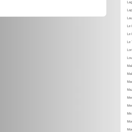
Lag
Lap
Lau
Le 
Le 
Le 
Lor
Lou
Mal
Mal
Ma
Ma
Men
Mer
Mir
Mon
Mon