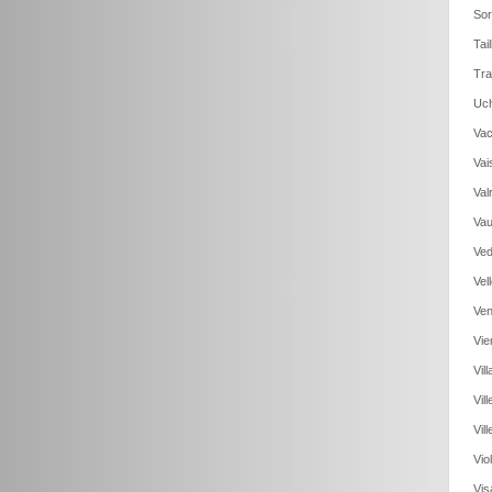
Sor
Tai
Tra
Uch
Vac
Vai
Val
Vau
Ved
Vel
Ven
Vie
Vil
Vil
Vil
Vio
Vis