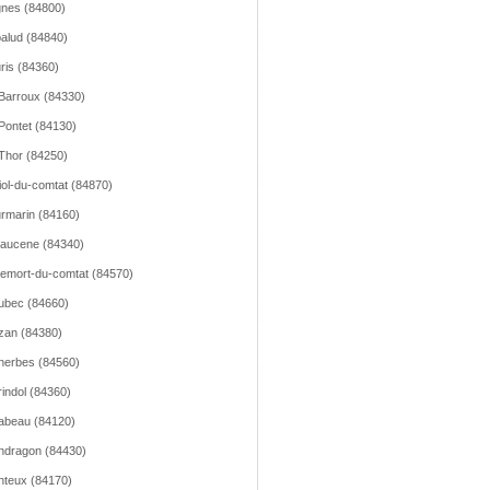
nes (84800)
alud (84840)
ris (84360)
Barroux (84330)
Pontet (84130)
Thor (84250)
iol-du-comtat (84870)
rmarin (84160)
aucene (84340)
emort-du-comtat (84570)
ubec (84660)
zan (84380)
erbes (84560)
indol (84360)
abeau (84120)
dragon (84430)
teux (84170)