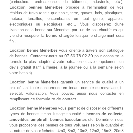
(particuliers, professionnels du bâtiment, industriels, etc.),
Location bennes Menerbes
procède à l'élimination de vos
résidus de travaux tels que sable, terre, gravas, bois, plastiques,
métaux, ferrailles, encombrants en tout genre, appareils
électroniques ou électriques, etc… Vous disposerez d'une
livraison de la benne sur Menerbes par l'un de nos chauffeurs qui
viendra récupérer la
benne chargée
lorsque le chargement sera
fini.
Location benne Menerbes
vous oriente à travers son catalogue
07.56.78.02.30
de bennes. Contactez-nous au
pour connaitre la
formule la plus adaptée à votre situation et avoir rapidement un
devis gratuit (tarif à l'heure, à la journée ou à la semaine selon
votre besoin).
Location benne Menerbes
garantit un service de qualité à un
prix défiant toute concurrence en tenant compte du recyclage, tri
sélectif, valorisation. Vous pouvez aussi nous contacter en
ce formulaire de contact.
remplissant
Location benne Menerbes
vous permet de disposer de différents
types de bennes selon l'usage souhaité :
bennes de collecte
,
amovibles
,
ampliroll
,
bennes basculantes
etc. De même, nous
vous proposons des bennes de tous
volumes
selon la quantité et
la nature de vos
déchets
: 4m3, 8m3, 10m3, 12m3, 15m3, 20m3