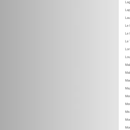
Lag
Lap
Lau
Le 
Le 
Le 
Lor
Lou
Mal
Mal
Ma
Ma
Men
Mer
Mir
Mon
Mon