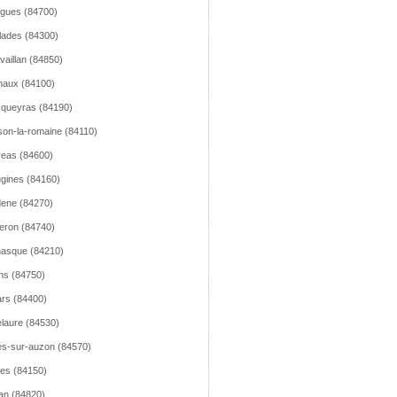
gues (84700)
llades (84300)
vaillan (84850)
aux (84100)
queyras (84190)
son-la-romaine (84110)
reas (84600)
gines (84160)
ene (84270)
leron (84740)
asque (84210)
ns (84750)
lars (84400)
lelaure (84530)
les-sur-auzon (84570)
les (84150)
an (84820)