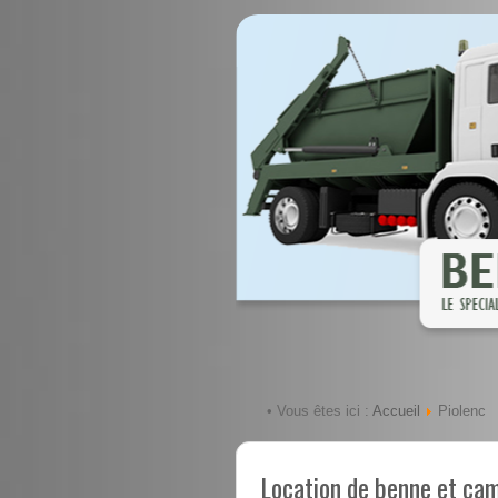
Accueil
• Vous êtes ici :
Piolenc
Location de benne et ca