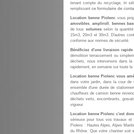
tenant compte du recyclage, tri sél
ce formulaire de conta
remplissant
Location benne Piolenc
vous prop
amovibles
,
ampliroll
,
bennes bas
de tous
volumes
selon la quantit
15m3, 20m3 et 30m3. D'autres con
conforme aux normes de sécurité.
Bénéficiez d'une livraison rapid
démolition terrassement ou simple
déchets, nous intervenons dans la
rapidement, en semaine sur toute la 
Location benne Piolenc vous amè
dans votre jardin, dans la cour de
ensemble d'une durée de stationneme
chauffeurs de camion benne revien
déchets verts, encombrants, gravats
vigueur.
Location benne Piolenc c'est don
sérieuse pour tous vos travaux et 
Piolenc : Hautes Alpes, Alpes Marit
du Rhône. Que votre chantier soit e