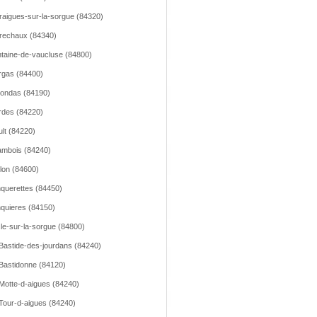
raigues-sur-la-sorgue (84320)
rechaux (84340)
taine-de-vaucluse (84800)
gas (84400)
ondas (84190)
des (84220)
lt (84220)
mbois (84240)
llon (84600)
querettes (84450)
quieres (84150)
sle-sur-la-sorgue (84800)
Bastide-des-jourdans (84240)
Bastidonne (84120)
Motte-d-aigues (84240)
Tour-d-aigues (84240)