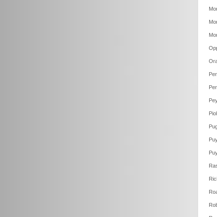
Mor
Mor
Mor
Op
Ora
Per
Per
Pey
Pio
Pug
Puy
Puy
Ras
Ric
Roa
Rob