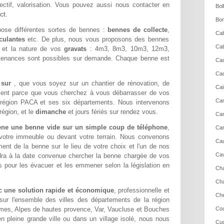
ectif, valorisation. Vous pouvez aussi nous contacter en
Bol
ct.
Bon
ose différentes sortes de bennes :
bennes de collecte
,
Cab
culantes
etc. De plus, nous vous proposons des bennes
Cab
é et la nature de vos
gravats
: 4m3, 8m3, 10m3, 12m3,
tenances sont possibles sur demande. Chaque benne est
Cad
Cad
e sur
, que vous soyez sur un chantier de rénovation, de
Cai
ment parce que vous cherchez à vous débarrasser de vos
Cam
 région PACA et ses six départements. Nous intervenons
région, et le
dimanche
et jours fériés sur rendez vous.
Ca
ne une benne vide sur un simple coup de téléphone
,
Car
 votre immeuble ou devant votre terrain. Nous convenons
Cau
nt de la benne sur le lieu de votre choix et l'un de nos
Cav
dra à la date convenue chercher la benne chargée de vos
 pour les évacuer et les emmener selon la législation en
Cha
Cha
c une solution rapide et économique
, professionnelle et
Che
sur l'ensemble des villes des départements de la région
imes, Alpes de hautes provence, Var, Vaucluse et Bouches
Cou
n pleine grande ville ou dans un village isolé, nous nous
Cuc