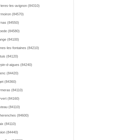
ieres-les-avignon (84310)
moiron (84570)
nas (84550)
pede (84580)
nge (84100)
nes-les-fontaines (84210)
tuis (84120)
pin-d-aigues (84240)
lenc (84420)
et (84360)
meras (84110)
vert (84160)
teau (84110)
herenches (84600)
ix (84110)
ion (84440)