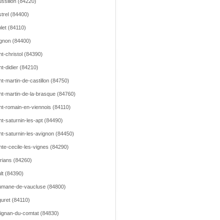
ssillon (84220)
trel (84400)
let (84110)
gnon (84400)
nt-christol (84390)
nt-didier (84210)
nt-martin-de-castillon (84750)
nt-martin-de-la-brasque (84760)
nt-romain-en-viennois (84110)
nt-saturnin-les-apt (84490)
nt-saturnin-les-avignon (84450)
nte-cecile-les-vignes (84290)
rians (84260)
lt (84390)
mane-de-vaucluse (84800)
uret (84110)
ignan-du-comtat (84830)