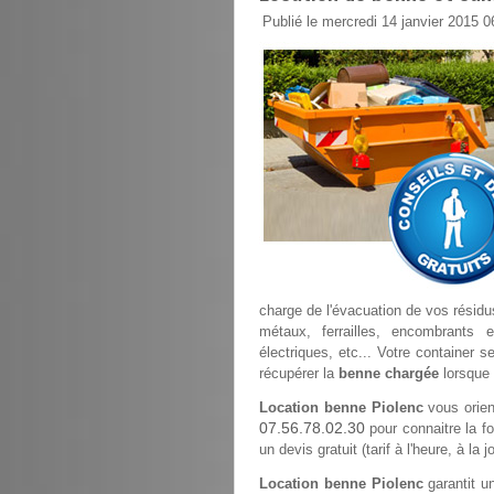
Publié le mercredi 14 janvier 2015 0
charge de l'évacuation de vos résidus
métaux, ferrailles, encombrants 
électriques, etc... Votre container s
récupérer la
benne chargée
lorsque 
Location benne Piolenc
vous orien
07.56.78.02.30
pour connaitre la fo
un devis gratuit (tarif à l'heure, à l
Location benne Piolenc
garantit un