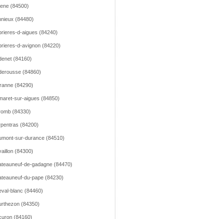
lene (84500)
nieux (84480)
rieres-d-aigues (84240)
rieres-d-avignon (84220)
enet (84160)
erousse (84860)
ranne (84290)
aret-sur-aigues (84850)
romb (84330)
pentras (84200)
mont-sur-durance (84510)
aillon (84300)
teauneuf-de-gadagne (84470)
teauneuf-du-pape (84230)
val-blanc (84460)
rthezon (84350)
uron (84160)