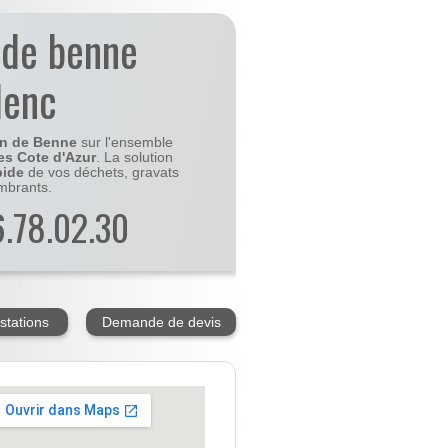
 de benne
lenc
on de Benne
sur l'ensemble
es Cote d'Azur
. La solution
pide
de vos déchets, gravats
mbrants.
56.78.02.30
stations
Demande de devis