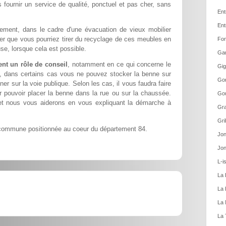
 fournir un service de qualité, ponctuel et pas cher, sans
Ent
Ent
ement, dans le cadre d'une évacuation de vieux mobilier
ier que vous pourriez tirer du recyclage de ces meubles en
Fon
se, lorsque cela est possible.
Gar
nt un rôle de conseil
, notamment en ce qui concerne le
Gig
t, dans certains cas vous ne pouvez stocker la benne sur
Gor
ner sur la voie publique. Selon les cas, il vous faudra faire
pouvoir placer la benne dans la rue ou sur la chaussée.
Gou
et nous vous aiderons en vous expliquant la démarche à
Gra
Gri
commune positionnée au coeur du département 84.
Jon
Jon
L-i
La 
La 
La 
La 