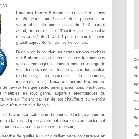
6:33
Location benne Piolenc
se déplace en moins
de 24 heures sur Piolenc. Nous proposons un
vaste choix de benne allant de 4m3 jusqu'à
30m3, au meilleur prix. N'hésitez plus et appelez
07.56.78.02.30
nous au
pour obtenir un devis
gratuit auprès de l'un de nos conseillers.
Découvrez la solution pour
évacuer vos déchets
sur Piolenc
: dans le cadre de vos travaux nous
Cho
vous accompagnons dans la prise en charge de
Alt
vos déchets divers. Destiné a tous les publics
(particuliers, professionnels du bâtiment,
Ans
industriels, etc.),
Location benne Piolenc
se
Apt
 de travaux tels que sable, terre, gravas, bois, plastiques,
Aub
et meubles en tout genre, appareils électroniques ou
era livré sur Piolenc par l'un de nos chauffeurs qui viendra
Avi
vous n'en avez plus besoin.
Bea
te à travers son catalogue de bennes. Contactez-nous au
Bea
rmule la plus adaptée à votre situation et avoir rapidement
a journée ou à la semaine selon votre besoin).
Bed
Bed
 service de qualité à un prix défiant toute concurrence en