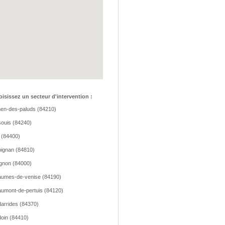
isissez un secteur d'intervention :
hen-des-paluds (84210)
ouis (84240)
 (84400)
ignan (84810)
gnon (84000)
umes-de-venise (84190)
umont-de-pertuis (84120)
arrides (84370)
oin (84410)