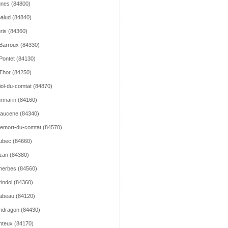
nes (84800)
alud (84840)
ris (84360)
Barroux (84330)
Pontet (84130)
Thor (84250)
iol-du-comtat (84870)
rmarin (84160)
aucene (84340)
emort-du-comtat (84570)
ubec (84660)
zan (84380)
erbes (84560)
indol (84360)
abeau (84120)
dragon (84430)
teux (84170)