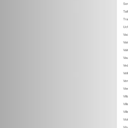
Sor
Tai
Tra
Uch
Vac
Vai
Val
Vau
Ved
Vel
Ven
Vie
Vil
Vil
Vil
Vio
Vis