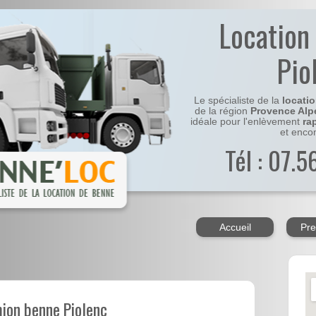
Location
Pio
Le spécialiste de la
locati
de la région
Provence Alp
idéale pour l'enlèvement
ra
et enco
Tél : 07.
Accueil
Pre
mion benne Piolenc