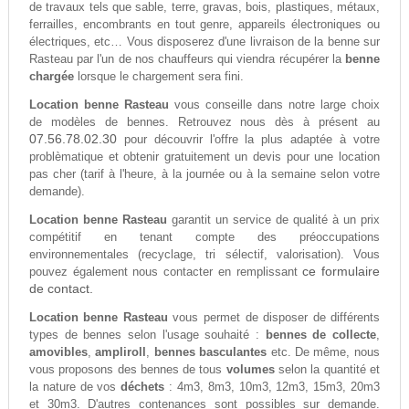
de travaux tels que sable, terre, gravas, bois, plastiques, métaux,
ferrailles, encombrants en tout genre, appareils électroniques ou
électriques, etc… Vous disposerez d'une livraison de la benne sur
Rasteau par l'un de nos chauffeurs qui viendra récupérer la
benne
chargée
lorsque le chargement sera fini.
Location benne Rasteau
vous conseille dans notre large choix
de modèles de bennes. Retrouvez nous dès à présent au
07.56.78.02.30
pour découvrir l'offre la plus adaptée à votre
problèmatique et obtenir gratuitement un devis pour une location
pas cher (tarif à l'heure, à la journée ou à la semaine selon votre
demande).
Location benne Rasteau
garantit un service de qualité à un prix
compétitif en tenant compte des préoccupations
environnementales (recyclage, tri sélectif, valorisation). Vous
ce formulaire
pouvez également nous contacter en remplissant
de contact.
Location benne Rasteau
vous permet de disposer de différents
types de bennes selon l'usage souhaité :
bennes de collecte
,
amovibles
,
ampliroll
,
bennes basculantes
etc. De même, nous
vous proposons des bennes de tous
volumes
selon la quantité et
la nature de vos
déchets
: 4m3, 8m3, 10m3, 12m3, 15m3, 20m3
et 30m3. D'autres contenances sont possibles sur demande.