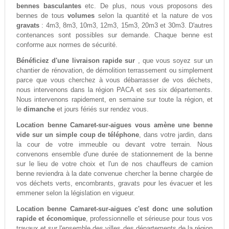
bennes basculantes
etc. De plus, nous vous proposons des
bennes de tous
volumes
selon la quantité et la nature de vos
gravats
: 4m3, 8m3, 10m3, 12m3, 15m3, 20m3 et 30m3. D'autres
contenances sont possibles sur demande. Chaque benne est
conforme aux normes de sécurité.
Bénéficiez d'une livraison rapide sur
, que vous soyez sur un
chantier de rénovation, de démolition terrassement ou simplement
parce que vous cherchez à vous débarrasser de vos déchets,
nous intervenons dans la région PACA et ses six départements.
Nous intervenons rapidement, en semaine sur toute la région, et
le
dimanche
et jours fériés sur rendez vous.
Location benne Camaret-sur-aigues vous amène une benne
vide sur un simple coup de téléphone
, dans votre jardin, dans
la cour de votre immeuble ou devant votre terrain. Nous
convenons ensemble d'une durée de stationnement de la benne
sur le lieu de votre choix et l'un de nos chauffeurs de camion
benne reviendra à la date convenue chercher la benne chargée de
vos déchets verts, encombrants, gravats pour les évacuer et les
emmener selon la législation en vigueur.
Location benne Camaret-sur-aigues c'est donc une solution
rapide et économique
, professionnelle et sérieuse pour tous vos
travaux et sur l'ensemble des villes des départements de la région