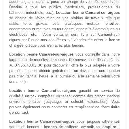
accompagnons dans la prise en charge de vos déchets divers.
Destiné a tous les publics (particuliers, professionnels du
bâtiment, industriels, etc.),
Location benne Camaret-sur-aigues
se charge de l'évacuation de vos résidus de travaux tels que
sable, terre, gravas, bois, plastiques, métaux, ferrailles,
encombrants et meubles en tout genre, appareils électroniques ou
électriques, etc... Votre container sera livré sur Camaret-sur-
aigues par l'un de nos chauffeurs qui viendra récupérer la
benne
chargée
lorsque vous n'en avez plus besoin.
Location benne Camaret-sur-aigues
vous conseille dans notre
large choix de modèles de bennes. Retrouvez nous dès à présent
07.56.78.02.30
au
pour découvrir l'offre la plus adaptée à votre
problèmatique et obtenir gratuitement un devis pour une location
pas cher (tarif à l'heure, à la journée ou à la semaine selon votre
demande).
Location benne Camaret-sur-aigues
garantit un service de
qualité à un prix compétitif en tenant compte des préoccupations
environnementales (recyclage, tri sélectif, valorisation). Vous
ce formulaire
pouvez également nous contacter en remplissant
de contact.
Location benne Camaret-sur-aigues
vous propose différentes
sortes de bennes :
bennes de collecte
,
amovibles
,
ampliroll
,