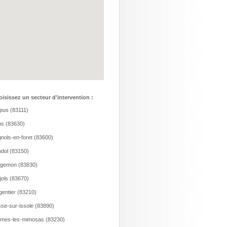
isissez un secteur d'intervention :
us (83111)
s (83630)
nols-en-foret (83600)
dol (83150)
rgemon (83830)
jols (83670)
gentier (83210)
se-sur-issole (83890)
mes-les-mimosas (83230)