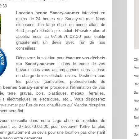
6:33
Location benne Sanary-sur-mer
intervient en
moins de 24 heures sur Sanary-sur-mer. Nous
disposons d'un large choix de benne allant de
4m3 jusqu'à 30m3 à prix réduit. N'hésitez plus et
07.56.78.02.30
appelez nous au
pour établir
gratuitement un devis avec l'un de nos
conseillers.
Découvrez la solution pour
évacuer vos déchets
Cho
sur Sanary-sur-mer
: dans le cadre de vos
Amp
travaux nous vous accompagnons dans la prise
en charge de vos déchets divers. Destiné a tous
Aup
les publics (particuliers, professionnels du
Bag
n bennes Sanary-sur-mer
procède à l'élimination de vos
Ban
, terre, gravas, bois, plastiques, métaux, ferrailles,
ils électroniques ou électriques, etc… Vous disposerez
Ba
ry-sur-mer par l'un de nos chauffeurs qui viendra récupérer
Bar
ent sera fini.
Bel
ous conseille dans notre large choix de modèles de
07.56.78.02.30
résent au
pour découvrir l'offre la plus
Bes
nir gratuitement un devis pour une location pas cher (tarif
Bor
ine selon votre demande).