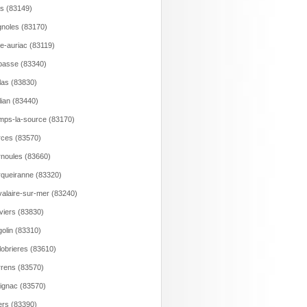
s (83149)
gnoles (83170)
e-auriac (83119)
asse (83340)
las (83830)
lian (83440)
ps-la-source (83170)
ces (83570)
noules (83660)
queiranne (83320)
alaire-sur-mer (83240)
viers (83830)
olin (83310)
lobrieres (83610)
rens (83570)
ignac (83570)
rs (83390)