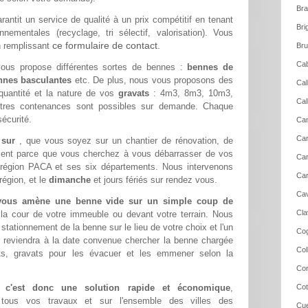
Bra
rantit un service de qualité à un prix compétitif en tenant
Bri
ementales (recyclage, tri sélectif, valorisation). Vous
ce formulaire de contact.
n remplissant
Bru
Cab
ous propose différentes sortes de bennes :
bennes de
nnes basculantes
etc. De plus, nous vous proposons des
Cal
quantité et la nature de vos
gravats
: 4m3, 8m3, 10m3,
Cal
res contenances sont possibles sur demande. Chaque
écurité.
Cam
Car
e sur
, que vous soyez sur un chantier de rénovation, de
ment parce que vous cherchez à vous débarrasser de vos
Car
 région PACA et ses six départements. Nous intervenons
Car
région, et le
dimanche
et jours fériés sur rendez vous.
Cav
 vous amène une benne vide sur un simple coup de
Cla
 la cour de votre immeuble ou devant votre terrain. Nous
ationnement de la benne sur le lieu de votre choix et l'un
Cog
 reviendra à la date convenue chercher la benne chargée
Col
s, gravats pour les évacuer et les emmener selon la
Cor
r c'est donc une solution rapide et économique
,
Cot
r tous vos travaux et sur l'ensemble des villes des
Cue