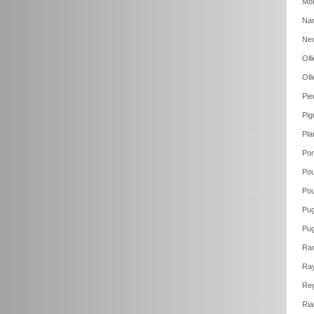
Mon
Nan
Neo
Oll
Oll
Pie
Pig
Pla
Pon
Pou
Pou
Pug
Pug
Ram
Ray
Reg
Ria