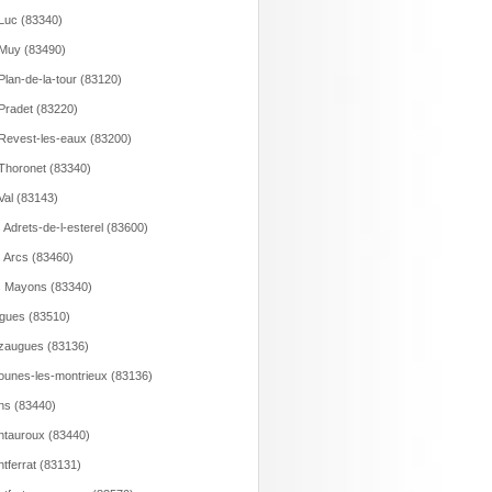
Luc (83340)
Muy (83490)
Plan-de-la-tour (83120)
Pradet (83220)
Revest-les-eaux (83200)
Thoronet (83340)
Val (83143)
 Adrets-de-l-esterel (83600)
 Arcs (83460)
 Mayons (83340)
gues (83510)
zaugues (83136)
unes-les-montrieux (83136)
s (83440)
tauroux (83440)
tferrat (83131)