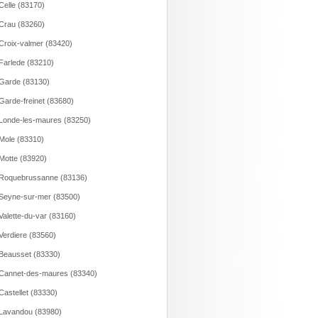
Celle (83170)
Crau (83260)
Croix-valmer (83420)
Farlede (83210)
Garde (83130)
Garde-freinet (83680)
Londe-les-maures (83250)
Mole (83310)
Motte (83920)
Roquebrussanne (83136)
Seyne-sur-mer (83500)
Valette-du-var (83160)
Verdiere (83560)
Beausset (83330)
Cannet-des-maures (83340)
Castellet (83330)
Lavandou (83980)