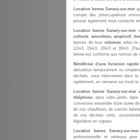
Location benne Sanary-sur-mer
ga
compte des préoccupations environn
pouvez également nous contacter e
Location benne Sanary-sur-mer
v
collecte
,
amovibles
,
ampliroll
,
be
bennes de tous
volumes
selon la 
12m3, 15m3, 20m3 et 30m3. D'aut
benne est conforme aux normes de s
Bénéficiez d'une livraison rapid
démolition terrassement ou simple
déchets, nous intervenons dans la
rapidement, en semaine sur toute la 
Location benne Sanary-sur-mer
téléphone
, dans votre jardin, dans
convenons ensemble d'une durée de st
de nos chauffeurs de camion benne
de vos déchets verts, encombrant
législation en vigueur.
Location benne Sanary-sur-me
professionnelle et sérieuse pou