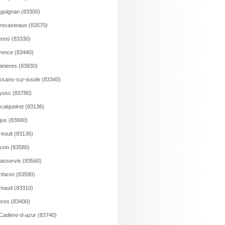
guignan (83300)
recasteaux (83570)
nos (83330)
ence (83440)
anieres (83830)
ssans-sur-issole (83340)
yosc (83780)
calqueiret (83136)
jus (83600)
eoult (83136)
sin (83580)
asservis (83560)
faron (83590)
maud (83310)
res (83400)
Cadiere-d-azur (83740)