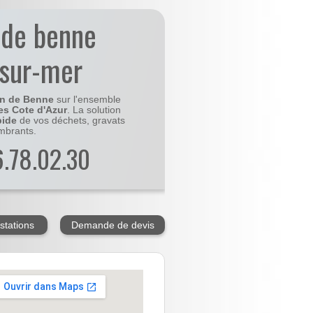
 de benne
-sur-mer
on de Benne
sur l'ensemble
es Cote d'Azur
. La solution
pide
de vos déchets, gravats
mbrants.
56.78.02.30
stations
Demande de devis