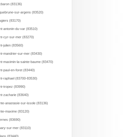
baron (83136)
uebrune-sur-argens (83520)
giers (83170)
nt-antonin-du-var (83510)
nt-cyr-sur-mer (83270)
nt-julien (83560)
nt-mandrier-sur-mer (83430)
nt-maximin-la-sainte-baume (83470)
nt-paul-en-foret (83440)
nt-raphael (83700-83530)
nt-tropez (83990)
nt-zacharie (83640)
nte-anastasie-sur-issole (83136)
nte-maxime (83120)
ernes (83690)
ary-sur-mer (83110)
llans (83440)