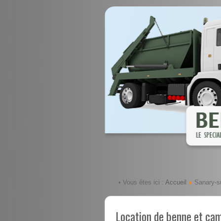
Accueil
• Vous êtes ici :
Sanary-s
Location de benne et ca