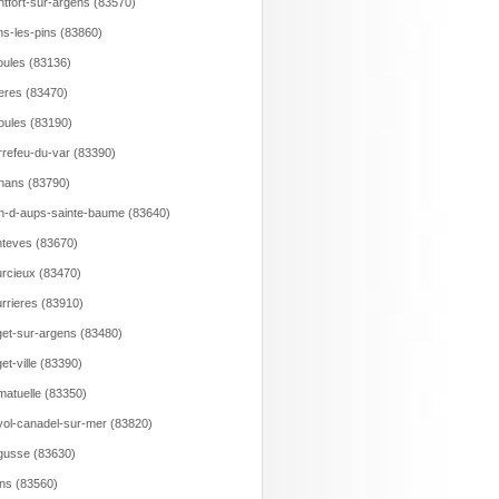
tfort-sur-argens (83570)
s-les-pins (83860)
ules (83136)
ieres (83470)
ioules (83190)
rrefeu-du-var (83390)
nans (83790)
n-d-aups-sainte-baume (83640)
teves (83670)
rcieux (83470)
rrieres (83910)
et-sur-argens (83480)
et-ville (83390)
atuelle (83350)
ol-canadel-sur-mer (83820)
usse (83630)
ns (83560)