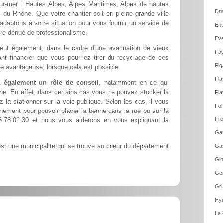
ur-mer : Hautes Alpes, Alpes Maritimes, Alpes de hautes
Dra
du Rhône. Que votre chantier soit en pleine grande ville
adaptons à votre situation pour vous fournir un service de
Ent
être dénué de professionalisme.
Eve
ut également, dans le cadre d'une évacuation de vieux
Fay
nt financier que vous pourriez tirer du recyclage de ces
Fig
e avantageuse, lorsque cela est possible.
Fla
 également un rôle de conseil
, notamment en ce qui
ne. En effet, dans certains cas vous ne pouvez stocker la
Fla
 la stationner sur la voie publique. Selon les cas, il vous
For
nement pour pouvoir placer la benne dans la rue ou sur la
Fre
.78.02.30 et nous vous aiderons en vous expliquant la
Gar
st une municipalité qui se trouve au coeur du département
Gas
Gin
Gon
Gri
Hye
La 