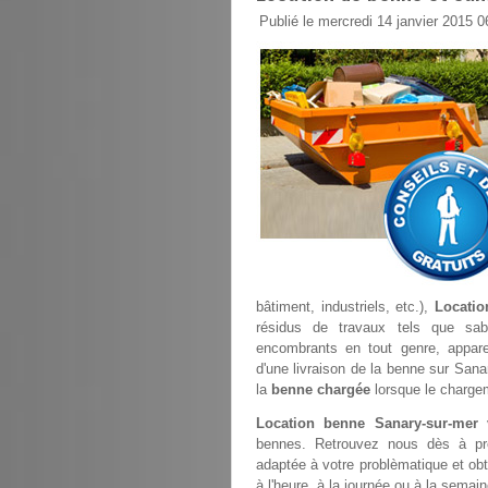
Publié le mercredi 14 janvier 2015 0
bâtiment, industriels, etc.),
Locatio
résidus de travaux tels que sable
encombrants en tout genre, appare
d'une livraison de la benne sur Sana
la
benne chargée
lorsque le chargem
Location benne Sanary-sur-mer
v
bennes. Retrouvez nous dès à p
adaptée à votre problèmatique et obte
à l'heure, à la journée ou à la sema