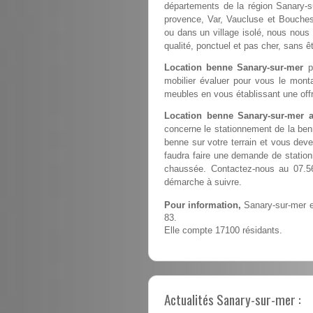
départements de la région Sanary-s
provence, Var, Vaucluse et Bouches 
ou dans un village isolé, nous nous 
qualité, ponctuel et pas cher, sans 
Location benne Sanary-sur-mer
pe
mobilier évaluer pour vous le monta
meubles en vous établissant une offr
Location benne Sanary-sur-mer a
concerne le stationnement de la ben
benne sur votre terrain et vous devez
faudra faire une demande de station
chaussée. Contactez-nous au 07.56
démarche à suivre.
Pour information,
Sanary-sur-mer e
83.
Elle compte 17100 résidants.
Actualités Sanary-sur-mer :