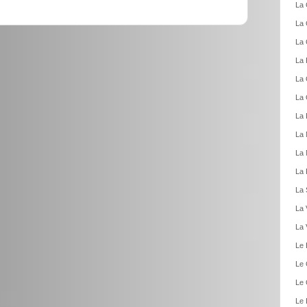
La 
La 
La 
La 
La 
La 
La 
La 
La 
La 
La 
La 
La 
Le 
Le 
Le 
Le 