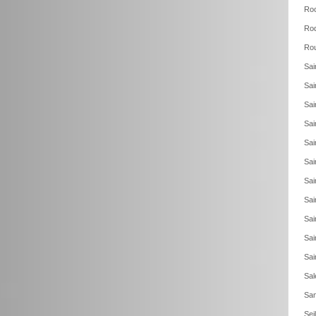
Roc
Roq
Rou
Sai
Sai
Sai
Sai
Sai
Sai
Sai
Sai
Sai
Sai
Sai
Sal
San
Sei