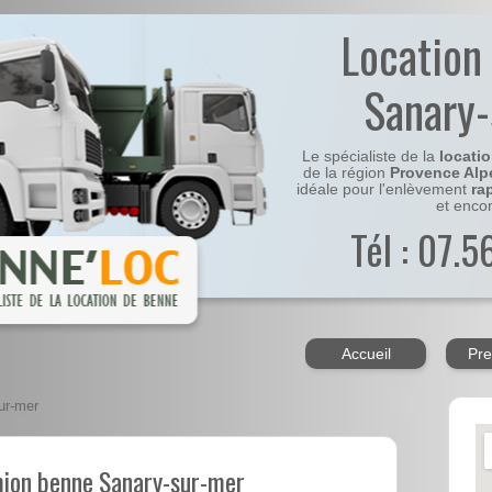
Location
Sanary
Le spécialiste de la
locati
de la région
Provence Alp
idéale pour l'enlèvement
ra
et enco
Tél : 07.
Accueil
Pre
ur-mer
mion benne Sanary-sur-mer