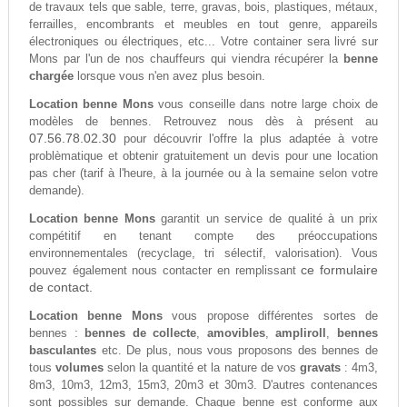
de travaux tels que sable, terre, gravas, bois, plastiques, métaux,
ferrailles, encombrants et meubles en tout genre, appareils
électroniques ou électriques, etc... Votre container sera livré sur
Mons par l'un de nos chauffeurs qui viendra récupérer la
benne
chargée
lorsque vous n'en avez plus besoin.
Location benne Mons
vous conseille dans notre large choix de
modèles de bennes. Retrouvez nous dès à présent au
07.56.78.02.30
pour découvrir l'offre la plus adaptée à votre
problèmatique et obtenir gratuitement un devis pour une location
pas cher (tarif à l'heure, à la journée ou à la semaine selon votre
demande).
Location benne Mons
garantit un service de qualité à un prix
compétitif en tenant compte des préoccupations
environnementales (recyclage, tri sélectif, valorisation). Vous
ce formulaire
pouvez également nous contacter en remplissant
de contact.
Location benne Mons
vous propose différentes sortes de
bennes :
bennes de collecte
,
amovibles
,
ampliroll
,
bennes
basculantes
etc. De plus, nous vous proposons des bennes de
tous
volumes
selon la quantité et la nature de vos
gravats
: 4m3,
8m3, 10m3, 12m3, 15m3, 20m3 et 30m3. D'autres contenances
sont possibles sur demande. Chaque benne est conforme aux