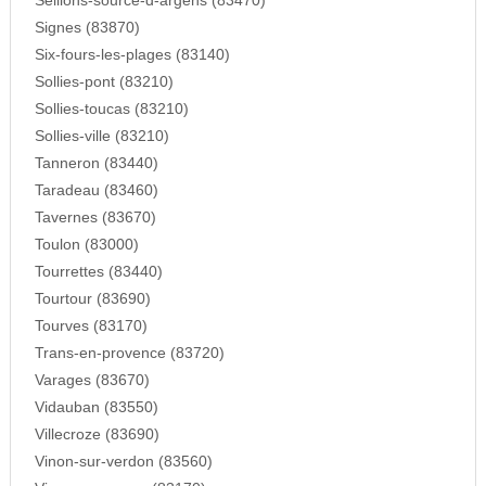
Seillons-source-d-argens (83470)
Signes (83870)
Six-fours-les-plages (83140)
Sollies-pont (83210)
Sollies-toucas (83210)
Sollies-ville (83210)
Tanneron (83440)
Taradeau (83460)
Tavernes (83670)
Toulon (83000)
Tourrettes (83440)
Tourtour (83690)
Tourves (83170)
Trans-en-provence (83720)
Varages (83670)
Vidauban (83550)
Villecroze (83690)
Vinon-sur-verdon (83560)