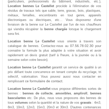
(particuliers, professionnels du bâtiment, industriels, etc.),
Location bennes Le Castellet
procède à l'élimination de vos
résidus de travaux tels que sable, terre, gravas, bois, plastiques,
métaux, ferrailles, encombrants en tout genre, appareils
électroniques ou électriques, etc… Vous disposerez d'une
livraison de la benne sur Le Castellet par l'un de nos chauffeurs
qui viendra récupérer la
benne chargée
lorsque le chargement
sera fini.
Location benne Le Castellet
vous oriente à travers son
07.56.78.02.30
catalogue de bennes. Contactez-nous au
pour
connaitre la formule la plus adaptée à votre situation et avoir
rapidement un devis gratuit (tarif à l'heure, à la journée ou à la
semaine selon votre besoin).
Location benne Le Castellet
garantit un service de qualité à un
prix défiant toute concurrence en tenant compte du recyclage, tri
sélectif, valorisation. Vous pouvez aussi nous contacter en
ce formulaire de contact.
remplissant
Location benne Le Castellet
vous propose différentes sortes de
bennes :
bennes de collecte
,
amovibles
,
ampliroll
,
bennes
basculantes
etc. De plus, nous vous proposons des bennes de
tous
volumes
selon la quantité et la nature de vos
gravats
: 4m3,
8m3, 10m3, 12m3, 15m3, 20m3 et 30m3. D'autres contenances