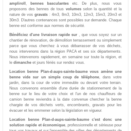
ampliroll
,
bennes basculantes
etc. De plus, nous vous
proposons des bennes de tous
volumes
selon la quantité et la
nature de vos
gravats
: 4m3, 8m3, 10m3, 12m3, 15m3, 20m3 et
30m3. D'autres contenances sont possibles sur demande. Chaque
benne est conforme aux normes de sécurité.
Bénéficiez d'une livraison rapide sur
, que vous soyez sur un
chantier de rénovation, de démolition terrassement ou simplement
parce que vous cherchez à vous débarrasser de vos déchets,
nous intervenons dans la région PACA et ses six départements.
Nous intervenons rapidement, en semaine sur toute la région, et
le
dimanche
et jours fériés sur rendez vous.
Location benne Plan-d-aups-sainte-baume vous amène une
benne vide sur un simple coup de téléphone
, dans votre
jardin, dans la cour de votre immeuble ou devant votre terrain.
Nous convenons ensemble d'une durée de stationnement de la
benne sur le lieu de votre choix et l'un de nos chauffeurs de
camion benne reviendra à la date convenue chercher la benne
chargée de vos déchets verts, encombrants, gravats pour les
évacuer et les emmener selon la législation en vigueur.
Location benne Plan-d-aups-sainte-baume c'est donc une
solution rapide et économique
, professionnelle et sérieuse pour
tous vos travaux et sur l'ensemble des villes des départements de