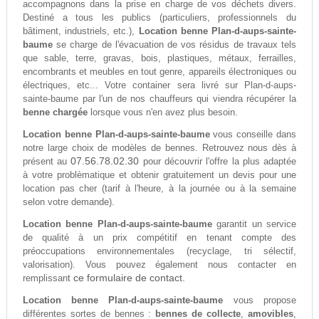
accompagnons dans la prise en charge de vos déchets divers.
Destiné a tous les publics (particuliers, professionnels du
bâtiment, industriels, etc.),
Location benne Plan-d-aups-sainte-
baume
se charge de l'évacuation de vos résidus de travaux tels
que sable, terre, gravas, bois, plastiques, métaux, ferrailles,
encombrants et meubles en tout genre, appareils électroniques ou
électriques, etc... Votre container sera livré sur Plan-d-aups-
sainte-baume par l'un de nos chauffeurs qui viendra récupérer la
benne chargée
lorsque vous n'en avez plus besoin.
Location benne Plan-d-aups-sainte-baume
vous conseille dans
notre large choix de modèles de bennes. Retrouvez nous dès à
07.56.78.02.30
présent au
pour découvrir l'offre la plus adaptée
à votre problèmatique et obtenir gratuitement un devis pour une
location pas cher (tarif à l'heure, à la journée ou à la semaine
selon votre demande).
Location benne Plan-d-aups-sainte-baume
garantit un service
de qualité à un prix compétitif en tenant compte des
préoccupations environnementales (recyclage, tri sélectif,
valorisation). Vous pouvez également nous contacter en
ce formulaire de contact.
remplissant
Location benne Plan-d-aups-sainte-baume
vous propose
différentes sortes de bennes :
bennes de collecte
,
amovibles
,