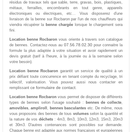
résidus de travaux tels que sable, terre, gravas, bois, plastiques,
métaux, ferrailles, encombrants en tout genre, appareils
électroniques ou électriques, etc… Vous disposerez d'une
livraison de la benne sur Rocbaron par l'un de nos chauffeurs qui
viendra récupérer la
benne chargée
lorsque le chargement sera
fini.
Location benne Rocbaron
vous oriente à travers son catalogue
07.56.78.02.30
de bennes. Contactez-nous au
pour connaitre la
formule la plus adaptée à votre situation et avoir rapidement un
devis gratuit (tarif à l'heure, à la journée ou à la semaine selon
votre besoin).
Location benne Rocbaron
garantit un service de qualité à un
prix défiant toute concurrence en tenant compte du recyclage, tri
sélectif, valorisation. Vous pouvez aussi nous contacter en
ce formulaire de contact.
remplissant
Location benne Rocbaron
vous permet de disposer de différents
types de bennes selon l'usage souhaité :
bennes de collecte
,
amovibles
,
ampliroll
,
bennes basculantes
etc. De même, nous
vous proposons des bennes de tous
volumes
selon la quantité et
la nature de vos
déchets
: 4m3, 8m3, 10m3, 12m3, 15m3, 20m3
et 30m3. D'autres contenances sont possibles sur demande.
Chaque benne est adaptée aux normes françaises et européennes