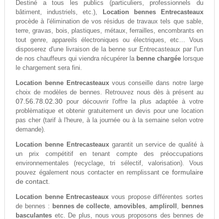
Destiné a tous les publics (particuliers, professionnels du
bâtiment, industriels, etc.),
Location bennes Entrecasteaux
procède à l'élimination de vos résidus de travaux tels que sable,
terre, gravas, bois, plastiques, métaux, ferrailles, encombrants en
tout genre, appareils électroniques ou électriques, etc… Vous
disposerez d'une livraison de la benne sur Entrecasteaux par l'un
de nos chauffeurs qui viendra récupérer la
benne chargée
lorsque
le chargement sera fini.
Location benne Entrecasteaux
vous conseille dans notre large
choix de modèles de bennes. Retrouvez nous dès à présent au
07.56.78.02.30
pour découvrir l'offre la plus adaptée à votre
problèmatique et obtenir gratuitement un devis pour une location
pas cher (tarif à l'heure, à la journée ou à la semaine selon votre
demande).
Location benne Entrecasteaux
garantit un service de qualité à
un prix compétitif en tenant compte des préoccupations
environnementales (recyclage, tri sélectif, valorisation). Vous
ce formulaire
pouvez également nous contacter en remplissant
de contact.
Location benne Entrecasteaux
vous propose différentes sortes
de bennes :
bennes de collecte
,
amovibles
,
ampliroll
,
bennes
basculantes
etc. De plus, nous vous proposons des bennes de