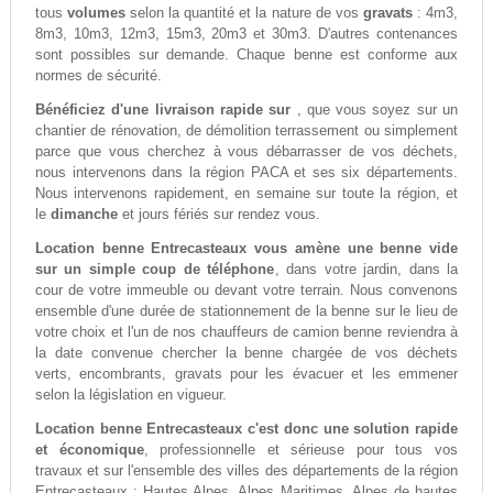
tous
volumes
selon la quantité et la nature de vos
gravats
: 4m3,
8m3, 10m3, 12m3, 15m3, 20m3 et 30m3. D'autres contenances
sont possibles sur demande. Chaque benne est conforme aux
normes de sécurité.
Bénéficiez d'une livraison rapide sur
, que vous soyez sur un
chantier de rénovation, de démolition terrassement ou simplement
parce que vous cherchez à vous débarrasser de vos déchets,
nous intervenons dans la région PACA et ses six départements.
Nous intervenons rapidement, en semaine sur toute la région, et
le
dimanche
et jours fériés sur rendez vous.
Location benne Entrecasteaux vous amène une benne vide
sur un simple coup de téléphone
, dans votre jardin, dans la
cour de votre immeuble ou devant votre terrain. Nous convenons
ensemble d'une durée de stationnement de la benne sur le lieu de
votre choix et l'un de nos chauffeurs de camion benne reviendra à
la date convenue chercher la benne chargée de vos déchets
verts, encombrants, gravats pour les évacuer et les emmener
selon la législation en vigueur.
Location benne Entrecasteaux c'est donc une solution rapide
et économique
, professionnelle et sérieuse pour tous vos
travaux et sur l'ensemble des villes des départements de la région
Entrecasteaux : Hautes Alpes, Alpes Maritimes, Alpes de hautes