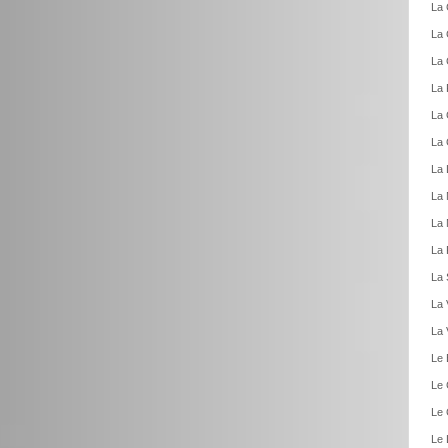
La 
La 
La 
La 
La 
La 
La 
La 
La 
La 
La 
La 
La 
Le 
Le 
Le 
Le 