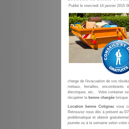
Publié le mercredi 14 janvier 2015 0
charge de l'évacuation de vos résidus
métaux, ferrailles, encombrants 
électriques, etc... Votre container s
récupérer la
benne chargée
lorsque 
Location benne Cotignac
vous co
07
Retrouvez nous dès à présent au
problèmatique et obtenir gratuitement
journée ou à la semaine selon votre