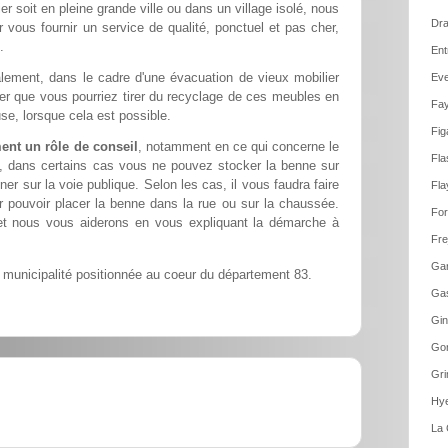
 soit en pleine grande ville ou dans un village isolé, nous
Dra
 vous fournir un service de qualité, ponctuel et pas cher,
.
Ent
ement, dans le cadre d'une évacuation de vieux mobilier
Eve
ier que vous pourriez tirer du recyclage de ces meubles en
Fay
se, lorsque cela est possible.
Fig
ent un rôle de conseil
, notamment en ce qui concerne le
Fla
t, dans certains cas vous ne pouvez stocker la benne sur
ner sur la voie publique. Selon les cas, il vous faudra faire
Fla
pouvoir placer la benne dans la rue ou sur la chaussée.
For
et nous vous aiderons en vous expliquant la démarche à
Fre
Gar
municipalité positionnée au coeur du département 83.
Gas
Gin
Gon
Gri
Hye
La 