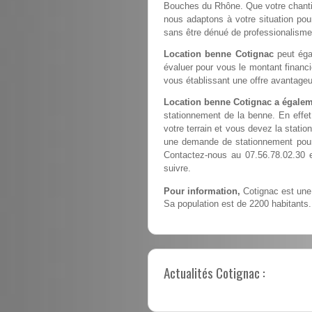
Bouches du Rhône. Que votre chantier
nous adaptons à votre situation pour
sans être dénué de professionalisme
Location benne Cotignac
peut égal
évaluer pour vous le montant financ
vous établissant une offre avantageu
Location benne Cotignac a égalem
stationnement de la benne. En effe
votre terrain et vous devez la station
une demande de stationnement pour 
Contactez-nous au 07.56.78.02.30 
suivre.
Pour information,
Cotignac est une 
Sa population est de 2200 habitants.
Actualités Cotignac :