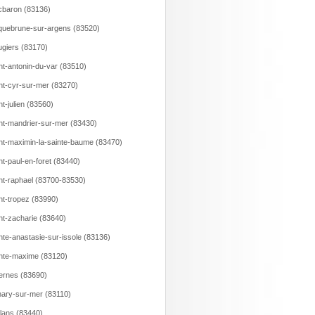
baron (83136)
uebrune-sur-argens (83520)
giers (83170)
nt-antonin-du-var (83510)
nt-cyr-sur-mer (83270)
nt-julien (83560)
nt-mandrier-sur-mer (83430)
nt-maximin-la-sainte-baume (83470)
nt-paul-en-foret (83440)
nt-raphael (83700-83530)
nt-tropez (83990)
nt-zacharie (83640)
nte-anastasie-sur-issole (83136)
nte-maxime (83120)
ernes (83690)
ary-sur-mer (83110)
llans (83440)