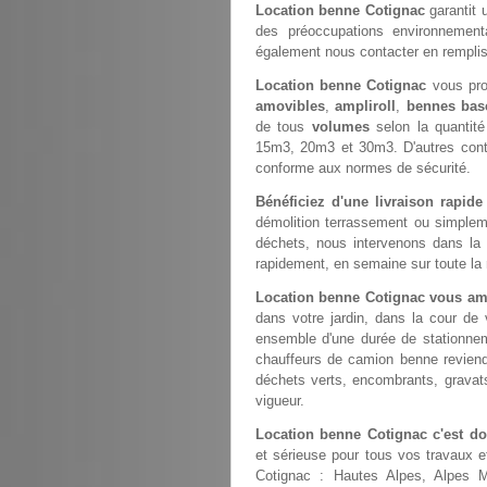
Location benne Cotignac
garantit 
des préoccupations environnemental
également nous contacter en rempli
Location benne Cotignac
vous pro
amovibles
,
ampliroll
,
bennes bas
de tous
volumes
selon la quantit
15m3, 20m3 et 30m3. D'autres con
conforme aux normes de sécurité.
Bénéficiez d'une livraison rapid
démolition terrassement ou simple
déchets, nous intervenons dans la
rapidement, en semaine sur toute la 
Location benne Cotignac vous am
dans votre jardin, dans la cour de
ensemble d'une durée de stationneme
chauffeurs de camion benne revien
déchets verts, encombrants, gravats
vigueur.
Location benne Cotignac c'est d
et sérieuse pour tous vos travaux e
Cotignac : Hautes Alpes, Alpes M