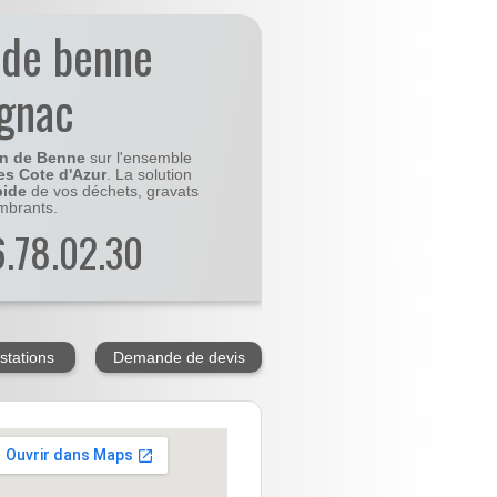
 de benne
ignac
on de Benne
sur l'ensemble
es Cote d'Azur
. La solution
pide
de vos déchets, gravats
mbrants.
56.78.02.30
stations
Demande de devis