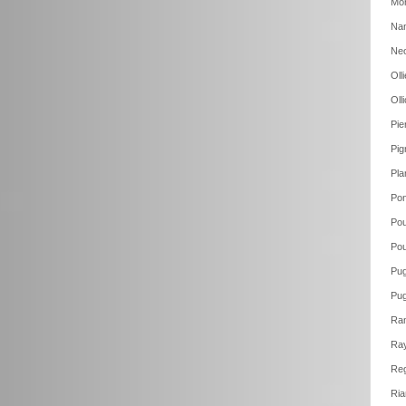
Mon
Nan
Neo
Oll
Oll
Pie
Pig
Pla
Pon
Pou
Pou
Pug
Pug
Ram
Ray
Reg
Ria