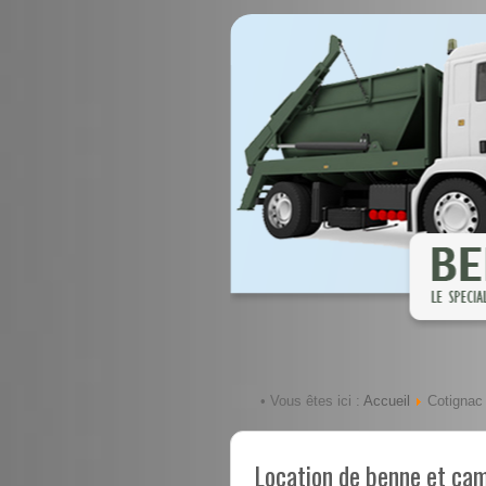
Accueil
• Vous êtes ici :
Cotignac
Location de benne et ca