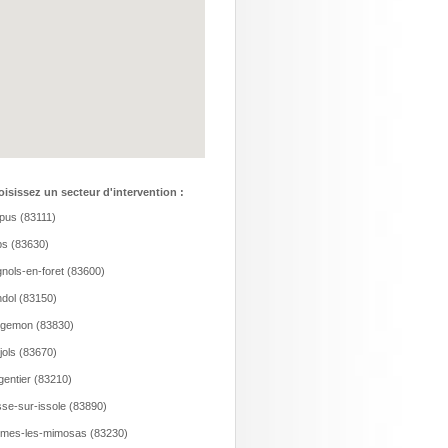
isissez un secteur d'intervention :
us (83111)
s (83630)
nols-en-foret (83600)
dol (83150)
rgemon (83830)
jols (83670)
gentier (83210)
se-sur-issole (83890)
mes-les-mimosas (83230)