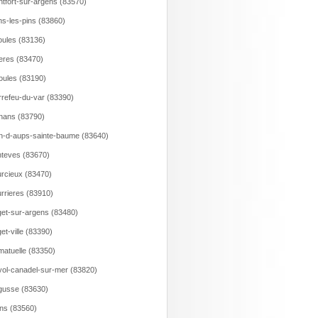
tfort-sur-argens (83570)
s-les-pins (83860)
ules (83136)
ieres (83470)
ioules (83190)
rrefeu-du-var (83390)
nans (83790)
n-d-aups-sainte-baume (83640)
teves (83670)
rcieux (83470)
rrieres (83910)
et-sur-argens (83480)
et-ville (83390)
atuelle (83350)
ol-canadel-sur-mer (83820)
usse (83630)
ns (83560)