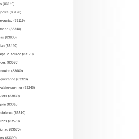
s (83149)
gnoles (83170)
e-auriac (83119)
asse (83340)
las (83830)
lian (83440)
ps-la-source (83170)
ces (83570)
noules (83660)
queiranne (83320)
alaire-sur-mer (83240)
viers (83830)
olin (83310)
lobrieres (83610)
rens (83570)
ignac (83570)
rs (83390)