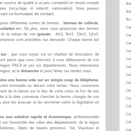
un service de qualité à un prix compétitif en tenant compte
Bra
es (recyclage, tri sélectif, valorisation). Vous pouvez
Bri
ce formulaire de contact.
ssant
Bru
pose différentes sortes de bennes :
bennes de collecte
,
Cab
culantes
etc. De plus, nous vous proposons des bennes
é et la nature de vos
gravats
: 4m3, 8m3, 10m3, 12m3,
Cal
tenances sont possibles sur demande. Chaque benne est
Cal
Cam
e sur
, que vous soyez sur un chantier de rénovation, de
Car
ment parce que vous cherchez à vous débarrasser de vos
 région PACA et ses six départements. Nous intervenons
Car
région, et le
dimanche
et jours fériés sur rendez vous.
Car
ène une benne vide sur un simple coup de téléphone
,
Cav
 votre immeuble ou devant votre terrain. Nous convenons
Cla
nt de la benne sur le lieu de votre choix et l'un de nos
dra à la date convenue chercher la benne chargée de vos
Cog
 pour les évacuer et les emmener selon la législation en
Col
Cor
onc une solution rapide et économique
, professionnelle
t sur l'ensemble des villes des départements de la région
Cot
aritimes, Alpes de hautes provence, Var, Vaucluse et
Cue