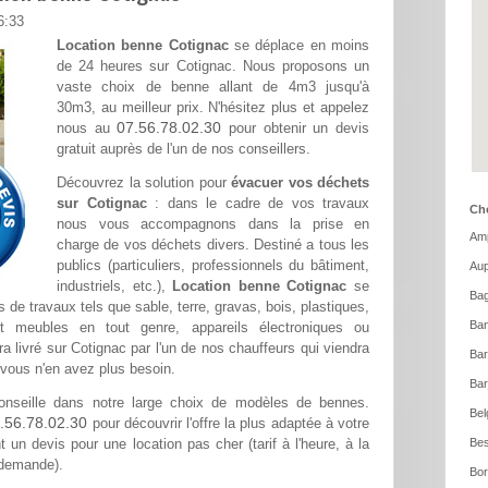
6:33
Location benne Cotignac
se déplace en moins
de 24 heures sur Cotignac. Nous proposons un
vaste choix de benne allant de 4m3 jusqu'à
30m3, au meilleur prix. N'hésitez plus et appelez
07.56.78.02.30
nous au
pour obtenir un devis
gratuit auprès de l'un de nos conseillers.
Découvrez la solution pour
évacuer vos déchets
sur Cotignac
: dans le cadre de vos travaux
Cho
nous vous accompagnons dans la prise en
Amp
charge de vos déchets divers. Destiné a tous les
publics (particuliers, professionnels du bâtiment,
Aup
industriels, etc.),
Location benne Cotignac
se
Bag
 de travaux tels que sable, terre, gravas, bois, plastiques,
Ban
et meubles en tout genre, appareils électroniques ou
era livré sur Cotignac par l'un de nos chauffeurs qui viendra
Ba
vous n'en avez plus besoin.
Bar
nseille dans notre large choix de modèles de bennes.
Bel
.56.78.02.30
pour découvrir l'offre la plus adaptée à votre
 un devis pour une location pas cher (tarif à l'heure, à la
Bes
 demande).
Bor