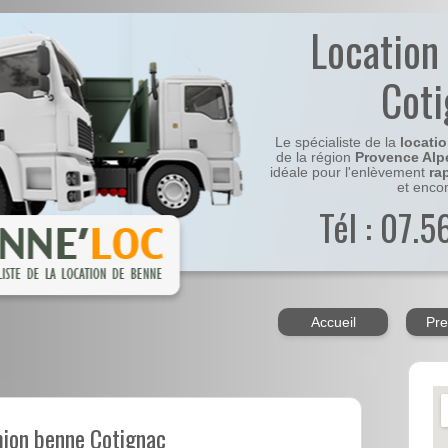
Location
Cot
Le spécialiste de la
locati
de la région
Provence Alp
idéale pour l'enlèvement
ra
et enco
Tél : 07.
Accueil
Pre
mion benne Cotignac