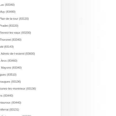
Luc (83340)
Muy (83490)
Plan-de-la-tour (83120)
Pradet (83220)
Revest-les-eaux (83200)
Thoronet (83340)
Val (83143)
 Adrets-de-l-esterel (83600)
 Arcs (83460)
 Mayons (83340)
gues (83510)
zaugues (83136)
unes-les-montrieux (83136)
s (83440)
tauroux (83440)
tferrat (83131)