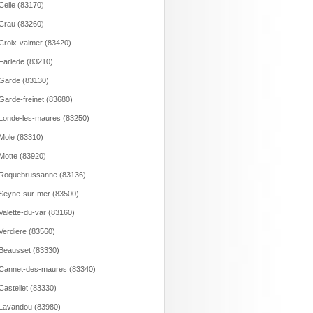
Celle (83170)
Crau (83260)
Croix-valmer (83420)
Farlede (83210)
Garde (83130)
Garde-freinet (83680)
Londe-les-maures (83250)
Mole (83310)
Motte (83920)
Roquebrussanne (83136)
Seyne-sur-mer (83500)
Valette-du-var (83160)
Verdiere (83560)
Beausset (83330)
Cannet-des-maures (83340)
Castellet (83330)
Lavandou (83980)