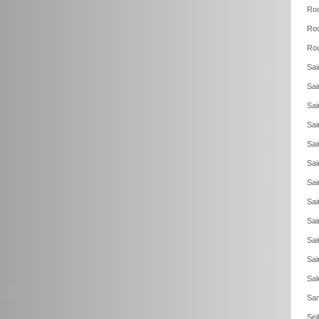
Roc
Roq
Rou
Sai
Sai
Sai
Sai
Sai
Sai
Sai
Sai
Sai
Sai
Sai
Sal
San
Sei