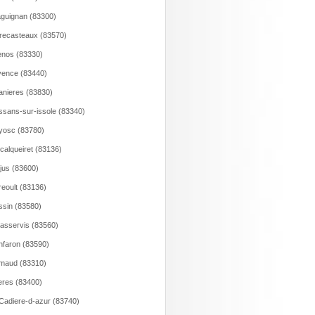
guignan (83300)
recasteaux (83570)
nos (83330)
ence (83440)
anieres (83830)
ssans-sur-issole (83340)
yosc (83780)
calqueiret (83136)
jus (83600)
eoult (83136)
sin (83580)
asservis (83560)
faron (83590)
maud (83310)
res (83400)
Cadiere-d-azur (83740)