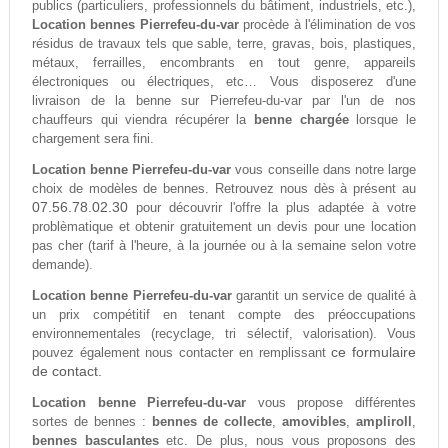
publics (particuliers, professionnels du bâtiment, industriels, etc.),
Location bennes Pierrefeu-du-var
procède à l'élimination de vos
résidus de travaux tels que sable, terre, gravas, bois, plastiques,
métaux, ferrailles, encombrants en tout genre, appareils
électroniques ou électriques, etc… Vous disposerez d'une
livraison de la benne sur Pierrefeu-du-var par l'un de nos
chauffeurs qui viendra récupérer la
benne chargée
lorsque le
chargement sera fini.
Location benne Pierrefeu-du-var
vous conseille dans notre large
choix de modèles de bennes. Retrouvez nous dès à présent au
07.56.78.02.30
pour découvrir l'offre la plus adaptée à votre
problèmatique et obtenir gratuitement un devis pour une location
pas cher (tarif à l'heure, à la journée ou à la semaine selon votre
demande).
Location benne Pierrefeu-du-var
garantit un service de qualité à
un prix compétitif en tenant compte des préoccupations
environnementales (recyclage, tri sélectif, valorisation). Vous
ce formulaire
pouvez également nous contacter en remplissant
de contact.
Location benne Pierrefeu-du-var
vous propose différentes
sortes de bennes :
bennes de collecte
,
amovibles
,
ampliroll
,
bennes basculantes
etc. De plus, nous vous proposons des