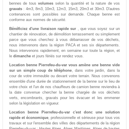
bennes de tous
volumes
selon la quantité et la nature de vos
gravats
: 4m3, 8m3, 10m3, 12m3, 15m3, 20m3 et 30m3. D'autres
contenances sont possibles sur demande. Chaque benne est
conforme aux normes de sécurité.
Bénéficiez d'une livraison rapide sur
, que vous soyez sur un
chantier de rénovation, de démolition terrassement ou simplement
parce que vous cherchez à vous débarrasser de vos déchets,
nous intervenons dans la région PACA et ses six départements.
Nous intervenons rapidement, en semaine sur toute la région, et
le
dimanche
et jours fériés sur rendez vous.
Location benne Pierrefeu-du-var vous amène une benne vide
sur un simple coup de téléphone
, dans votre jardin, dans la
cour de votre immeuble ou devant votre terrain. Nous convenons
ensemble d'une durée de stationnement de la benne sur le lieu de
votre choix et l'un de nos chauffeurs de camion benne reviendra à
la date convenue chercher la benne chargée de vos déchets
verts, encombrants, gravats pour les évacuer et les emmener
selon la législation en vigueur.
Location benne Pierrefeu-du-var c'est donc une solution
rapide et économique
, professionnelle et sérieuse pour tous vos
travaux et sur l'ensemble des villes des départements de la région
Pierrefeu-du-var : Hautes Alpes, Alpes Maritimes, Alpes de hautes