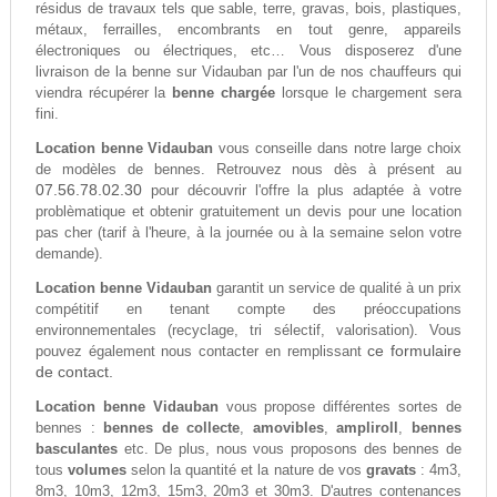
résidus de travaux tels que sable, terre, gravas, bois, plastiques,
métaux, ferrailles, encombrants en tout genre, appareils
électroniques ou électriques, etc… Vous disposerez d'une
livraison de la benne sur Vidauban par l'un de nos chauffeurs qui
viendra récupérer la
benne chargée
lorsque le chargement sera
fini.
Location benne Vidauban
vous conseille dans notre large choix
de modèles de bennes. Retrouvez nous dès à présent au
07.56.78.02.30
pour découvrir l'offre la plus adaptée à votre
problèmatique et obtenir gratuitement un devis pour une location
pas cher (tarif à l'heure, à la journée ou à la semaine selon votre
demande).
Location benne Vidauban
garantit un service de qualité à un prix
compétitif en tenant compte des préoccupations
environnementales (recyclage, tri sélectif, valorisation). Vous
ce formulaire
pouvez également nous contacter en remplissant
de contact.
Location benne Vidauban
vous propose différentes sortes de
bennes :
bennes de collecte
,
amovibles
,
ampliroll
,
bennes
basculantes
etc. De plus, nous vous proposons des bennes de
tous
volumes
selon la quantité et la nature de vos
gravats
: 4m3,
8m3, 10m3, 12m3, 15m3, 20m3 et 30m3. D'autres contenances