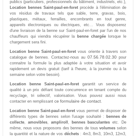
publics (particuliers, professionnels du bâtiment, industriels, etc.),
Location bennes Saint-paul-en-foret
procède à l'élimination de
vos résidus de travaux tels que sable, terre, gravas, bois,
plastiques, métaux, ferrailles, encombrants en tout genre,
appareils électroniques ou électriques, etc… Vous disposerez
d'une livraison de la benne sur Saint-paul-en-foret par l'un de nos
chauffeurs qui viendra récupérer la
benne chargée
lorsque le
chargement sera fini.
Location benne Saint-paul-en-foret
vous oriente à travers son
07.56.78.02.30
catalogue de bennes. Contactez-nous au
pour
connaitre la formule la plus adaptée à votre situation et avoir
rapidement un devis gratuit (tarif à l'heure, à la journée ou à la
semaine selon votre besoin).
Location benne Saint-paul-en-foret
garantit un service de
qualité à un prix défiant toute concurrence en tenant compte du
recyclage, tri sélectif, valorisation. Vous pouvez aussi nous
ce formulaire de contact.
contacter en remplissant
Location benne Saint-paul-en-foret
vous permet de disposer de
différents types de bennes selon l'usage souhaité :
bennes de
collecte
,
amovibles
,
ampliroll
,
bennes basculantes
etc. De
même, nous vous proposons des bennes de tous
volumes
selon
la quantité et la nature de vos
déchets
: 4m3, 8m3, 10m3, 12m3,