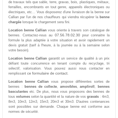
de travaux tels que sable, terre, gravas, bois, plastiques, métaux,
ferrailles, encombrants en tout genre, appareils électroniques ou
électriques, etc… Vous disposerez d'une livraison de la benne sur
Callian par l'un de nos chauffeurs qui viendra récupérer la
benne
chargée
lorsque le chargement sera fini.
Location benne Callian
vous oriente à travers son catalogue de
07.56.78.02.30
bennes. Contactez-nous au
pour connaitre la
formule la plus adaptée à votre situation et avoir rapidement un
devis gratuit (tarif à l'heure, à la journée ou à la semaine selon
votre besoin).
Location benne Callian
garantit un service de qualité à un prix
défiant toute concurrence en tenant compte du recyclage, tri
sélectif, valorisation. Vous pouvez aussi nous contacter en
ce formulaire de contact.
remplissant
Location benne Callian
vous propose différentes sortes de
bennes :
bennes de collecte
,
amovibles
,
ampliroll
,
bennes
basculantes
etc. De plus, nous vous proposons des bennes de
tous
volumes
selon la quantité et la nature de vos
gravats
: 4m3,
8m3, 10m3, 12m3, 15m3, 20m3 et 30m3. D'autres contenances
sont possibles sur demande. Chaque benne est conforme aux
normes de sécurité.